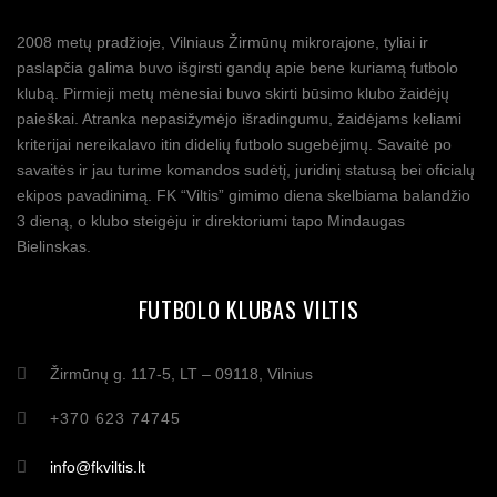
2008 metų pradžioje, Vilniaus Žirmūnų mikrorajone, tyliai ir
paslapčia galima buvo išgirsti gandų apie bene kuriamą futbolo
klubą. Pirmieji metų mėnesiai buvo skirti būsimo klubo žaidėjų
paieškai. Atranka nepasižymėjo išradingumu, žaidėjams keliami
kriterijai nereikalavo itin didelių futbolo sugebėjimų. Savaitė po
savaitės ir jau turime komandos sudėtį, juridinį statusą bei oficialų
ekipos pavadinimą. FK “Viltis” gimimo diena skelbiama balandžio
3 dieną, o klubo steigėju ir direktoriumi tapo Mindaugas
Bielinskas.
FUTBOLO KLUBAS VILTIS
Žirmūnų g. 117-5, LT – 09118, Vilnius
+370 623 74745
info@fkviltis.lt