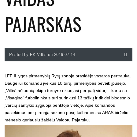
PAJARSKAS
Posted by FK Viltis on 2016-07-14
LFF II lygos pirmenybių Rytų zonoje prasidėjo vasaros pertrauka.
Daugeliui komandų įveikus 10 turų, pirmenybės beveik įpusėjo.
„Viltis“ aštuonių ekipų turnyre rikiuojasi per patį vidurį – kartu su
„Visagino“ futbolininkais turi surinkusi 13 taškų ir tik dėl blogesnio
įvarčių santykio žygiuoja penktoje vietoje. Apie komandos
pasiekimus per pirmąją sezono pusę kalbamės su ARAS birželio
mėnesio geriausiu žaidėju Vaidotu Pajarsku.