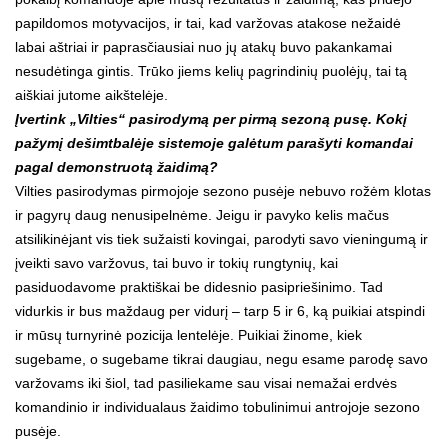
papildomos motyvacijos, ir tai, kad varžovas atakose nežaidė
labai aštriai ir paprasčiausiai nuo jų atakų buvo pakankamai
nesudėtinga gintis. Trūko jiems kelių pagrindinių puolėjų, tai tą
aiškiai jutome aikštelėje.
Įvertink „Vilties“ pasirodymą per pirmą sezoną pusę. Kokį
pažymį dešimtbalėje sistemoje galėtum parašyti komandai
pagal demonstruotą žaidimą?
Vilties pasirodymas pirmojoje sezono pusėje nebuvo rožėm klotas
ir pagyrų daug nenusipelnėme. Jeigu ir pavyko kelis mačus
atsilikinėjant vis tiek sužaisti kovingai, parodyti savo vieningumą ir
įveikti savo varžovus, tai buvo ir tokių rungtynių, kai
pasiduodavome praktiškai be didesnio pasipriešinimo. Tad
vidurkis ir bus maždaug per vidurį – tarp 5 ir 6, ką puikiai atspindi
ir mūsų turnyrinė pozicija lentelėje. Puikiai žinome, kiek
sugebame, o sugebame tikrai daugiau, negu esame parodę savo
varžovams iki šiol, tad pasiliekame sau visai nemažai erdvės
komandinio ir individualaus žaidimo tobulinimui antrojoje sezono
pusėje.