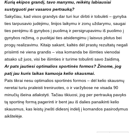
Kurią ekipos grandį, tavo manymu, reikėtų labiausiai
sustyguoti per vasaros pertrauką?
Sakyčiau, kad visos grandys dar turi kur dirbti ir tobulėti – gynyba
ties tarpusavio judėjimu, linijos laikymu ir zonų uždarymu, saugai
ties perėjimu iš gynybos į puolimą ir persigrupavimu iš puolimo į
gynybos režimą, o puolėjai ties atsidengimu į laisvus plotus bei
progų realizavimu. Kitaip sakant, kaltės dėl prastų rezultatų negali
prisiimti nė viena grandis – visa komanda be išimties vienodai
atsako už juos, visi be išimties ir turime tobulinti savo žaidimą.
Ar pats jautiesi optimalios sportinės formos? Žinome, jog
patį jau kuris laikas kamuoja kelio skausmai.
Pats tikrai nesu optimalios sportinės formos – dėl kelio skausmų
neretai turiu praleisti treniruotes, o ir varžybose ne visada 90
minučių išeina atlakstyti. Tačiau tikiuosi, jog per pertrauką pavyks
tą sportinę formą pagerinti ir bent jau iš dalies panaikinti kelio
skausmus, kas leistų įnešti didesnį indėlį į komandos pasirodymus
aikštelėje.