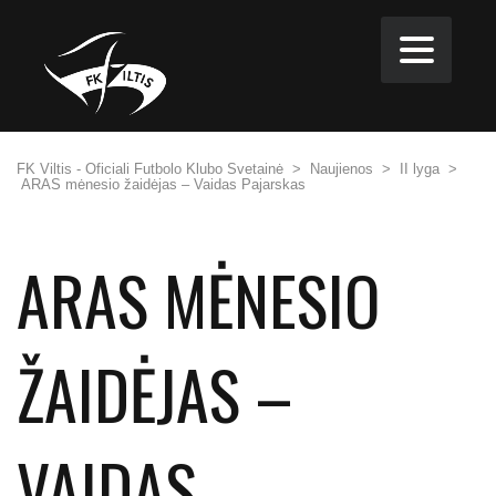
FK Viltis - Oficiali Futbolo Klubo Svetainė
>
Naujienos
>
II lyga
>
ARAS mėnesio žaidėjas – Vaidas Pajarskas
ARAS MĖNESIO
ŽAIDĖJAS –
VAIDAS