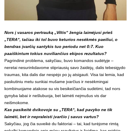
Nors į vasaros pertrauką „Viltis“ žengia laimėjusi prieš
„TERA“, tačiau iki tol buvo keturios nesėkmės paeiliui, o
bendras įvarčių santykis tuo periodu net 0:7. Kuo
paaiškintum tokius nuviliančius ekipos rezultatus?
Pagrindinė problema, sakyčiau, buvo komandos sudėtyje –
neretai nesurinkdavome stipriausių savo žaidėjų, dalis tebesigydo
traumas, kita dalis dar nespėjo po jų atsigauti. Visa tai lemia, kad
paskutiniu metu sunkiai mušame įvarčius ir nesėkmingai
kombinuojame atakose su vis besikeičiančia sudėtimi, tad nors
gynyba labai ir nešlubuoja, bet laimėti neįmušus vis dar
neišmokome.
Kas pasikeitė dvikovoje su „TERA“, kad pavyko ne tik
laimėti, bet ir nepraleisti įvarčio į savus vartus?
Sakyčiau, jog čia suveikė du faktoriai – tai, kad turėjome rimtą
pokalbį komandoje apie mūsų rezultatus ir žaidimą, kas pridėjo