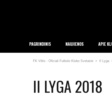
PAGRINDINIS
NAUJIENOS
APIE K
FK Viltis - Oficiali Futbolo Klubo Svetainė
>
II Lyga
II LYGA 2018