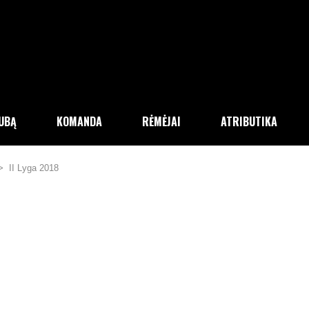
LUBĄ
KOMANDA
RĖMĖJAI
ATRIBUTIKA
>
II Lyga 2018