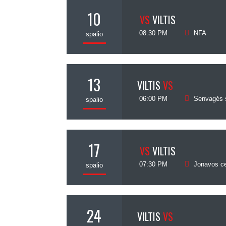
10
VS
VILTIS
08:30 PM
NFA
spalio
13
VILTIS
VS
06:00 PM
Senvagės s
spalio
17
VS
VILTIS
07:30 PM
Jonavos cen
spalio
24
VILTIS
VS