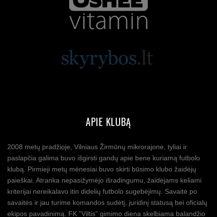
APIE KLUBĄ
2008 metų pradžioje, Vilniaus Žirmūnų mikrorajone, tyliai ir
paslapčia galima buvo išgirsti gandų apie bene kuriamą futbolo
klubą. Pirmieji metų mėnesiai buvo skirti būsimo klubo žaidėjų
paieškai. Atranka nepasižymėjo išradingumu, žaidėjams keliami
kriterijai nereikalavo itin didelių futbolo sugebėjimų. Savaitė po
savaitės ir jau turime komandos sudėtį, juridinį statusą bei oficialų
ekipos pavadinimą. FK “Viltis” gimimo diena skelbiama balandžio