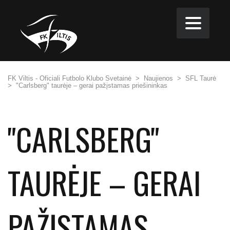
FK Viltis - Oficiali Futbolo Klubo Svetainė
>
Naujienos
>
SFL Taurė
>
"Carlsberg" taurėje – gerai pažįstamas priešininkas
"CARLSBERG"
TAURĖJE – GERAI
PAŽĮSTAMAS