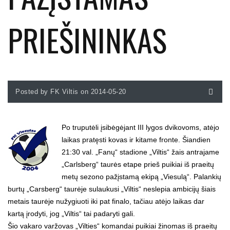
PRIEŠININKAS
Posted by FK Viltis on 2014-05-20
Po truputėli įsibėgėjant III lygos dvikovoms, atėjo
laikas pratęsti kovas ir kitame fronte. Šiandien
21:30 val. „Fanų“ stadione „Viltis“ žais antrajame
„Carlsberg“ taurės etape prieš puikiai iš praeitų
metų sezono pažįstamą ekipą „Viesulą“. Palankių
burtų „Carsberg“ taurėje sulaukusi „Viltis“ neslepia ambicijų šiais
metais taurėje nužygiuoti iki pat finalo, tačiau atėjo laikas dar
kartą įrodyti, jog „Viltis“ tai padaryti gali.
Šio vakaro varžovas „Vilties“ komandai puikiai žinomas iš praeitų