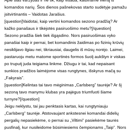
komandos narių. Šios dienos pašnekovas starto sudėtyje pamažu
įsitvirtinantis – Vaidotas Jarašius.
[question]Vaidotai, kaip vertini komandos sezono pradžią? Ar
kažko panašaus ir tikėjotės pasiruošimo metu?[/question]
Sezono pradžia šiek tiek išgąsdino. Nors pasiruošimas vyko
panašiai kaip ir pernai, bet komandinis žaidimas po fizinių krūvių
nesiklijavo ilgiau nei, tikriausiai, daugelis iš mūsų norėjo. Laimei,
pastaruoju metu matome sportinės formos šuolį aukštyn ir viskas
po truputį juda teigiama linkme. Džiugu ir tai, kad nepaisant
sunkios pradžios laimėjome visas rungtynes, išskyrus mačą su
„Fakyrais”.
[question]Kelintas tai tavo mėginimas „Carlsberg” taurėje? Ar šį
sezoną tavo manymu klubas yra pajėgus triumfuoti šiame
turnyre?[/question]
Jeigu neklystu, tai jau penktasis kartas, kai rungtyniauju
„Carlsberg“ taurėje. Atstovaujant ankstesnei komandai didelių
pergalių nepasiekėme, o pernai su „Viltimi“ pasiekėme taurės
pusfinalį, kur nusileidome būsimiesiems čempionams „Taip“. Nors