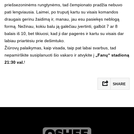
priešsezoninėms rungtynėms, tad čempionato pradžia nebuvo
pati lengviausia. Laimei, po truputį kartu su visais komandos
draugais gerinu žaidimą ir, manau, jau esu pasiekęs neblogą
formą. Nežinau, kokiu balu ją galėčiau įvertinti, galbūt 7 ar 8
balais iš 10, bet tikiuosi, kad ji dar pagerės ir kartu su visais dar
labiau priartėsiu prie dešimtuko.
Žiūrovų palaikymas, kaip visada, taip pat labai svarbus, tad
nepamirškite susiplanuoti šio vakaro ir atvykite į
„Fanų“ stadioną
21:30 val.
!
SHARE