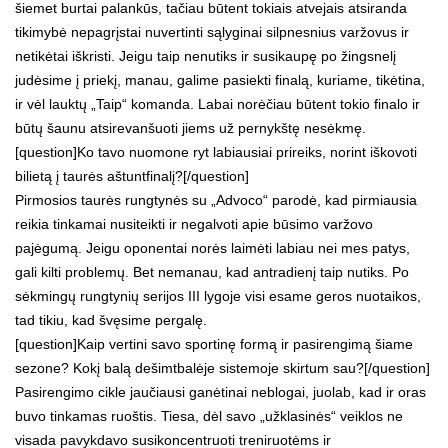
šiemet burtai palankūs, tačiau būtent tokiais atvejais atsiranda
tikimybė nepagrįstai nuvertinti sąlyginai silpnesnius varžovus ir
netikėtai iškristi. Jeigu taip nenutiks ir susikaupę po žingsnelį
judėsime į priekį, manau, galime pasiekti finalą, kuriame, tikėtina,
ir vėl lauktų „Taip“ komanda. Labai norėčiau būtent tokio finalo ir
būtų šaunu atsirevanšuoti jiems už pernykštę nesėkmę.
[question]Ko tavo nuomone ryt labiausiai prireiks, norint iškovoti
bilietą į taurės aštuntfinalį?[/question]
Pirmosios taurės rungtynės su „Advoco“ parodė, kad pirmiausia
reikia tinkamai nusiteikti ir negalvoti apie būsimo varžovo
pajėgumą. Jeigu oponentai norės laimėti labiau nei mes patys,
gali kilti problemų. Bet nemanau, kad antradienį taip nutiks. Po
sėkmingų rungtynių serijos III lygoje visi esame geros nuotaikos,
tad tikiu, kad švęsime pergalę.
[question]Kaip vertini savo sportinę formą ir pasirengimą šiame
sezone? Kokį balą dešimtbalėje sistemoje skirtum sau?[/question]
Pasirengimo cikle jaučiausi ganėtinai neblogai, juolab, kad ir oras
buvo tinkamas ruoštis. Tiesa, dėl savo „užklasinės“ veiklos ne
visada pavykdavo susikoncentruoti treniruotėms ir