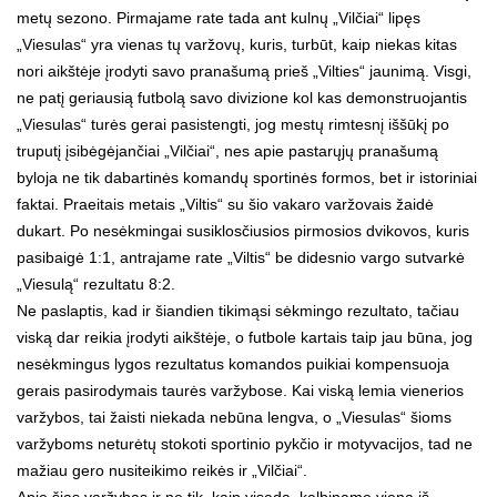
metų sezono. Pirmajame rate tada ant kulnų „Vilčiai“ lipęs
„Viesulas“ yra vienas tų varžovų, kuris, turbūt, kaip niekas kitas
nori aikštėje įrodyti savo pranašumą prieš „Vilties“ jaunimą. Visgi,
ne patį geriausią futbolą savo divizione kol kas demonstruojantis
„Viesulas“ turės gerai pasistengti, jog mestų rimtesnį iššūkį po
truputį įsibėgėjančiai „Vilčiai“, nes apie pastarųjų pranašumą
byloja ne tik dabartinės komandų sportinės formos, bet ir istoriniai
faktai. Praeitais metais „Viltis“ su šio vakaro varžovais žaidė
dukart. Po nesėkmingai susiklosčiusios pirmosios dvikovos, kuris
pasibaigė 1:1, antrajame rate „Viltis“ be didesnio vargo sutvarkė
„Viesulą“ rezultatu 8:2.
Ne paslaptis, kad ir šiandien tikimąsi sėkmingo rezultato, tačiau
viską dar reikia įrodyti aikštėje, o futbole kartais taip jau būna, jog
nesėkmingus lygos rezultatus komandos puikiai kompensuoja
gerais pasirodymais taurės varžybose. Kai viską lemia vienerios
varžybos, tai žaisti niekada nebūna lengva, o „Viesulas“ šioms
varžyboms neturėtų stokoti sportinio pykčio ir motyvacijos, tad ne
mažiau gero nusiteikimo reikės ir „Vilčiai“.
Apie šias varžybas ir ne tik, kaip visada, kalbiname vieną iš