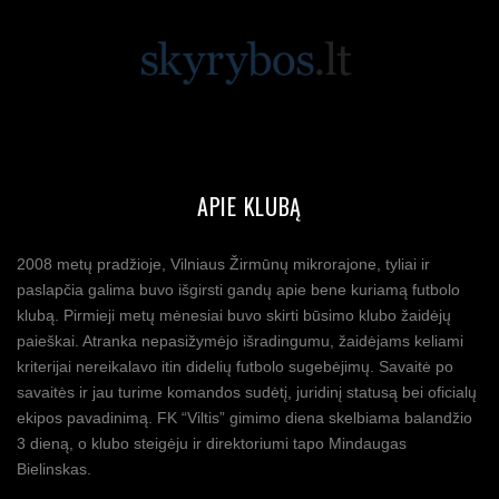
APIE KLUBĄ
2008 metų pradžioje, Vilniaus Žirmūnų mikrorajone, tyliai ir
paslapčia galima buvo išgirsti gandų apie bene kuriamą futbolo
klubą. Pirmieji metų mėnesiai buvo skirti būsimo klubo žaidėjų
paieškai. Atranka nepasižymėjo išradingumu, žaidėjams keliami
kriterijai nereikalavo itin didelių futbolo sugebėjimų. Savaitė po
savaitės ir jau turime komandos sudėtį, juridinį statusą bei oficialų
ekipos pavadinimą. FK “Viltis” gimimo diena skelbiama balandžio
3 dieną, o klubo steigėju ir direktoriumi tapo Mindaugas
Bielinskas.