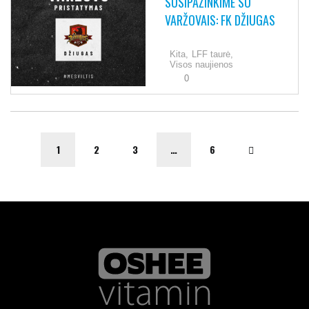
SUSIPAŽINKIME SU
VARŽOVAIS: FK DŽIUGAS
Kita,
LFF taurė,
Visos naujienos
0
1
2
3
…
6