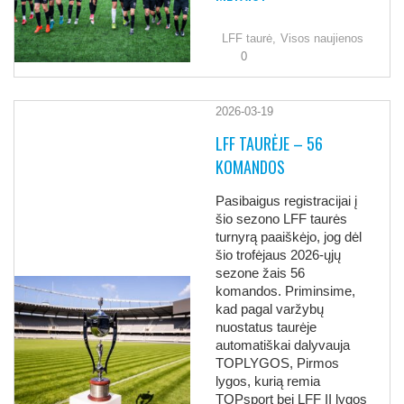
LFF taurė,
Visos naujienos
0
2026-03-19
LFF TAURĖJE – 56
KOMANDOS
Pasibaigus registracijai į
šio sezono LFF taurės
turnyrą paaiškėjo, jog dėl
šio trofėjaus 2026-ųjų
sezone žais 56
komandos. Priminsime,
kad pagal varžybų
nuostatus taurėje
automatiškai dalyvauja
TOPLYGOS, Pirmos
lygos, kurią remia
TOPsport bei LFF II lygos