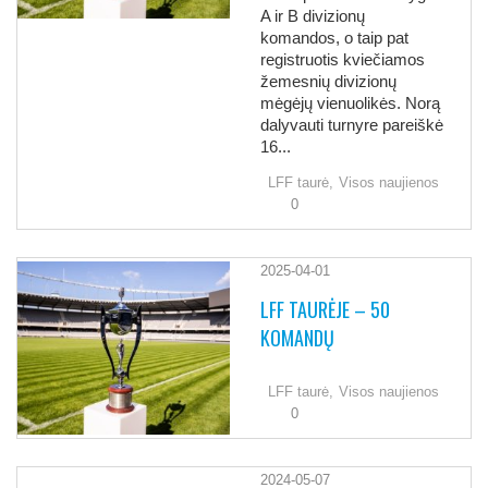
A ir B divizionų
komandos, o taip pat
registruotis kviečiamos
žemesnių divizionų
mėgėjų vienuolikės. Norą
dalyvauti turnyre pareiškė
16...
LFF taurė,
Visos naujienos
0
2025-04-01
LFF TAURĖJE – 50
KOMANDŲ
LFF taurė,
Visos naujienos
0
2024-05-07