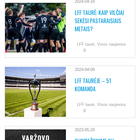
2024-04-18
LFF TAURĖ: KAIP VILČIAI
SEKĖSI PASTARAISIAIS
METAIS?
LFF taurė,
Visos naujienos
0
2024-04-09
LFF TAURĖJE – 51
KOMANDA
LFF taurė,
Visos naujienos
0
2023-05-29