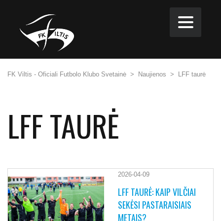
FK Viltis - Oficiali Futbolo Klubo Svetainė
>
Naujienos
>
LFF taurė
LFF TAURĖ
2026-04-09
LFF TAURĖ: KAIP VILČIAI
SEKĖSI PASTARAISIAIS
METAIS?