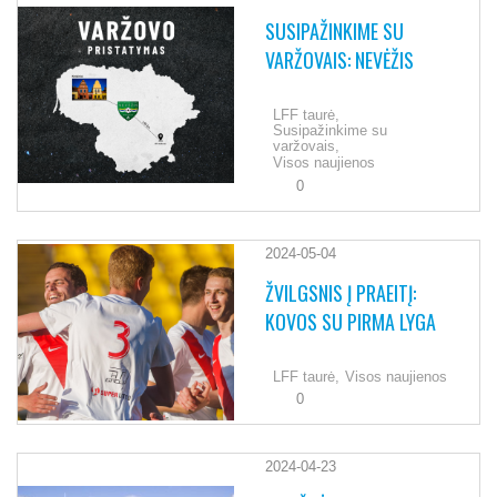
SUSIPAŽINKIME SU
VARŽOVAIS: NEVĖŽIS
LFF taurė,
Susipažinkime su
varžovais,
Visos naujienos
0
2024-05-04
ŽVILGSNIS Į PRAEITĮ:
KOVOS SU PIRMA LYGA
LFF taurė,
Visos naujienos
0
2024-04-23