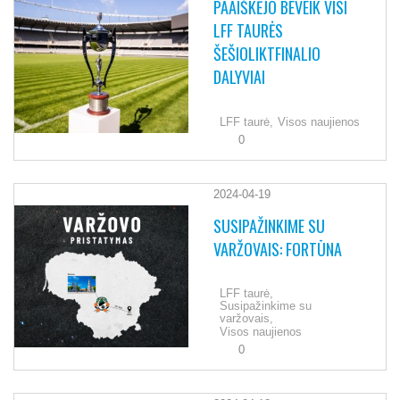
PAAIŠKĖJO BEVEIK VISI
LFF TAURĖS
ŠEŠIOLIKTFINALIO
DALYVIAI
LFF taurė,
Visos naujienos
0
2024-04-19
SUSIPAŽINKIME SU
VARŽOVAIS: FORTŪNA
LFF taurė,
Susipažinkime su
varžovais,
Visos naujienos
0