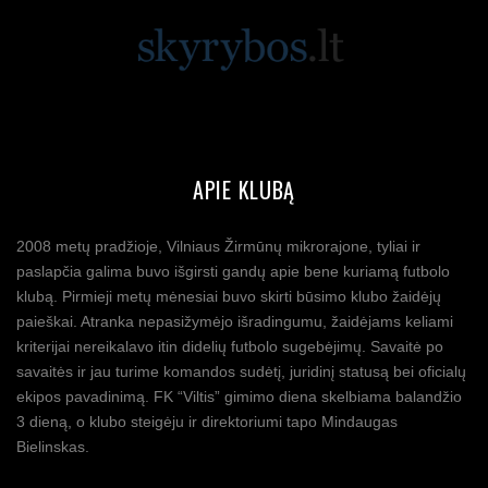
APIE KLUBĄ
2008 metų pradžioje, Vilniaus Žirmūnų mikrorajone, tyliai ir
paslapčia galima buvo išgirsti gandų apie bene kuriamą futbolo
klubą. Pirmieji metų mėnesiai buvo skirti būsimo klubo žaidėjų
paieškai. Atranka nepasižymėjo išradingumu, žaidėjams keliami
kriterijai nereikalavo itin didelių futbolo sugebėjimų. Savaitė po
savaitės ir jau turime komandos sudėtį, juridinį statusą bei oficialų
ekipos pavadinimą. FK “Viltis” gimimo diena skelbiama balandžio
3 dieną, o klubo steigėju ir direktoriumi tapo Mindaugas
Bielinskas.