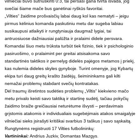
vilniečiai buvo sutriuškinti 0:3, tai peršasi gana tvirta išvada, jog
svečiai šiame mače bus ganėtinai ryškūs favoritai.
„Vilties“ žaidime prošvaisčių labai daug kol kas nematyti – jeigu
pirmus kėlinius komanda paskutiniu metu dar sugeba labiau
susikaupusi atlaikyti ir rungtyniauja daugmaž lygiai, tai
antruosiuose dažniausiai palūžta ir pralaimi didele persvara.
Komandai šiuo metu trūksta turbūt tiek fizinio, tiek ir psichologinio
pasiruošimo, o pralaimint per greitai atsisakoma savo
standartinės taktikos ir pernelyg didelės pajėgos metamos į priekį,
kas nulemia dideles skyles gynyboje. Turint omenyje, jog Kybartų
ekipa turi daug greitų krašto žaidėjų, šeimininkams gali kilti
nemažai problemų stabdant svečių kontratakas.
Dėl traumų išretintos sudėties problemų „Viltis“ kiekvieno mačo
metu privalo keisti savo taktiką ir startinę sudėtį, tačiau pokyčių
žaidimo braiže greičiausiai neturėtume išvysti – perdavimais
grįstomis atakomis ir individualiais sugebėjimais atakos smaigalyje
vilniečiai sieks įsirašyti kritiškai svarbius 3 taškus į savo sąskaitą.
Rungtynėms registruoti 17 Vilties futbolininkų:
Vartininkai:
Andrius Juzkiv, Domantas Mazgys.