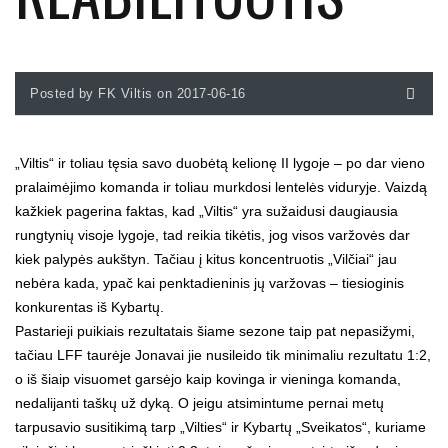
Posted by FK Viltis on 2017-06-16
„Viltis“ ir toliau tęsia savo duobėtą kelionę II lygoje – po dar vieno
pralaimėjimo komanda ir toliau murkdosi lentelės viduryje. Vaizdą
kažkiek pagerina faktas, kad „Viltis“ yra sužaidusi daugiausia
rungtynių visoje lygoje, tad reikia tikėtis, jog visos varžovės dar
kiek palypės aukštyn. Tačiau į kitus koncentruotis „Vilčiai“ jau
nebėra kada, ypač kai penktadieninis jų varžovas – tiesioginis
konkurentas iš Kybartų.
Pastarieji puikiais rezultatais šiame sezone taip pat nepasižymi,
tačiau LFF taurėje Jonavai jie nusileido tik minimaliu rezultatu 1:2,
o iš šiaip visuomet garsėjo kaip kovinga ir vieninga komanda,
nedalijanti taškų už dyką. O jeigu atsimintume pernai metų
tarpusavio susitikimą tarp „Vilties“ ir Kybartų „Sveikatos“, kuriame