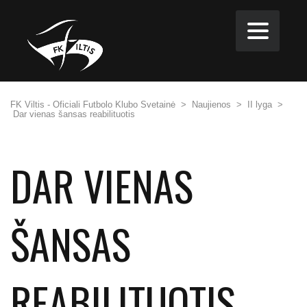
FK Viltis - Oficiali Futbolo Klubo Svetainė
>
Naujienos
>
II lyga
>
Dar vienas šansas reabilituotis
DAR VIENAS
ŠANSAS
REABILITUOTIS