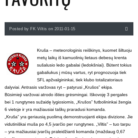
Posted by FK Viltis on 2011-01-15
Kruša – meteorologinis reiškinys, kuomet šiltuoju
metų laikų iš kamuolinių lietaus debesų krenta
sušalusio ledo gabalai (ledokšniai). Būtent tokius
gabaliukus į mūsų vartus, ryt prognozuoja tiek
SFL apžvalgininkai, tiek klubo totalizatoriaus
dalyviai. Antrasis varžovas ryt – patyrusi „Krušos” ekipa.
Būsimieji varžovai atrodo išties grėsmingai. Iškovoję 3 pergales
bei 1 rungtynes sužaidę lygiosiomis, „Krušos” futbolininkai žengia
6 vietoje ir yra mažiausiai taškų praradusi komanda.
„Kruša” yra geriausią puolimą demonstruojanti ekipa divizione. Jie
vidutiniškai muša po 4,5 įvarčio per rungtynes. „Viltis” – tuo tarpu
– yra mažiausiai įvarčių praleidžianti komanda (maždaug 0,67