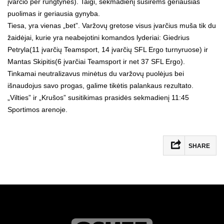
įvarčio per rungtynes). Taigi, sekmadienį susirems geriausias
puolimas ir geriausia gynyba.
Tiesa, yra vienas „bet”. Varžovų gretose visus įvarčius muša tik du
žaidėjai, kurie yra neabejotini komandos lyderiai: Giedrius
Petryla(11 įvarčių Teamsport, 14 įvarčių SFL Ergo turnyruose) ir
Mantas Skipitis(6 įvarčiai Teamsport ir net 37 SFL Ergo).
Tinkamai neutralizavus minėtus du varžovų puolėjus bei
išnaudojus savo progas, galime tikėtis palankaus rezultato.
„Vilties” ir „Krušos” susitikimas prasidės sekmadienį 11:45
Sportimos arenoje.
SHARE