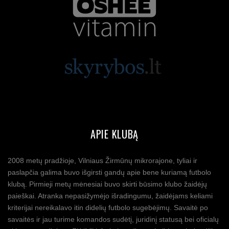
APIE KLUBĄ
2008 metų pradžioje, Vilniaus Žirmūnų mikrorajone, tyliai ir
paslapčia galima buvo išgirsti gandų apie bene kuriamą futbolo
klubą. Pirmieji metų mėnesiai buvo skirti būsimo klubo žaidėjų
paieškai. Atranka nepasižymėjo išradingumu, žaidėjams keliami
kriterijai nereikalavo itin didelių futbolo sugebėjimų. Savaitė po
savaitės ir jau turime komandos sudėtį, juridinį statusą bei oficialų