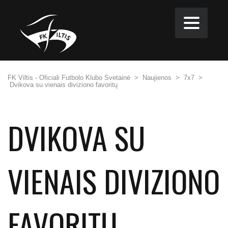
FK Viltis - Oficiali Futbolo Klubo Svetainė
>
Naujienos
>
7x7
>
Dvikova su vienais diviziono favoritų
DVIKOVA SU
VIENAIS DIVIZIONO
FAVORITŲ