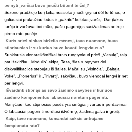
pelnyti įvarčiai buvo įmušti būtent birželį?
Sezono pradžioje kurį laiką nesisekė įmušti grynai dėl fortūnos, o
galiausiai pralaužiau ledus ir „pakrito“ keletas įvarčių. Dar įtakos
turėjo ir varžovai bei mūsų pačių pagerėjęs susižaidimas antroje
pirmo rato pusėje.
Kuris priešininkas birželio mėnesį, tavo nuomone, buvo
stipriausias ir su kuriuo buvo kovoti lengviausia?
Sunkiausia vienareikšmiškai buvo rungtyniauti prieš „Viesulą“, taip
pat išskirčiau „Modulio“ ekipą. Tesa, šias rungtynes dėl
diskvalifikacijos stebėjau iš šalies. Mačai su „Visinčia“, „Baltąja
Voke“, „Pionerius“ ir „Trivartį“, sakyčiau, buvo vienodai lengvi ir net
per lengvi.
Išvardink stipriąsias savo žaidimo savybes ir kuriuos
žaidimo komponentus labiausiai norėtum pagerinti.
Manyčiau, kad stipriosios pusės yra smūgiai į vartus ir perdavimai.
O labiausiai pagerinti norėtųsi ištvėrmę, žaidimą galva ir greitį.
Kaip, tavo nuomone, komandai seksis antrajame
čempionato rate?