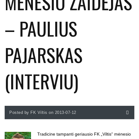
MĖNESIO ŽAIDĖJAS
– PAULIUS
PAJARSKAS
(INTERVIU)
Posted by FK Viltis on 2013-07-12
Tradicine tampanti geriausio FK „Viltis“ mėnesio