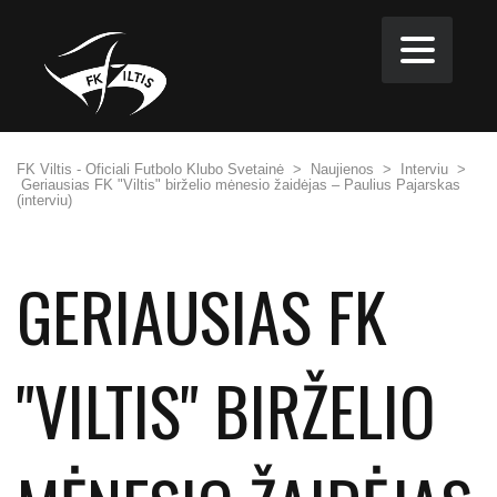
FK Viltis - Oficiali Futbolo Klubo Svetainė
>
Naujienos
>
Interviu
>
Geriausias FK "Viltis" birželio mėnesio žaidėjas – Paulius Pajarskas
(interviu)
GERIAUSIAS FK
"VILTIS" BIRŽELIO