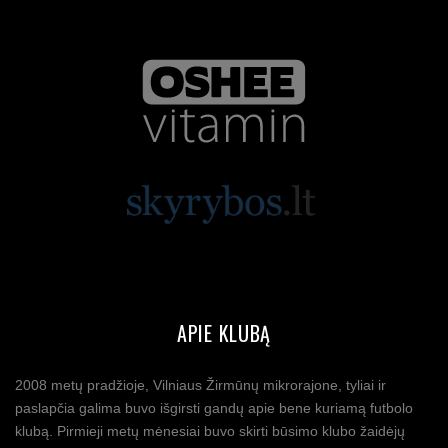
APIE KLUBĄ
2008 metų pradžioje, Vilniaus Žirmūnų mikrorajone, tyliai ir
paslapčia galima buvo išgirsti gandų apie bene kuriamą futbolo
klubą. Pirmieji metų mėnesiai buvo skirti būsimo klubo žaidėjų