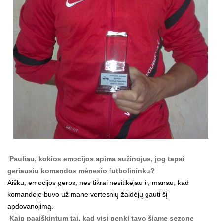
Pauliau, kokios emocijos apima sužinojus, jog tapai
geriausiu komandos mėnesio futbolininku?
Aišku, emocijos geros, nes tikrai nesitikėjau ir, manau, kad
komandoje buvo už mane vertesnių žaidėjų gauti šį
apdovanojimą.
Kaip paaiškintum tai, kad visi penki tavo šiame sezone