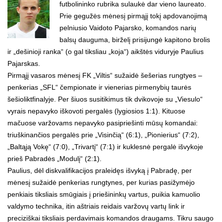
futbolininko rubrika sulaukė dar vieno laureato.
Prie gegužės mėnesį pirmąjį tokį apdovanojimą
pelniusio Vaidoto Pajarsko, komandos narių
balsų dauguma, birželį prisijungė kapitono brolis
ir „dešinioji ranka“ (o gal tiksliau „koja“) aikštės viduryje Paulius
Pajarskas.
Pirmąjį vasaros mėnesį FK „Viltis“ sužaidė šešerias rungtyes –
penkerias „SFL“ čempionate ir vienerias pirmenybių taurės
šešioliktfinalyje. Per šiuos susitikimus tik dvikovoje su „Viesulo“
vyrais nepavyko iškovoti pergalės (lygiosios 1:1). Kituose
mačuose varžovams nepavyko pasipriešinti mūsų komandai:
triuškinančios pergalės prie „Visinčią“ (6:1), „Pionierius“ (7:2),
„Baltąją Vokę“ (7:0), „Trivartį“ (7:1) ir kuklesnė pergalė išvykoje
prieš Pabradės „Modulį“ (2:1).
Paulius, dėl diskvalifikacijos praleidęs išvyką į Pabradę, per
mėnesį sužaidė penkerias rungtynes, per kurias pasižymėjo
penkiais tiksliais smūgiais į priešininkų vartus, puikia kamuolio
valdymo technika, itin aštriais reidais varžovų vartų link ir
preciziškai tiksliais perdavimais komandos draugams. Tikru saugo