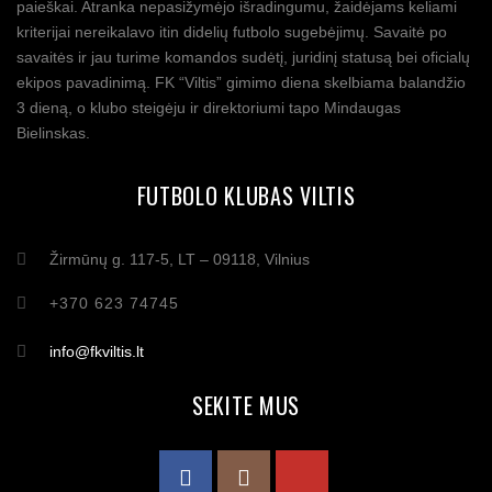
paieškai. Atranka nepasižymėjo išradingumu, žaidėjams keliami
kriterijai nereikalavo itin didelių futbolo sugebėjimų. Savaitė po
savaitės ir jau turime komandos sudėtį, juridinį statusą bei oficialų
ekipos pavadinimą. FK “Viltis” gimimo diena skelbiama balandžio
3 dieną, o klubo steigėju ir direktoriumi tapo Mindaugas
Bielinskas.
FUTBOLO KLUBAS VILTIS
Žirmūnų g. 117-5, LT – 09118, Vilnius
+370 623 74745
info@fkviltis.lt
SEKITE MUS