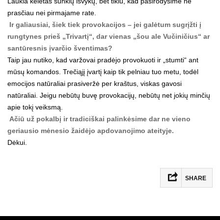
Laukia keletas sunkių išvykų, bet tikiu, kad pasirodysime ne
prasčiau nei pirmajame rate.
Ir galiausiai, šiek tiek provokacijos – jei galėtum sugrįžti į
rungtynes prieš „Trivartį“, dar vienas „šou ale Vučiničius“ ar
santūresnis įvarčio šventimas?
Taip jau nutiko, kad varžovai pradėjo provokuoti ir „stumti“ ant
mūsų komandos. Trečiąjį įvartį kaip tik pelniau tuo metu, todėl
emocijos natūraliai prasiveržė per kraštus, viskas gavosi
natūraliai. Jeigu nebūtų buvę provokacijų, nebūtų net jokių minčių
apie tokį veiksmą.
Ačiū už pokalbį ir tradiciškai palinkėsime dar ne vieno
geriausio mėnesio žaidėjo apdovanojimo ateityje.
Dėkui.
SHARE