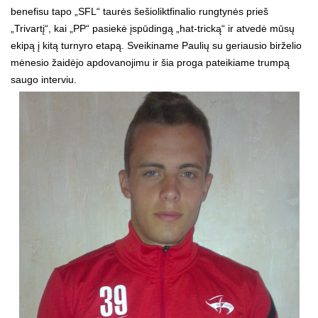
benefisu tapo „SFL“ taurės šešioliktfinalio rungtynės prieš
„Trivartį“, kai „PP“ pasiekė įspūdingą „hat-tricką“ ir atvedė mūsų
ekipą į kitą turnyro etapą. Sveikiname Paulių su geriausio birželio
mėnesio žaidėjo apdovanojimu ir šia proga pateikiame trumpą
saugo interviu.