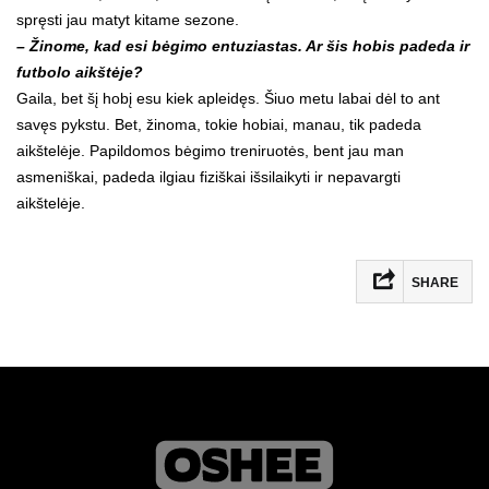
spręsti jau matyt kitame sezone.
– Žinome, kad esi bėgimo entuziastas. Ar šis hobis padeda ir
futbolo aikštėje?
Gaila, bet šį hobį esu kiek apleidęs. Šiuo metu labai dėl to ant
savęs pykstu. Bet, žinoma, tokie hobiai, manau, tik padeda
aikštelėje. Papildomos bėgimo treniruotės, bent jau man
asmeniškai, padeda ilgiau fiziškai išsilaikyti ir nepavargti
aikštelėje.
SHARE