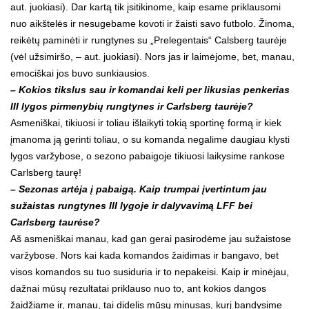
aut. juokiasi). Dar kartą tik įsitikinome, kaip esame priklausomi
nuo aikštelės ir nesugebame kovoti ir žaisti savo futbolo. Žinoma,
reikėtų paminėti ir rungtynes su „Prelegentais“ Calsberg taurėje
(vėl užsimiršo, – aut. juokiasi). Nors jas ir laimėjome, bet, manau,
emociškai jos buvo sunkiausios.
– Kokios tikslus sau ir komandai keli per likusias penkerias
III lygos pirmenybių rungtynes ir Carlsberg taurėje?
Asmeniškai, tikiuosi ir toliau išlaikyti tokią sportinę formą ir kiek
įmanoma ją gerinti toliau, o su komanda negalime daugiau klysti
lygos varžybose, o sezono pabaigoje tikiuosi laikysime rankose
Carlsberg taurę!
– Sezonas artėja į pabaigą. Kaip trumpai įvertintum jau
sužaistas rungtynes III lygoje ir dalyvavimą LFF bei
Carlsberg taurėse?
Aš asmeniškai manau, kad gan gerai pasirodėme jau sužaistose
varžybose. Nors kai kada komandos žaidimas ir bangavo, bet
visos komandos su tuo susiduria ir to nepakeisi. Kaip ir minėjau,
dažnai mūsų rezultatai priklauso nuo to, ant kokios dangos
žaidžiame ir, manau, tai didelis mūsų minusas, kurį bandysime