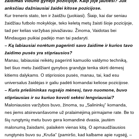
žaidimas vidurio gynėjo pozicijoje. Kaip joje jautiesi? Juk
anksčiau dažniausiai žaidei kitose pozicijose.
Kur treneris stato, ten ir žaidžiu (juokiasi). Šiaip, kai dar seniau
žaidžiau futbolo mokykloje, teko keletą metų žaisti šioje pozicijoje,
tad per kelias varžybas įsivažiavau. Žinoma, Vaidotas bei
Mindaugas puikiai padėjo man tai padaryti.
– Ką labiausiai norėtum pagerinti savo žaidime ir kurios tavo
žaidimo pusės yra stipriausios?
Manau, labiausiai reikėtų pagerinti kamuolio valdymo techniką,
bet šiuo metu žaidžiant gynybos grandyje tenka skirti dėmesį
kitiems dalykams. O stipriosios pusės, manau, tai, kad esu
universalus žaidėjas ir galiu padėti komandai keliose pozicijose.
– Kuris priešininkas rugsėjo mėnesį, tavo nuomone, buvo
stipriausias ir su kuriuo kovoti sekėsi lengviausiai?
Maloniausios varžybos buvo, žinoma, su „Salininkų“ komanda,
nes jiems atsirevanšavome už pralaimėjimą pirmajame rate. Be to
šių rungtynių metu buvo gera komandinė dvasia, jautėm
malonumą žaisdami, palaikėm vienas kitą. O apmaudžiausios
rungtynės buvo su „Kruša“ (pamiršo, kad kalbame apie rugsėjį, –