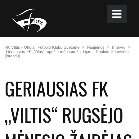
FK Viltis - Oficiali Futbolo Klubo Svetainė
>
Naujienos
>
Interviu
>
Geriausias FK „Viltis“ rugsėjo mėnesio žaidėjas – Saulius Gecevičius
(interviu)
GERIAUSIAS FK
„VILTIS“ RUGSĖJO