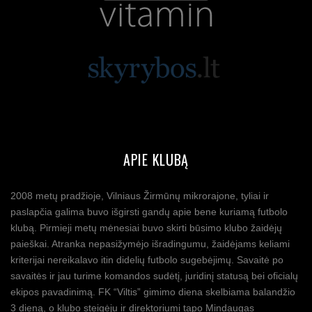
APIE KLUBĄ
2008 metų pradžioje, Vilniaus Žirmūnų mikrorajone, tyliai ir
paslapčia galima buvo išgirsti gandų apie bene kuriamą futbolo
klubą. Pirmieji metų mėnesiai buvo skirti būsimo klubo žaidėjų
paieškai. Atranka nepasižymėjo išradingumu, žaidėjams keliami
kriterijai nereikalavo itin didelių futbolo sugebėjimų. Savaitė po
savaitės ir jau turime komandos sudėtį, juridinį statusą bei oficialų
ekipos pavadinimą. FK “Viltis” gimimo diena skelbiama balandžio
3 dieną, o klubo steigėju ir direktoriumi tapo Mindaugas