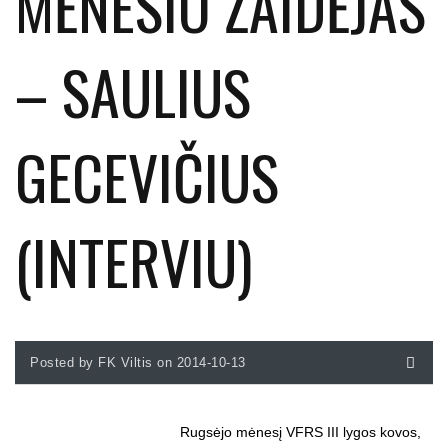
MĖNESIO ŽAIDĖJAS
– SAULIUS
GECEVIČIUS
(INTERVIU)
Posted by FK Viltis on 2014-10-13
Rugsėjo mėnesį VFRS III lygos kovos,