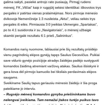
galima sakyti, pasiekė antrojo rato pusiaują. Pirmąjį rudens
mėnesį, FK „Vilčiai“ kaip ir rugpjūtį sekėsi identiškai: iškovotos trys
pergalės ir patirtas vienas pralaimėjimas. Nors pirmoje mėnesio
dvikovoje Nemenčinėje 1:3 nusileista „Aktui“, vėliau sekės trys
pergalės iš eilės. Pirmiausia 3:0 įveiktas Ukmergės „Spartakas“,
po to 4:1 susidorota ir su „Navigatoriais“, o mėnesį užbaigė
skambi pergalė rezultatu 6:1 prieš „Salininkus“.
Komandos narių nuomone, labiausiai prie šių rezultatų prisidėjo
vienu pagrindinių ekipos gynėjų tapęs Saulius Gecevičius. Puikiai
save vidurio gynėjo pozicijoje atradęs žaidėjas padėjo sustyguoti
komandos žaidimą atremiant varžovų atakas. Saulius išsiskyrė ir
gera kova dėl pirmojo kamuolio bei tiksliais perdavimais ekipos
saugams.
Sveikiname Saulių tapus geriausiu mėnesio žaidėju ir šia proga
pateikiame jo interviu.
– Rugsėjo mėnesį komandos gynyba priešininkams buvo
nelengvai įveikiama. Tam nemažai įtakos turėjo puikus tavo