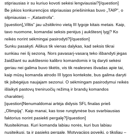
stipriausias ir su kuriuo kovoti sekėsi lengviausiai?[/question]
Be jokios konkurencijos stipriausias priešininkas buvo „TAIP“, o
silpniausias – „Katastrofa“.
[question]„Viltis“ jau užsitikrino vietą III lygoje kitais metais. Kaip,
tavo nuomone, komandai seksis perėjus į aukštesnį lygį? Ko
reikės norint sėkmingai pasirodyti?[/question]
Sunku pasakyti. Aiškus tik vienas dalykas, kad seksis tikrai
sunkiau nei šį sezoną. Nors pavasarį-vasarą teko išbandyti jėgas
žaidžiant su aukštesnio kalibro komandomis ir tą daryti sekėsi
geriau nei galima buvo tikėtis, vis tik realesnes išvadas apie tai,
kaip mūsų komanda atrodo III lygos kontekste, bus galima daryti
tik įsibėgėjus naujajam sezonui. O sėkmingam pasirodymui reikės
išlaikyti pastovų treniruočių režimą ir brandų komandos
charakterį.
[question]Nenumaldomai artėja didysis SFL finalas prieš
„Olimpiją“. Kaip manai, kas tose rungtynėse bus svarbiausias
faktorius norint pasiekti pergalę?[/question]
Nusiteikimas. Kuri komanda labiau norės, kuri bus labiau
nusiteikusi, ta ir pasieks pergalę. Motyvacijos poveikį, o tiksliau –