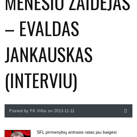
MĖNESIO ŽAIDĖJAS
– EVALDAS
JANKAUSKAS
(INTERVIU)
Posted by FK Viltis on 2013-11-11
SFL pirmenybių antrasis ratas jau baigėsi.