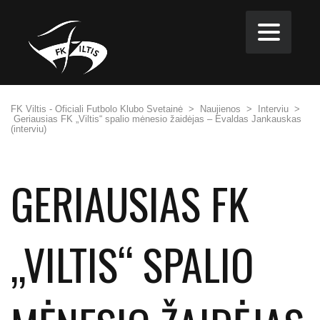
FK Viltis - Oficiali Futbolo Klubo Svetainė
>
Naujienos
>
Interviu
>
Geriausias FK „Viltis“ spalio mėnesio žaidėjas – Evaldas Jankauskas
(interviu)
GERIAUSIAS FK
„VILTIS“ SPALIO