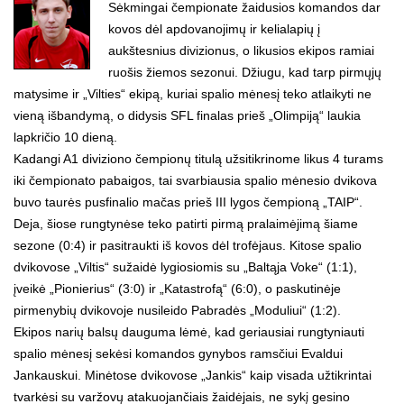
Sėkmingai čempionate žaidusios komandos dar
kovos dėl apdovanojimų ir kelialapių į
aukštesnius divizionus, o likusios ekipos ramiai
ruošis žiemos sezonui. Džiugu, kad tarp pirmųjų
matysime ir „Vilties“ ekipą, kuriai spalio mėnesį teko atlaikyti ne
vieną išbandymą, o didysis SFL finalas prieš „Olimpiją“ laukia
lapkričio 10 dieną.
Kadangi A1 diviziono čempionų titulą užsitikrinome likus 4 turams
iki čempionato pabaigos, tai svarbiausia spalio mėnesio dvikova
buvo taurės pusfinalio mačas prieš III lygos čempioną „TAIP“.
Deja, šiose rungtynėse teko patirti pirmą pralaimėjimą šiame
sezone (0:4) ir pasitraukti iš kovos dėl trofėjaus. Kitose spalio
dvikovose „Viltis“ sužaidė lygiosiomis su „Baltąja Voke“ (1:1),
įveikė „Pionierius“ (3:0) ir „Katastrofą“ (6:0), o paskutinėje
pirmenybių dvikovoje nusileido Pabradės „Moduliui“ (1:2).
Ekipos narių balsų dauguma lėmė, kad geriausiai rungtyniauti
spalio mėnesį sekėsi komandos gynybos ramsčiui Evaldui
Jankauskui. Minėtose dvikovose „Jankis“ kaip visada užtikrintai
tvarkėsi su varžovų atakuojančiais žaidėjais, ne sykį gesino