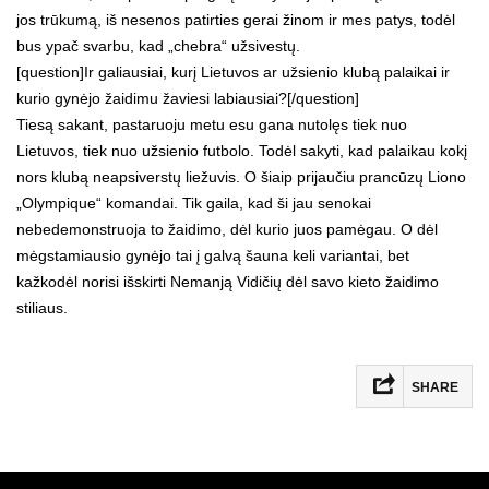
jos trūkumą, iš nesenos patirties gerai žinom ir mes patys, todėl
bus ypač svarbu, kad „chebra“ užsivestų.
[question]Ir galiausiai, kurį Lietuvos ar užsienio klubą palaikai ir
kurio gynėjo žaidimu žaviesi labiausiai?[/question]
Tiesą sakant, pastaruoju metu esu gana nutolęs tiek nuo
Lietuvos, tiek nuo užsienio futbolo. Todėl sakyti, kad palaikau kokį
nors klubą neapsiverstų liežuvis. O šiaip prijaučiu prancūzų Liono
„Olympique“ komandai. Tik gaila, kad ši jau senokai
nebedemonstruoja to žaidimo, dėl kurio juos pamėgau. O dėl
mėgstamiausio gynėjo tai į galvą šauna keli variantai, bet
kažkodėl norisi išskirti Nemanją Vidičių dėl savo kieto žaidimo
stiliaus.
SHARE