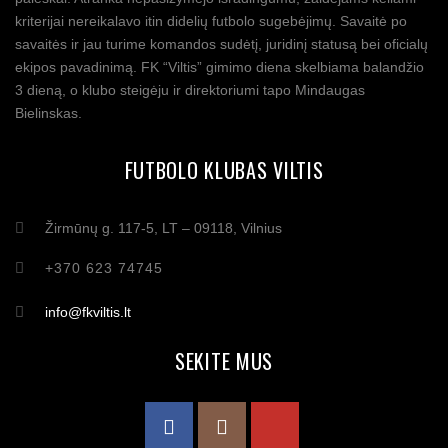
kriterijai nereikalavo itin didelių futbolo sugebėjimų. Savaitė po
savaitės ir jau turime komandos sudėtį, juridinį statusą bei oficialų
ekipos pavadinimą. FK “Viltis” gimimo diena skelbiama balandžio
3 dieną, o klubo steigėju ir direktoriumi tapo Mindaugas
Bielinskas.
FUTBOLO KLUBAS VILTIS
Žirmūnų g. 117-5, LT – 09118, Vilnius
+370 623 74745
info@fkviltis.lt
SEKITE MUS