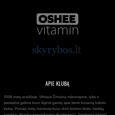
APIE KLUBĄ
2008 metų pradžioje, Vilniaus Žirmūnų mikrorajone, tyliai ir
paslapčia galima buvo išgirsti gandų apie bene kuriamą futbolo
klubą. Pirmieji metų mėnesiai buvo skirti būsimo klubo žaidėjų
paieškai. Atranka nepasižymėjo išradingumu, žaidėjams keliami