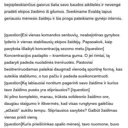
beįsiplieskiančius gaisrus šalia savo baudos aikštelės ir nevengė
pradėti ekipos žaidimo iš gilumos. Sveikiname Evaldą tapus
geriausiu mėnesio žaidėju ir šia proga pateikiame gynėjo interviu.
[question]Esi vienas komandos senbuvių, neabejotinas gynybos
lyderis ir vienas stabiliausių ekipos žaidėjų. Papasakok, kaip
pavyksta išlaikyti koncentraciją sezono metu.[/question]
Koncentracijos paslaptis – kramtoma guma. O jei rimtai, tą
padaryti padeda nuolatinės treniruotės. Pastoviai
besitreniruodamas palaikai daugmaž vienodą sportinę formą, kas
suteikia stabilumo, o tuo pačiu ir padeda susikoncentruoti.
[question]Ką labiausiai norėtum pagerinti savo žaidime ir kurios
tavo žaidimo pusės yra stipriausios?.[/question]
Iki pilno komplekto, manau, trūksta solidesnio žaidimo ore,
daugiau staigumo ir ištvermės, kad visas rungtynes galėčiau
„atžaisti“ aukštu tempu. Stipriausios savybės? Galbūt žaidimas
vienas prieš vieną.
[question]Kuris priešininkas spalio mėnesį, tavo nuomone, buvo