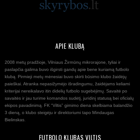
APIE KLUBĄ
2008 metų pradžioje, Vilniaus Žirmūnų mikrorajone, tyliai ir
paslapčia galima buvo išgirsti gandų apie bene kuriamą futbolo
klubą. Pirmieji metų mėnesiai buvo skirti būsimo klubo žaidėjų
paieškai. Atranka nepasižymėjo išradingumu, žaidėjams keliami
kriterijai nereikalavo itin didelių futbolo sugebėjimų. Savaitė po
savaitės ir jau turime komandos sudėtį, juridinį statusą bei oficialų
ekipos pavadinimą. FK “Viltis” gimimo diena skelbiama balandžio
3 dieną, o klubo steigėju ir direktoriumi tapo Mindaugas
Bielinskas.
FUTBOLO KLUBAS VILTIS