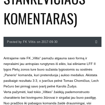
KOMENTARAS)
Posted by FK Viltis on 2017-09-30
Antrajame rate FK „Viltis“ pamažu atgauna savo formą ir
nepralaimi jau antrąsias rungtynes iš eilės, kai eiliniame LFF II
lygos Pietų zonos ture buvo sužaista lygiosiomis su sostinės
„Panerio“ komanda, kuri pretenduoja į aukso medalius. Akistata
pasibaigė rezultatu 3:3, o įvarčius pelnė Tomas Chomičius, Lech
Pečuro bei pirmąjį savo įvartį pelnė Karolis Žudys.
Verta pažymėti, kad tokio „Vilties“ žaidėjų pademonstruoto
charakterio bei kovingumo žiūrovai ir sirgaliai jau buvo pasiilgę.
Nuo pradžios iki pabaigos komanda žaidė drausmingai, visi