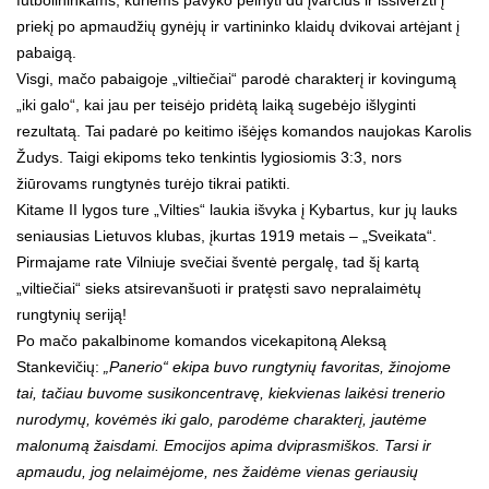
priekį po apmaudžių gynėjų ir vartininko klaidų dvikovai artėjant į
pabaigą.
Visgi, mačo pabaigoje „viltiečiai“ parodė charakterį ir kovingumą
„iki galo“, kai jau per teisėjo pridėtą laiką sugebėjo išlyginti
rezultatą. Tai padarė po keitimo išėjęs komandos naujokas Karolis
Žudys. Taigi ekipoms teko tenkintis lygiosiomis 3:3, nors
žiūrovams rungtynės turėjo tikrai patikti.
Kitame II lygos ture „Vilties“ laukia išvyka į Kybartus, kur jų lauks
seniausias Lietuvos klubas, įkurtas 1919 metais – „Sveikata“.
Pirmajame rate Vilniuje svečiai šventė pergalę, tad šį kartą
„viltiečiai“ sieks atsirevanšuoti ir pratęsti savo nepralaimėtų
rungtynių seriją!
Po mačo pakalbinome komandos vicekapitoną Aleksą
Stankevičių:
„Panerio“ ekipa buvo rungtynių favoritas, žinojome
tai, tačiau buvome susikoncentravę, kiekvienas laikėsi trenerio
nurodymų, kovėmės iki galo, parodėme charakterį, jautėme
malonumą žaisdami. Emocijos apima dviprasmiškos. Tarsi ir
apmaudu, jog nelaimėjome, nes žaidėme vienas geriausių