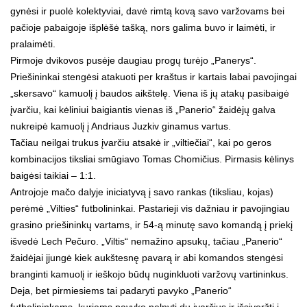
gynėsi ir puolė kolektyviai, davė rimtą kovą savo varžovams bei
pačioje pabaigoje išplėšė tašką, nors galima buvo ir laimėti, ir
pralaimėti.
Pirmoje dvikovos pusėje daugiau progų turėjo „Panerys“.
Priešininkai stengėsi atakuoti per kraštus ir kartais labai pavojingai
„skersavo“ kamuolį į baudos aikštelę. Viena iš jų atakų pasibaigė
įvarčiu, kai kėliniui baigiantis vienas iš „Panerio“ žaidėjų galva
nukreipė kamuolį į Andriaus Juzkiv ginamus vartus.
Tačiau neilgai trukus įvarčiu atsakė ir „viltiečiai“, kai po geros
kombinacijos tiksliai smūgiavo Tomas Chomičius. Pirmasis kėlinys
baigėsi taikiai – 1:1.
Antrojoje mačo dalyje iniciatyvą į savo rankas (tiksliau, kojas)
perėmė „Vilties“ futbolininkai. Pastarieji vis dažniau ir pavojingiau
grasino priešininkų vartams, ir 54-ą minutę savo komandą į priekį
išvedė Lech Pečuro. „Viltis“ nemažino apsukų, tačiau „Panerio“
žaidėjai įjungė kiek aukštesnę pavarą ir abi komandos stengėsi
branginti kamuolį ir ieškojo būdų nuginkluoti varžovų vartininkus.
Deja, bet pirmiesiems tai padaryti pavyko „Panerio“
futbolininkams, kuriems pavyko pelnyti du įvarčius ir išsiveržti į