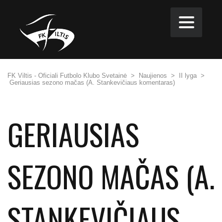
FK Viltis - Oficiali Futbolo Klubo Svetainė
>
Naujienos
>
II lyga
>
Geriausias sezono mačas (A. Stankevičiaus komentaras)
GERIAUSIAS
SEZONO MAČAS (A.
STANKEVIČIAUS