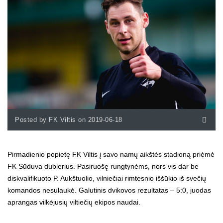
Posted by FK Viltis on 2019-06-18
Pirmadienio popietę FK Viltis į savo namų aikštės stadioną priėmė
FK Sūduva dublerius. Pasiruošę rungtynėms, nors vis dar be
diskvalifikuoto P. Aukštuolio, vilniečiai rimtesnio iššūkio iš svečių
komandos nesulaukė. Galutinis dvikovos rezultatas – 5:0, juodas
aprangas vilkėjusių viltiečių ekipos naudai.