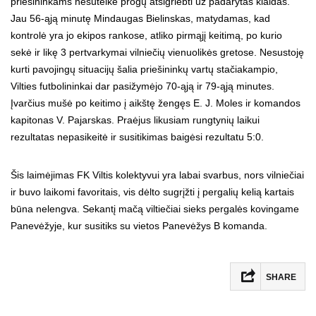
priešininkams nesuteikė progų atsigriebti už padarytas klaidas.
Jau 56-ąją minutę Mindaugas Bielinskas, matydamas, kad
kontrolė yra jo ekipos rankose, atliko pirmąjį keitimą, po kurio
sekė ir likę 3 pertvarkymai vilniečių vienuolikės gretose. Nesustoję
kurti pavojingų situacijų šalia priešininkų vartų stačiakampio,
Vilties futbolininkai dar pasižymėjo 70-ąją ir 79-ąją minutes.
Įvarčius mušė po keitimo į aikštę žengęs E. J. Moles ir komandos
kapitonas V. Pajarskas. Praėjus likusiam rungtynių laikui
rezultatas nepasikeitė ir susitikimas baigėsi rezultatu 5:0.
Šis laimėjimas FK Viltis kolektyvui yra labai svarbus, nors vilniečiai
ir buvo laikomi favoritais, vis dėlto sugrįžti į pergalių kelią kartais
būna nelengva. Sekantį mačą viltiečiai sieks pergalės kovingame
Panevėžyje, kur susitiks su vietos Panevėžys B komanda.
SHARE