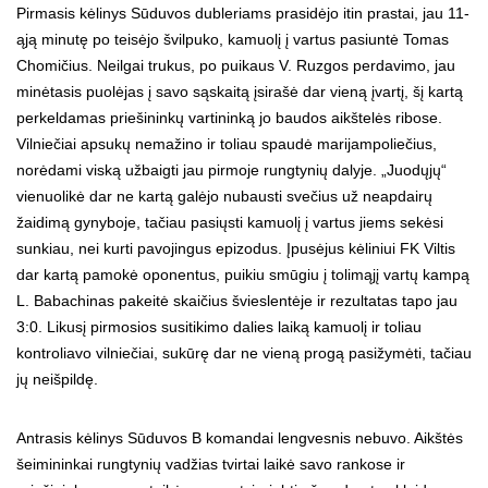
Pirmasis kėlinys Sūduvos dubleriams prasidėjo itin prastai, jau 11-
ąją minutę po teisėjo švilpuko, kamuolį į vartus pasiuntė Tomas
Chomičius. Neilgai trukus, po puikaus V. Ruzgos perdavimo, jau
minėtasis puolėjas į savo sąskaitą įsirašė dar vieną įvartį, šį kartą
perkeldamas priešininkų vartininką jo baudos aikštelės ribose.
Vilniečiai apsukų nemažino ir toliau spaudė marijampoliečius,
norėdami viską užbaigti jau pirmoje rungtynių dalyje. „Juodųjų“
vienuolikė dar ne kartą galėjo nubausti svečius už neapdairų
žaidimą gynyboje, tačiau pasiųsti kamuolį į vartus jiems sekėsi
sunkiau, nei kurti pavojingus epizodus. Įpusėjus kėliniui FK Viltis
dar kartą pamokė oponentus, puikiu smūgiu į tolimąjį vartų kampą
L. Babachinas pakeitė skaičius švieslentėje ir rezultatas tapo jau
3:0. Likusį pirmosios susitikimo dalies laiką kamuolį ir toliau
kontroliavo vilniečiai, sukūrę dar ne vieną progą pasižymėti, tačiau
jų neišpildę.
Antrasis kėlinys Sūduvos B komandai lengvesnis nebuvo. Aikštės
šeimininkai rungtynių vadžias tvirtai laikė savo rankose ir