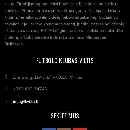
klubą. Pirmieji metų mėnesiai buvo skirti būsimo klubo žaidėjų
paieškai. Atranka nepasižymėjo išradingumu, žaidėjams keliami
kriterijai nereikalavo itin didelių futbolo sugebėjimų. Savaitė po
savaitės ir jau turime komandos sudėtį, juridinį statusą bei oficialų
ekipos pavadinimą. FK “Viltis” gimimo diena skelbiama balandžio
3 dieną, o klubo steigėju ir direktoriumi tapo Mindaugas
Bielinskas.
FUTBOLO KLUBAS VILTIS
Žirmūnų g. 117-5, LT – 09118, Vilnius
+370 623 74745
info@fkviltis.lt
SEKITE MUS