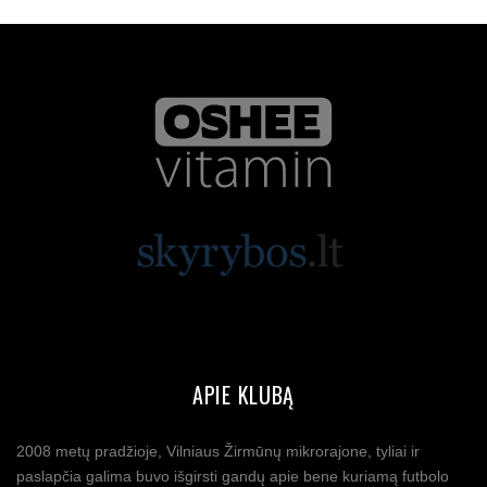
APIE KLUBĄ
2008 metų pradžioje, Vilniaus Žirmūnų mikrorajone, tyliai ir
paslapčia galima buvo išgirsti gandų apie bene kuriamą futbolo