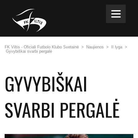
FK Viltis - Oficiali Futbolo Klubo Svetainė
>
Naujienos
>
II lyga
>
Gyvybiškai svarbi pergalė
GYVYBIŠKAI
SVARBI PERGALĖ