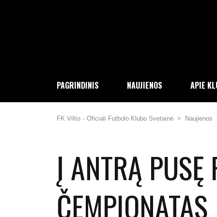
PAGRINDINIS
NAUJIENOS
APIE K
FK Viltis - Oficiali Futbolo Klubo Svetainė
>
Naujienos
Į ANTRĄ PUSĘ 
ČEMPIONATAS