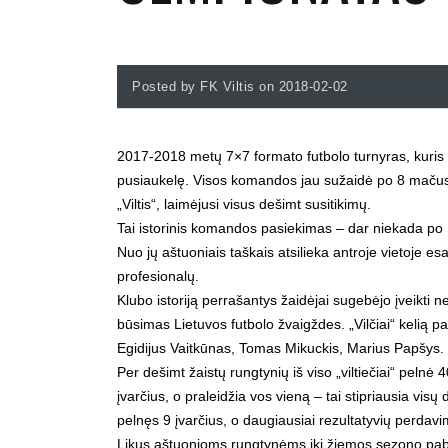
Posted by FK Viltis on 2018-02-02
2017-2018 metų 7×7 formato futbolo turnyras, kuris 
pusiaukelę. Visos komandos jau sužaidė po 8 mačus ir
„Viltis“, laimėjusi visus dešimt susitikimų.
Tai istorinis komandos pasiekimas – dar niekada po 1
Nuo jų aštuoniais taškais atsilieka antroje vietoje es
profesionalų.
Klubo istoriją perrašantys žaidėjai sugebėjo įveikti ne
būsimas Lietuvos futbolo žvaigždes. „Vilčiai“ kelią p
Egidijus Vaitkūnas, Tomas Mikuckis, Marius Papšys.
Per dešimt žaistų rungtynių iš viso „viltiečiai“ pelnė
įvarčius, o praleidžia vos vieną – tai stipriausia v
pelnęs 9 įvarčius, o daugiausiai rezultatyvių perd
Likus aštuonioms rungtynėms iki žiemos sezono pabaig