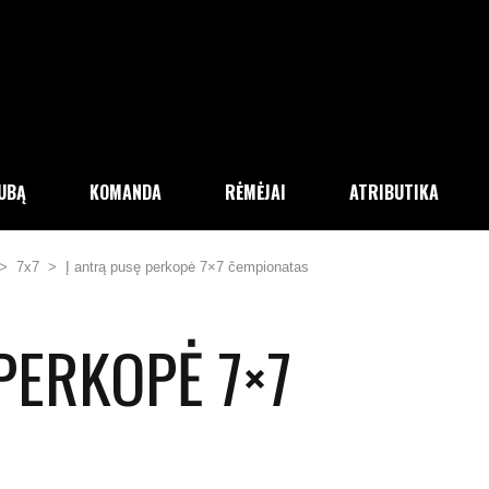
LUBĄ
KOMANDA
RĖMĖJAI
ATRIBUTIKA
>
7x7
>
Į antrą pusę perkopė 7×7 čempionatas
PERKOPĖ 7×7