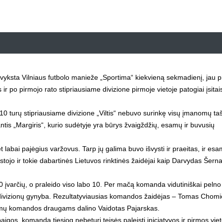
vyksta Vilniaus futbolo manieže „Sportima“ kiekvieną sekmadienį, jau p
 po pirmojo rato stipriausiame divizione pirmoje vietoje patogiai įsita
0 turų stipriausiame divizione „Viltis“ nebuvo surinkę visų įmanomų ta
antis „Margiris“, kurio sudėtyje yra būrys žvaigždžių, esamų ir buvusių
t labai pajėgius varžovus. Tarp jų galima buvo išvysti ir praeitas, ir esa
astojo ir tokie dabartinės Lietuvos rinktinės žaidėjai kaip Darvydas Šerna
 40 įvarčių, o praleido viso labo 10. Per mačą komanda vidutiniškai pelno
isų divizionų gynyba. Rezultatyviausias komandos žaidėjas – Tomas Chomi
avimų komandos draugams dalino Vaidotas Pajarskas.
os, komanda tiesiog nebeturi teisės paleisti iniciatyvos ir pirmos vie