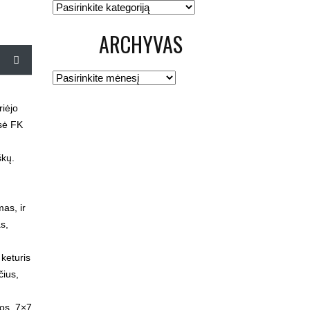
Kategorijos
ARCHYVAS
Archyvas
riėjo
isė FK
škų.
mas, ir
s,
 keturis
čius,
tos. 7×7