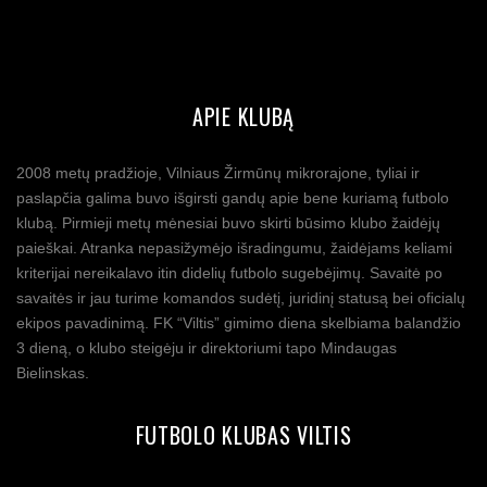
APIE KLUBĄ
2008 metų pradžioje, Vilniaus Žirmūnų mikrorajone, tyliai ir
paslapčia galima buvo išgirsti gandų apie bene kuriamą futbolo
klubą. Pirmieji metų mėnesiai buvo skirti būsimo klubo žaidėjų
paieškai. Atranka nepasižymėjo išradingumu, žaidėjams keliami
kriterijai nereikalavo itin didelių futbolo sugebėjimų. Savaitė po
savaitės ir jau turime komandos sudėtį, juridinį statusą bei oficialų
ekipos pavadinimą. FK “Viltis” gimimo diena skelbiama balandžio
3 dieną, o klubo steigėju ir direktoriumi tapo Mindaugas
Bielinskas.
FUTBOLO KLUBAS VILTIS