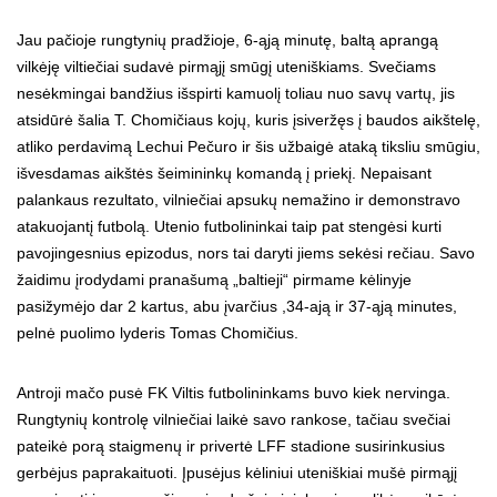
Jau pačioje rungtynių pradžioje, 6-ąją minutę, baltą aprangą
vilkėję viltiečiai sudavė pirmąjį smūgį uteniškiams. Svečiams
nesėkmingai bandžius išspirti kamuolį toliau nuo savų vartų, jis
atsidūrė šalia T. Chomičiaus kojų, kuris įsiveržęs į baudos aikštelę,
atliko perdavimą Lechui Pečuro ir šis užbaigė ataką tiksliu smūgiu,
išvesdamas aikštės šeimininkų komandą į priekį. Nepaisant
palankaus rezultato, vilniečiai apsukų nemažino ir demonstravo
atakuojantį futbolą. Utenio futbolininkai taip pat stengėsi kurti
pavojingesnius epizodus, nors tai daryti jiems sekėsi rečiau. Savo
žaidimu įrodydami pranašumą „baltieji“ pirmame kėlinyje
pasižymėjo dar 2 kartus, abu įvarčius ,34-ają ir 37-ąją minutes,
pelnė puolimo lyderis Tomas Chomičius.
Antroji mačo pusė FK Viltis futbolininkams buvo kiek nervinga.
Rungtynių kontrolę vilniečiai laikė savo rankose, tačiau svečiai
pateikė porą staigmenų ir privertė LFF stadione susirinkusius
gerbėjus paprakaituoti. Įpusėjus kėliniui uteniškiai mušė pirmąjį