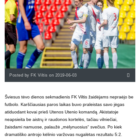
Posted by FK Viltis on 2019-06-03
Šviesus tėvo dienos sekmadienis FK Viltis žaidėjams nepraėjo be
futbolo. Karščiausias paros laikas buvo praleistas savo jėgas
atiduodant kovai prieš Utenos Utenio komandą. Akistatoje
neapsieita be aistrų ir raudonos kortelės, tačiau vilniečiai,
žaisdami namuose, palaužė „mėlynuosius“ svečius. Po kiek
dramatiško antrojo kėlinio varžovas nugalėtas rezultatu 5:2.