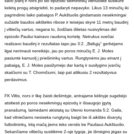
savo įvartį ir nors po šio epizodo šeimininkų vienuolikė susikūrė
keletą progų atsigriebti, to padaryti nepavyko. Likus 13 minučių iki
pagrindinio laiko pabaigos P. Aukštuolis gindamasis nesėkmingai
sužaidė baudos aikštelės ribose ir teisėjas skyrė 11 metrų baudinį
į viltiečių vartus, negana to, žodžiais išlietas nusivylimas dėl
epizodo Pauliui kainavo raudoną kortelę. Netrukus svečiai
realizavo baudinį ir rezultatas tapo jau 3:2. „Baltųjų“ gerbėjams
ilgai nerimauti nereikėjo, jau po poros minučių E. J. Moles
pasiuntė kamuolį į priešininkų vartus. Rungtynėms jau einant į
pabaigą, E. J. Moles pasižymėjo dar kartą ir susilygino įvarčių
skaičiumi su T. Chomičiumi, taip pat atlikusiu 2 rezultatyvius
perdavimus.
FK Viltis, nors ir likę žaisti dešimtyje, antrajame kėlinyje sugebėjo
atsitiesti po poros nesėkmingų epizodų ir išsaugojo įgytą
pranašumą, laimėdami akistatą su Utenio komanda 5:2. Gaila,
kad vilniečiams nesiseka rungtynių baigti be iš aikštės išvarytų
futbolininkų, kitą mačą jiems teks verstis be Pauliaus Aukštuolio.
Sekančiame viltiečių susitikime 2-oje lygoje, jie išmėgins jėgas su