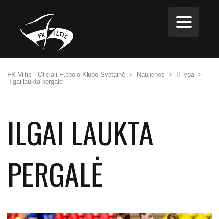
FK Viltis - Oficiali Futbolo Klubo Svetainė
>
Naujienos
>
II lyga
>
Ilgai laukta pergalė
ILGAI LAUKTA
PERGALĖ