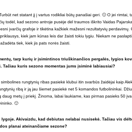
ūt net statant jį į vartus rodikliai būtų panašiai geri. 🙂 O jei rimtai, t
čių todėl, kad sezono antroje pusėje dėl traumos iškrito Vaidas Pajarska
sni įvarčių grafoje ir tikėtina kažkiek mažesni rezultatyvių perdavimų.
priklausys, kiek jam kūnas leis dar žaisti tokiu lygiu. Niekam ne paslapti
žadėta tiek, kiek jis pats norės žaisti.
ntų, tarp kurių ir įsimintinos triuškinančios pergalės, lygios ko
jai. Tačiau kuris sezono momentas jums įsiminė labiausiai?
simbolines rungtynių ribas pasiekė klubui itin svarbūs žaidėjai kaip Alek
ngtynių ribą ir ją jau šiemet pasiekė net 5 komandos futbolininkai. Dži
 daug daug metų į priekį. Žinoma, labai laukiame, kas pirmas pasieks 50 įva
vininko. 🙂
 lygoje. Akivaizdu, kad debiutas nelabai nusisekė. Tačiau vis dėlt
dos planai ateinančiame sezone?