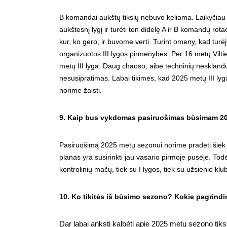
B komandai aukštų tikslų nebuvo keliama. Laikyčiau š
aukštesnį lygį ir turėti ten didelę A ir B komandų r
kur, ko gero, ir buvome verti. Turint omeny, kad turė
organizuotos III lygos pirmenybės. Per 16 metų Vilt
metų III lyga. Daug chaoso, aibė techninių nesklan
nesusipratimas. Labai tikimės, kad 2025 metų III lyg
norime žaisti.
9. Kaip bus vykdomas pasiruošimas būsimam 2
Pasiruošimą 2025 metų sezonui norime pradėti šiek
planas yra susirinkti jau vasario pirmoje pusėje. Tod
kontrolinių mačų, tiek su I lygos, tiek su užsienio klu
10. Ko tikitės iš būsimo sezono? Kokie pagrindini
Dar labai anksti kalbėti apie 2025 metų sezono tikslu