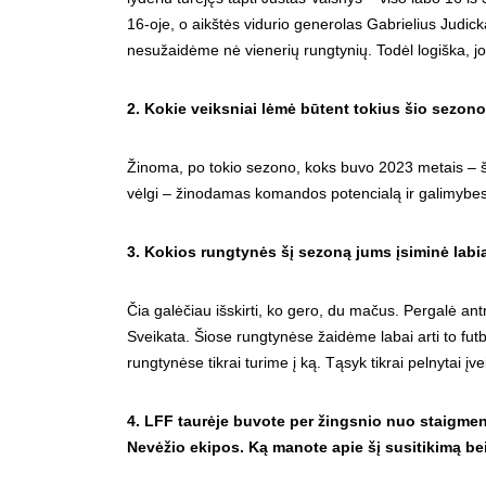
16-oje, o aikštės vidurio generolas Gabrielius Judic
nesužaidėme nė vienerių rungtynių. Todėl logiška, jog
2. Kokie veiksniai lėmė būtent tokius šio sezon
Žinoma, po tokio sezono, koks buvo 2023 metais – š
vėlgi – žinodamas komandos potencialą ir galimybes
3. Kokios rungtynės šį sezoną jums įsiminė labi
Čia galėčiau išskirti, ko gero, du mačus. Pergalė an
Sveikata. Šiose rungtynėse žaidėme labai arti to futbol
rungtynėse tikrai turime į ką. Tąsyk tikrai pelnytai 
4. LFF taurėje buvote per žingsnio nuo staigmen
Nevėžio ekipos. Ką manote apie šį susitikimą b