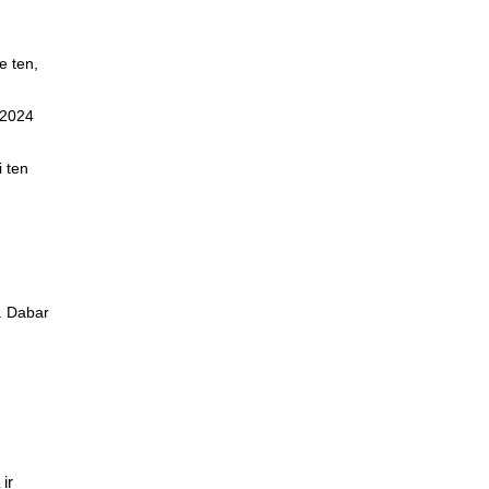
e ten,
 2024
i ten
. Dabar
FUTBOLO KLUBAS VILTIS
ir