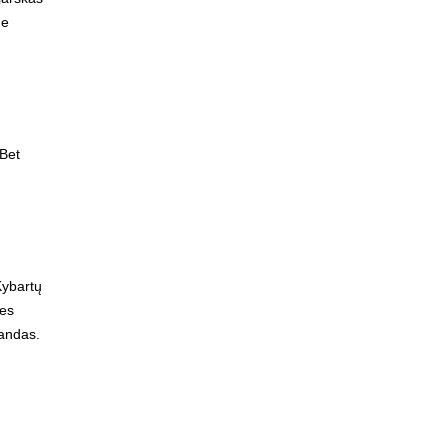
ne
 Bet
Kybartų
ies
mandas.