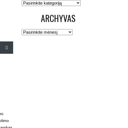
Kategorijos
ARCHYVAS
Archyvas
mi.
olimo
jarskas