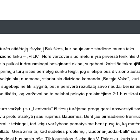
“ turės atidėtąją išvyką į Bukiškes, kur naujajame stadione mums teks
ziono laikų – „PILK“. Nors varžovai šiuo metu ir yra priversti tenkintis 0
 puikiai ir drausmingai besiginanti ekipa, sugebanti žaisti šaltakraujišk
 pirmųjų turų išties pernelyg sunku teigti, jog ši ekipa bus diviziono auts
pžvalgininkų nuomone, stipriausia diviziono komanda „Baltąja Voke“, kuri
ugebėjo ne tik išlyginti, bet ir persverti rezultatą savo naudai bei išneš
ime tikėtis, jog varžovai po to nelabai pelnyto pralaimėjimo 2:1 bus tikra
uro varžybų su „Lentvariu“ iš tiesų turėjome progą gerai apsvarstyti sa
iviu protu atsakyti į sau rūpimus klausimus. Bent jau pirmadienio treniru
gerai ir teisingai, tad jeigu varžybose pamatysime bent pusę to, ką mat
zultato. Gera žinia ta, kad sudėties problemų „raudonai-juodai-balti“ šia
 žaidėjai bus pasiruošę. Tik klaustukas išlieka ties V. Pajarsku, kuris jau