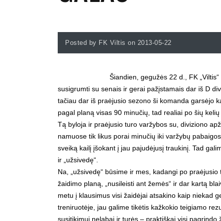
Posted by FK Viltis on 2013-05-22
Šiandien, gegužės 22 d., FK „Viltis
susigrumti su senais ir gerai pažįstamais dar iš D divi
tačiau dar iš praėjusio sezono ši komanda garsėjo kaip
pagal planą visas 90 minučių, tad realiai po šių kelių
Tą byloja ir praėjusio turo varžybos su, diviziono a
namuose tik likus porai minučių iki varžybų pabaigos s
sveiką kailį įšokant į jau pajudėjusį traukinį. Tad gal
ir „užsivedę“.
Na, „užsivedę“ būsime ir mes, kadangi po praėjusio t
žaidimo planą, „nusileisti ant žemės“ ir dar kartą bla
metu į klausimus visi žaidėjai atsakino kaip niekad 
treniruotėje, jau galime tikėtis kažkokio teigiamo re
susitikimui nelabai ir turės – praktiškai visi pagrindo