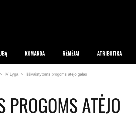
LUBĄ
KOMANDA
RĖMĖJAI
ATRIBUTIKA
>
IV Lyga
>
Iššvaistytoms progoms atėjo galas
S PROGOMS ATĖJO