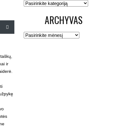
Kategorijos
ARCHYVAS
Archyvas
 taškų,
ai ir
aiderė.
ti
i užpykę
vo
otės
ėme
m