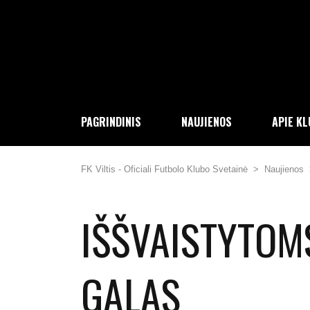
PAGRINDINIS
NAUJIENOS
APIE K
FK Viltis - Oficiali Futbolo Klubo Svetainė
>
Naujienos
IŠŠVAISTYTOM
GALAS