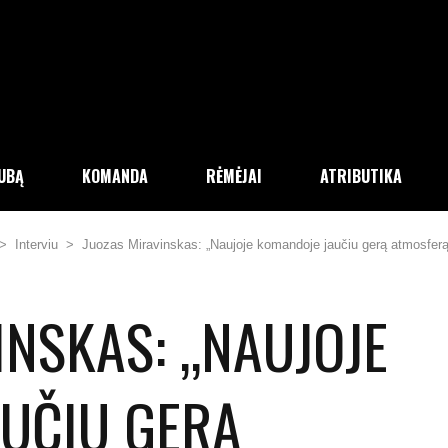
LUBĄ
KOMANDA
RĖMĖJAI
ATRIBUTIKA
>
Interviu
>
Juozas Miravinskas: „Naujoje komandoje jaučiu gerą atmosferą
INSKAS: „NAUJOJE
UČIU GERĄ