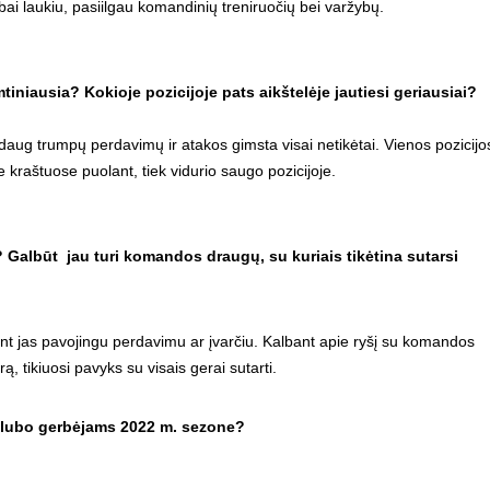
bai laukiu, pasiilgau komandinių treniruočių bei varžybų.
tiniausia? Kokioje pozicijoje pats aikštelėje jautiesi geriausiai?
daug trumpų perdavimų ir atakos gimsta visai netikėtai. Vienos pozicijo
e kraštuose puolant, tiek vidurio saugo pozicijoje.
Galbūt jau turi komandos draugų, su kuriais tikėtina sutarsi
ant jas pavojingu perdavimu ar įvarčiu. Kalbant apie ryšį su komandos
, tikiuosi pavyks su visais gerai sutarti.
APIE KLUBĄ
r klubo gerbėjams 2022 m. sezone?
2008 metų pradžioje, Vilniaus Žirmūnų mikrorajone,
tyliai ir paslapčia galima buvo išgirsti gandų apie bene