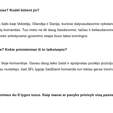
usias? Kodėl būtent jis?
 šalis kaip Vokietija, Olandija ir Danija, kuriose dalyvaudavome vyksta
unių komandas. Tuo metu ne tik daug žaisdavome, tačiau ir keliaudavom
ionės ankstyvame gyvenimo etape buvo labai turiningos.
? Kokie prisiminimai iš to laikotarpio?
 šioje komandoje. Gavau daug laiko žaisti ir apsipratau puolėjo pozicijo
au nustebęs, kad SFL lygoje žaidžianti komanda turi tokias geras treniru
i pirmus du II lygos turus. Kaip manai ar pavyks prisivyti visą pasi