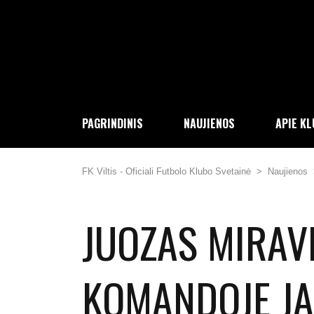
PAGRINDINIS
NAUJIENOS
APIE K
FK Viltis - Oficiali Futbolo Klubo Svetainė
>
Naujienos
JUOZAS MIRAV
KOMANDOJE JA