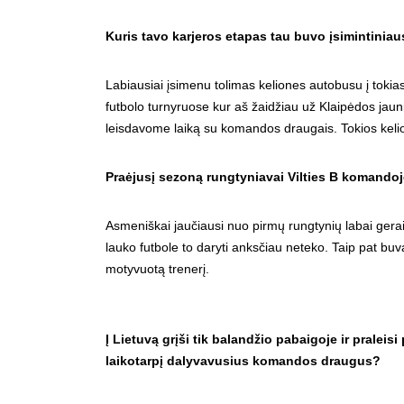
Kuris tavo karjeros etapas tau buvo įsimintinia
Labiausiai įsimenu tolimas keliones autobusu į tokias
futbolo turnyruose kur aš žaidžiau už Klaipėdos ja
leisdavome laiką su komandos draugais. Tokios kel
Praėjusį sezoną rungtyniavai Vilties B komandoje
Asmeniškai jaučiausi nuo pirmų rungtynių labai gerai
lauko futbole to daryti anksčiau neteko. Taip pat buv
motyvuotą trenerį.
Į Lietuvą grįši tik balandžio pabaigoje ir praleis
laikotarpį dalyvavusius komandos draugus?