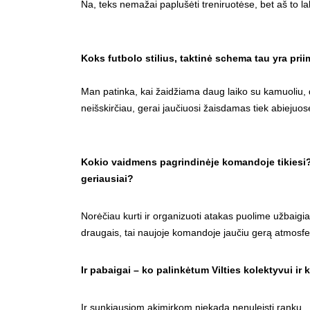
Na, teks nemažai paplušėti treniruotėse, bet aš to la
Koks futbolo stilius, taktinė schema tau yra priim
Man patinka, kai žaidžiama daug laiko su kamuoliu, 
neišskirčiau, gerai jaučiuosi žaisdamas tiek abiejuos
Kokio vaidmens pagrindinėje komandoje tikiesi? 
geriausiai?
Norėčiau kurti ir organizuoti atakas puolime užbaigi
draugais, tai naujoje komandoje jaučiu gerą atmosferą
Ir pabaigai – ko palinkėtum Vilties kolektyvui i
Ir sunkiausiom akimirkom niekada nenuleisti rankų