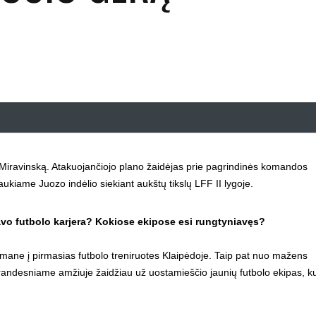
 Miravinską. Atakuojančiojo plano žaidėjas prie pagrindinės komandos
ukiame Juozo indėlio siekiant aukštų tikslų LFF II lygoje.
tavo futbolo karjera? Kokiose ekipose esi rungtyniavęs?
mane į pirmasias futbolo treniruotes Klaipėdoje. Taip pat nuo mažens
Brandesniame amžiuje žaidžiau už uostamieščio jaunių futbolo ekipas, k