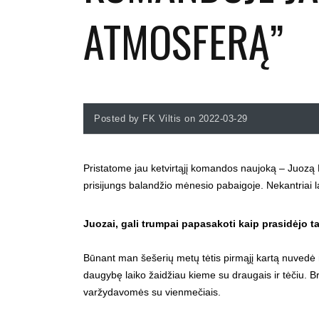
ATMOSFERĄ”
Posted by FK Viltis on 2022-03-29
Pristatome jau ketvirtąjį komandos naujoką – Juozą
prisijungs balandžio mėnesio pabaigoje. Nekantriai la
Juozai, gali trumpai papasakoti kaip prasidėjo 
Būnant man šešerių metų tėtis pirmąjį kartą nuvedė 
daugybę laiko žaidžiau kieme su draugais ir tėčiu. 
varžydavomės su vienmečiais.