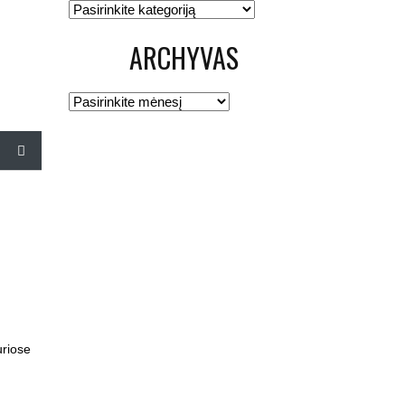
Kategorijos
ARCHYVAS
Archyvas
uriose