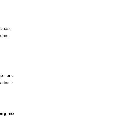
nčiuose
e bei
je nors
otes ir
rengimo