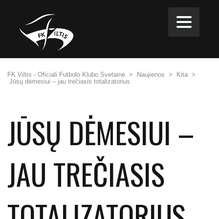
FK Viltis - Oficiali Futbolo Klubo Svetainė
>
Naujienos
>
Kita
>
Jūsų dėmesiui – jau trečiasis totalizatorius
JŪSŲ DĖMESIUI –
JAU TREČIASIS
TOTALIZATORIUS