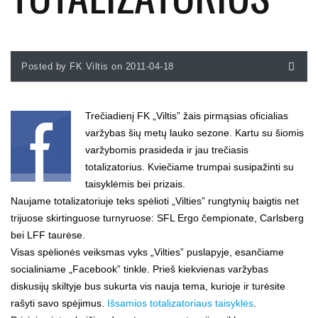
Posted by FK Viltis on 2011-04-18
Trečiadienį FK „Viltis” žais pirmąsias oficialias
varžybas šių metų lauko sezone. Kartu su šiomis
varžybomis prasideda ir jau trečiasis
totalizatorius. Kviečiame trumpai susipažinti su
taisyklėmis bei prizais.
Naujame totalizatoriuje teks spėlioti „Vilties” rungtynių baigtis net
trijuose skirtinguose turnyruose: SFL Ergo čempionate, Carlsberg
bei LFF taurėse.
Visas spėlionės veiksmas vyks „Vilties” puslapyje, esančiame
socialiniame „Facebook” tinkle. Prieš kiekvienas varžybas
diskusijų skiltyje bus sukurta vis nauja tema, kurioje ir turėsite
rašyti savo spėjimus.
Išsamios totalizatoriaus taisyklės
.