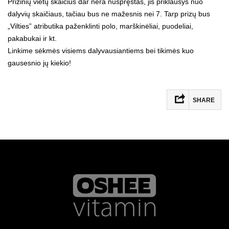
Prizinių vietų skaičius dar nėra nuspręstas, jis priklausys nuo
dalyvių skaičiaus, tačiau bus ne mažesnis nei 7. Tarp prizų bus
„Vilties” atributika paženklinti polo, marškinėliai, puodeliai,
pakabukai ir kt.
Linkime sėkmės visiems dalyvausiantiems bei tikimės kuo
gausesnio jų kiekio!
SHARE