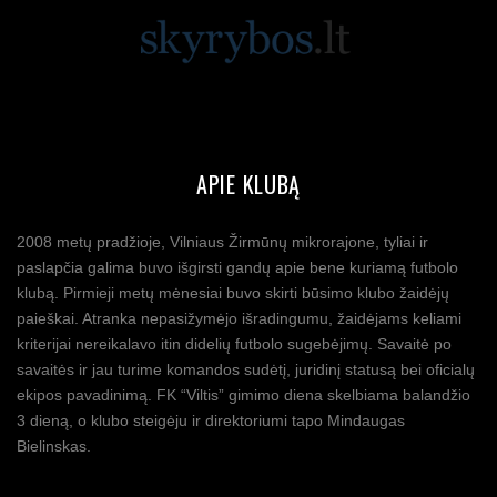
APIE KLUBĄ
2008 metų pradžioje, Vilniaus Žirmūnų mikrorajone, tyliai ir
paslapčia galima buvo išgirsti gandų apie bene kuriamą futbolo
klubą. Pirmieji metų mėnesiai buvo skirti būsimo klubo žaidėjų
paieškai. Atranka nepasižymėjo išradingumu, žaidėjams keliami
kriterijai nereikalavo itin didelių futbolo sugebėjimų. Savaitė po
savaitės ir jau turime komandos sudėtį, juridinį statusą bei oficialų
ekipos pavadinimą. FK “Viltis” gimimo diena skelbiama balandžio
3 dieną, o klubo steigėju ir direktoriumi tapo Mindaugas
Bielinskas.