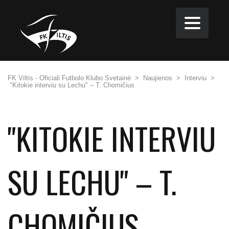
FK Viltis - Oficiali Futbolo Klubo Svetainė
>
Naujienos
>
Interviu
>
"Kitokie interviu su Lechu" – T. Chomičius
"KITOKIE INTERVIU
SU LECHU" – T.
CHOMIČIUS