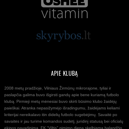
APIE KLUBĄ
2008 metų pradžioje, Vilniaus Žirmūnų mikrorajone, tyliai ir
paslapčia galima buvo išgirsti gandų apie bene kuriamą futbolo
klubą. Pirmieji metų mėnesiai buvo skirti būsimo klubo žaidėjų
paieškai. Atranka nepasižymėjo išradingumu, žaidėjams keliami
kriterijai nereikalavo itin didelių futbolo sugebėjimų. Savaitė po
savaitės ir jau turime komandos sudėtį, juridinį statusą bei oficialų
ekipos pavadinimą. FK “Viltis” gimimo diena skelbiama balandžio