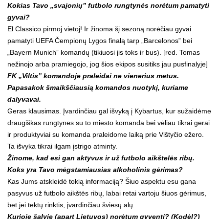
Kokias Tavo „svajonių” futbolo rungtynės norėtum pamatyti
gyvai?
El Classico pirmoj vietoj! Ir žinoma šį sezoną norėčiau gyvai
pamatyti UEFA Čempionų Lygos finalą tarp „Barcelonos” bei
„Bayern Munich” komandų (tikiuosi jis toks ir bus). [red. Tomas
nežinojo arba pramiegojo, jog šios ekipos susitiks jau pusfinalyje]
FK „Viltis” komandoje praleidai ne vienerius metus.
Papasakok šmaikščiausią komandos nuotykį, kuriame
dalyvavai.
Geras klausimas. Įvardinčiau gal išvyką į Kybartus, kur sužaidėme
draugiškas rungtynes su to miesto komanda bei vėliau tikrai gerai
ir produktyviai su komanda praleidome laiką prie Vištyčio ežero.
Ta išvyka tikrai ilgam įstrigo atminty.
Žinome, kad esi gan aktyvus ir už futbolo aikštelės ribų.
Koks yra Tavo mėgstamiausias alkoholinis gėrimas?
Kas Jums atskleidė tokią informaciją? Šiuo aspektu esu gana
pasyvus už futbolo aikštės ribų, labai retai vartoju šiuos gėrimus,
bet jei tektų rinktis, įvardinčiau šviesų alų.
Kurioje šalyje (apart Lietuvos) norėtum gyventi? (Kodėl?)