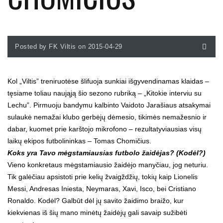
Posted by FK Viltis on 2015-04-29
Kol „Viltis” treniruotėse šlifuoja sunkiai išgyvendinamas klaidas –
tęsiame toliau naująją šio sezono rubriką – „Kitokie interviu su
Lechu”. Pirmuoju bandymu kalbinto Vaidoto Jarašiaus atsakymai
sulaukė nemažai klubo gerbėjų dėmesio, tikimės nemažesnio ir
dabar, kuomet prie karštojo mikrofono – rezultatyviausias visų
laikų ekipos futbolininkas – Tomas Chomičius.
Koks yra Tavo mėgstamiausias futbolo žaidėjas? (Kodėl?)
Vieno konkretaus mėgstamiausio žaidėjo manyčiau, jog neturiu.
Tik galėčiau apsistoti prie kelių žvaigždžių, tokių kaip Lionelis
Messi, Andresas Iniesta, Neymaras, Xavi, Isco, bei Cristiano
Ronaldo. Kodėl? Galbūt dėl jų savito žaidimo braižo, kur
kiekvienas iš šių mano minėtų žaidėjų gali savaip sužibėti