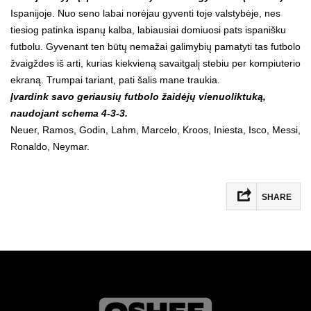
Ispanijoje. Nuo seno labai norėjau gyventi toje valstybėje, nes
tiesiog patinka ispanų kalba, labiausiai domiuosi pats ispanišku
futbolu. Gyvenant ten būtų nemažai galimybių pamatyti tas futbolo
žvaigždes iš arti, kurias kiekvieną savaitgalį stebiu per kompiuterio
ekraną. Trumpai tariant, pati šalis mane traukia.
Įvardink savo geriausių futbolo žaidėjų vienuoliktuką,
naudojant schema 4-3-3.
Neuer, Ramos, Godin, Lahm, Marcelo, Kroos, Iniesta, Isco, Messi,
Ronaldo, Neymar.
SHARE