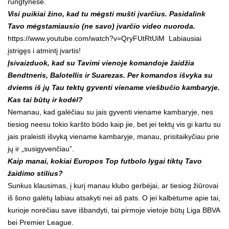
rungtynėse.
Visi puikiai žino, kad tu mėgsti mušti įvarčius. Pasidalink
Tavo mėgstamiausio (ne savo) įvarčio video nuoroda.
https://www.youtube.com/watch?v=QryFUtRtUiM Labiausiai
įstrigęs i atmintį įvartis!
Įsivaizduok, kad su Tavimi vienoje komandoje žaidžia
Bendtneris, Balotellis ir Suarezas. Per komandos išvyka su
dviems iš jų Tau tektų gyventi viename viešbučio kambaryje.
Kas tai būtų ir kodėl?
Nemanau, kad galėčiau su jais gyventi viename kambaryje, nes
tiesiog neesu tokio karšto būdo kaip jie, bet jei tektų vis gi kartu su
jais praleisti išvyką viename kambaryje, manau, prisitaikyčiau prie
jų ir „susigyvenčiau”.
Kaip manai, kokiai Europos Top futbolo lygai tiktų Tavo
žaidimo stilius?
Sunkus klausimas, į kurį manau klubo gerbėjai, ar tiesiog žiūrovai
iš šono galėtų labiau atsakyti nei aš pats. O jei kalbėtume apie tai,
kurioje norėčiau save išbandyti, tai pirmoje vietoje būtų Liga BBVA
bei Premier League.