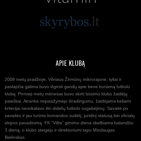
APIE KLUBĄ
2008 metų pradžioje, Vilniaus Žirmūnų mikrorajone, tyliai ir
paslapčia galima buvo išgirsti gandų apie bene kuriamą futbolo
klubą. Pirmieji metų mėnesiai buvo skirti būsimo klubo žaidėjų
paieškai. Atranka nepasižymėjo išradingumu, žaidėjams keliami
kriterijai nereikalavo itin didelių futbolo sugebėjimų. Savaitė po
savaitės ir jau turime komandos sudėtį, juridinį statusą bei oficialų
ekipos pavadinimą. FK “Viltis” gimimo diena skelbiama balandžio
3 dieną, o klubo steigėju ir direktoriumi tapo Mindaugas
Bielinskas.