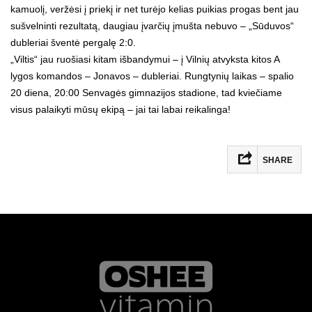
kamuolį, veržėsi į priekį ir net turėjo kelias puikias progas bent jau
sušvelninti rezultatą, daugiau įvarčių įmušta nebuvo – „Sūduvos“
dubleriai šventė pergalę 2:0.
„Viltis“ jau ruošiasi kitam išbandymui – į Vilnių atvyksta kitos A
lygos komandos – Jonavos – dubleriai. Rungtynių laikas – spalio
20 diena, 20:00 Senvagės gimnazijos stadione, tad kviečiame
visus palaikyti mūsų ekipą – jai tai labai reikalinga!
SHARE