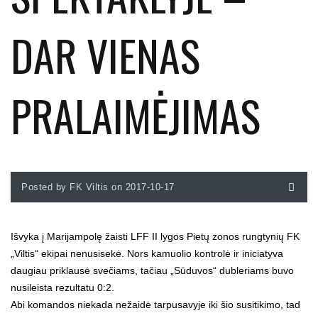
DAR VIENAS
PRALAIMĖJIMAS
Posted by FK Viltis on 2017-10-17
Išvyka į Marijampolę žaisti LFF II lygos Pietų zonos rungtynių FK
„Viltis“ ekipai nenusisekė. Nors kamuolio kontrolė ir iniciatyva
daugiau priklausė svečiams, tačiau „Sūduvos“ dubleriams buvo
nusileista rezultatu 0:2.
Abi komandos niekada nežaidė tarpusavyje iki šio susitikimo, tad