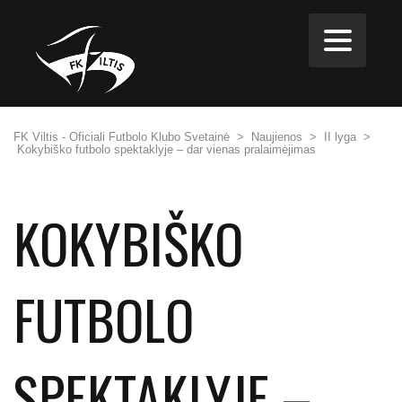
FK Viltis - Oficiali Futbolo Klubo Svetainė
>
Naujienos
>
II lyga
>
Kokybiško futbolo spektaklyje – dar vienas pralaimėjimas
KOKYBIŠKO
FUTBOLO
SPEKTAKLYJE –