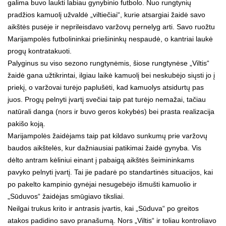
galima buvo laukti labiau gynybinio futbolo. Nuo rungtynių
pradžios kamuolį užvaldė „viltiečiai“, kurie atsargiai žaidė savo
aikštės pusėje ir neprileisdavo varžovų pernelyg arti. Savo ruožtu
Marijampolės futbolininkai priešininkų nespaudė, o kantriai laukė
progų kontratakuoti.
Palyginus su viso sezono rungtynėmis, šiose rungtynėse „Viltis“
žaidė gana užtikrintai, ilgiau laikė kamuolį bei neskubėjo siųsti jo į
priekį, o varžovai turėjo paplušėti, kad kamuolys atsidurtų pas
juos. Progų pelnyti įvartį svečiai taip pat turėjo nemažai, tačiau
natūrali danga (nors ir buvo geros kokybės) bei prasta realizacija
pakišo koją.
Marijampolės žaidėjams taip pat kildavo sunkumų prie varžovų
baudos aikštelės, kur dažniausiai patikimai žaidė gynyba. Vis
dėlto antram kėliniui einant į pabaigą aikštės šeimininkams
pavyko pelnyti įvartį. Tai jie padarė po standartinės situacijos, kai
po pakelto kampinio gynėjai nesugebėjo išmušti kamuolio ir
„Sūduvos“ žaidėjas smūgiavo tiksliai.
Neilgai trukus krito ir antrasis įvartis, kai „Sūduva“ po greitos
atakos padidino savo pranašumą. Nors „Viltis“ ir toliau kontroliavo