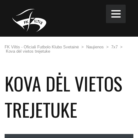
FK Viltis - Oficiali Futbolo Klubo Svetainė
>
Naujienos
>
7x7
>
Kova dėl vietos trejetuke
KOVA DĖL VIETOS
TREJETUKE