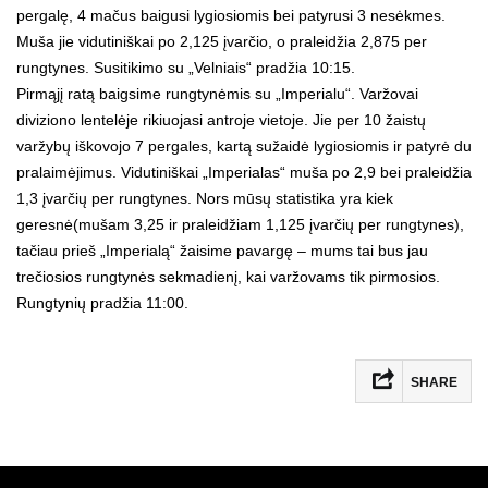
pergalę, 4 mačus baigusi lygiosiomis bei patyrusi 3 nesėkmes.
Muša jie vidutiniškai po 2,125 įvarčio, o praleidžia 2,875 per
rungtynes. Susitikimo su „Velniais“ pradžia 10:15.
Pirmąjį ratą baigsime rungtynėmis su „Imperialu“. Varžovai
diviziono lentelėje rikiuojasi antroje vietoje. Jie per 10 žaistų
varžybų iškovojo 7 pergales, kartą sužaidė lygiosiomis ir patyrė du
pralaimėjimus. Vidutiniškai „Imperialas“ muša po 2,9 bei praleidžia
1,3 įvarčių per rungtynes. Nors mūsų statistika yra kiek
geresnė(mušam 3,25 ir praleidžiam 1,125 įvarčių per rungtynes),
tačiau prieš „Imperialą“ žaisime pavargę – mums tai bus jau
trečiosios rungtynės sekmadienį, kai varžovams tik pirmosios.
Rungtynių pradžia 11:00.
SHARE