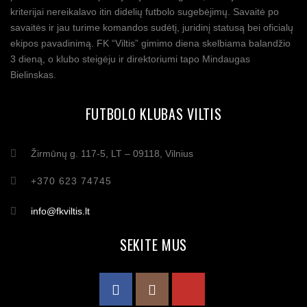
kriterijai nereikalavo itin didelių futbolo sugebėjimų. Savaitė po
savaitės ir jau turime komandos sudėtį, juridinį statusą bei oficialų
ekipos pavadinimą. FK “Viltis” gimimo diena skelbiama balandžio
3 dieną, o klubo steigėju ir direktoriumi tapo Mindaugas
Bielinskas.
FUTBOLO KLUBAS VILTIS
Žirmūnų g. 117-5, LT – 09118, Vilnius
+370 623 74745
info@fkviltis.lt
SEKITE MUS