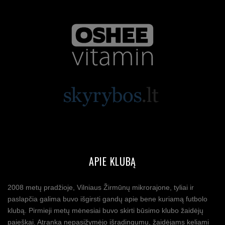
APIE KLUBĄ
2008 metų pradžioje, Vilniaus Žirmūnų mikrorajone, tyliai ir
paslapčia galima buvo išgirsti gandų apie bene kuriamą futbolo
klubą. Pirmieji metų mėnesiai buvo skirti būsimo klubo žaidėjų
paieškai. Atranka nepasižymėjo išradingumu, žaidėjams keliami