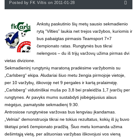
Posted by FK Viltis on 2011-01-28
Ankstų paskutinio šių metų sausio sekmadienio
rytą “Vilties” laukia net trejos varžybos, kuriomis ir
bus pabaigtas pirmasis Teamsport 7×7
čempionato ratas. Rungtynės bus tikrai
nelengvos – du iš trijų varžovų užima pirmas dvi
vietas divizione.
Sekmadieninį rungtynių maratoną pradėsime varžybomis su
„Carlsberg“ ekipa. Aludariai šiuo metu žengia pirmojoje vietoje,
per 10 varžybų, iškovoję net 9 pergales ir kartą pralaimėję.
„Carlsberg“ vidutiniškai muša po 3,8 bei praleidžia 1,7 įvarčių per
rungtynes. Ar pavyks mums sustabdyti įsibėgėjusius alaus
mėgėjus, pamatysite sekmadienį 9:30.
Antrosiose rungtynėse varžovas bus lengviau įkandamas.
„Velniai“ demonstruoja tikrai ne tokius rezultatus, kokių iš jų buvo
tikėtąsi prieš čempionato pradžią. Šiuo metu komanda užima
dešimtąją vietą, per aštuonias varžybas iškovojusi vos vieną