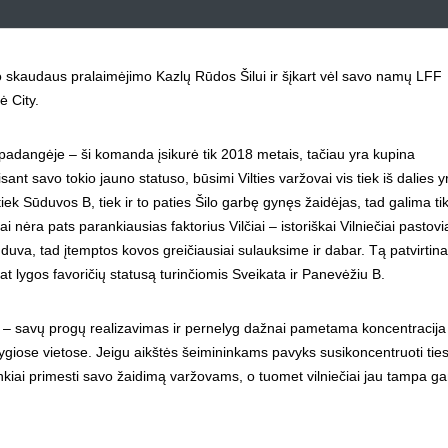
i po skaudaus pralaimėjimo Kazlų Rūdos Šilui ir šįkart vėl savo namų LFF
ė City.
o padangėje – ši komanda įsikurė tik 2018 metais, tačiau yra kupina
sant savo tokio jauno statuso, būsimi Vilties varžovai vis tiek iš dalies y
ek Sūduvos B, tiek ir to paties Šilo garbę gynęs žaidėjas, tad galima tik
 nėra pats parankiausias faktorius Vilčiai – istoriškai Vilniečiai pastovi
duva, tad įtemptos kovos greičiausiai sulauksime ir dabar. Tą patvirtina 
pat lygos favoričių statusą turinčiomis Sveikata ir Panevėžiu B.
APIE KLUBĄ
u – savų progų realizavimas ir pernelyg dažnai pametama koncentracija
giose vietose. Jeigu aikštės šeimininkams pavyks susikoncentruoti ties
2008 metų pradžioje, Vilniaus Žirmūnų mikrorajone,
kiai primesti savo žaidimą varžovams, o tuomet vilniečiai jau tampa ga
tyliai ir paslapčia galima buvo išgirsti gandų apie bene
kuriamą futbolo klubą. Pirmieji metų mėnesiai buvo
skirti būsimo klubo žaidėjų paieškai. Atranka