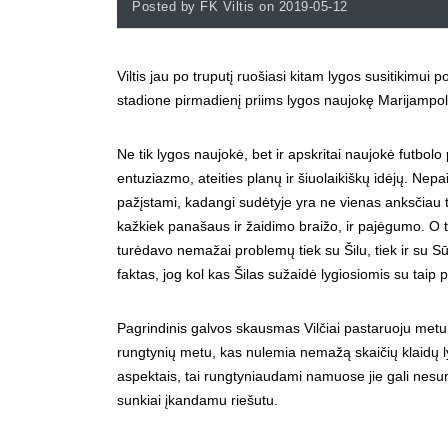
Posted by FK Viltis on 2019-05-12
Viltis jau po truputį ruošiasi kitam lygos susitikimu
stadione pirmadienį priims lygos naujokę Marijampol
Ne tik lygos naujokė, bet ir apskritai naujokė futbol
entuziazmo, ateities planų ir šiuolaikiškų idėjų. Nepai
pažįstami, kadangi sudėtyje yra ne vienas anksčiau ti
kažkiek panašaus ir žaidimo braižo, ir pajėgumo. O tai
turėdavo nemažai problemų tiek su Šilu, tiek ir su Sū
faktas, jog kol kas Šilas sužaidė lygiosiomis su taip 
Pagrindinis galvos skausmas Vilčiai pastaruoju met
rungtynių metu, kas nulemia nemažą skaičių klaidų ly
aspektais, tai rungtyniaudami namuose jie gali nesun
sunkiai įkandamu riešutu.