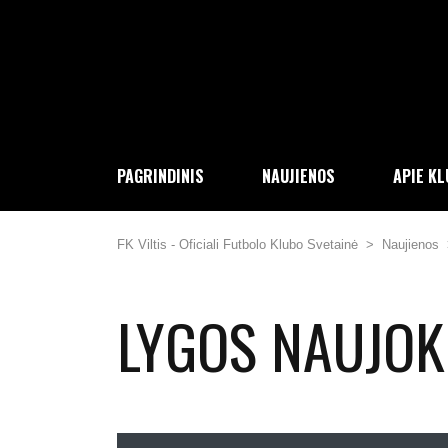
PAGRINDINIS
NAUJIENOS
APIE K
FK Viltis - Oficiali Futbolo Klubo Svetainė
>
Naujienos
LYGOS NAUJO