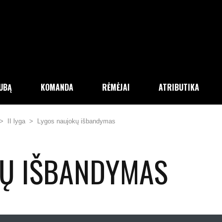
LUBĄ
KOMANDA
RĖMĖJAI
ATRIBUTIKA
>
II lyga
>
Lygos naujokų išbandymas
KŲ IŠBANDYMAS