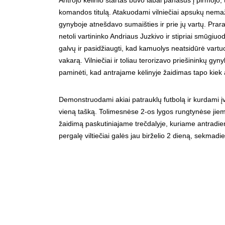
Antrojo kėlinio startas buvo labai panašus į pirmojo, 
komandos titulą. Atakuodami vilniečiai apsukų nemaži
gynyboje atnešdavo sumaišties ir prie jų vartų. Prar
netoli vartininko Andriaus Juzkivo ir stipriai smūgiuoda
galvų ir pasidžiaugti, kad kamuolys neatsidūrė vartuos
vakarą. Vilniečiai ir toliau terorizavo priešininkų gy
paminėti, kad antrajame kėlinyje žaidimas tapo kiek a
Demonstruodami akiai patrauklų futbolą ir kurdami įvar
vieną tašką. Tolimesnėse 2-os lygos rungtynėse jiem
žaidimą paskutiniajame trečdalyje, kuriame antradieni
pergalę viltiečiai galės jau birželio 2 dieną, sekmadie