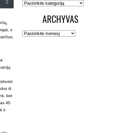
Kategorijos
ARCHYVAS
rčių,
ngai, o
Archyvas
varčius,
dė
uacijų
vykusio
dos iš
nk, bet
ias 45
i ir