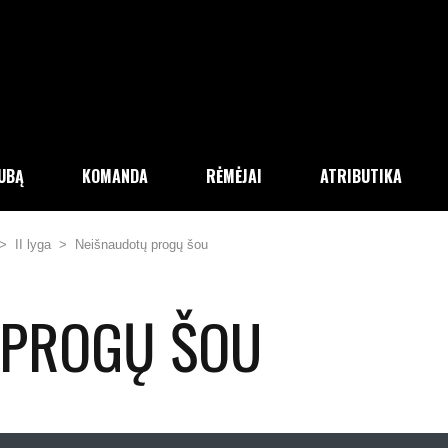
LUBĄ
KOMANDA
RĖMĖJAI
ATRIBUTIKA
>
II lyga
>
Neišnaudotų progų šou
 PROGŲ ŠOU