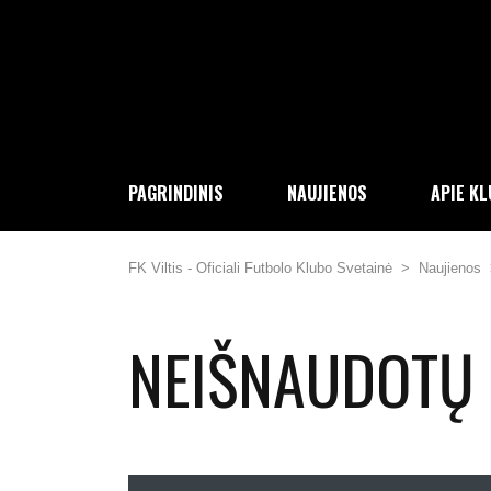
PAGRINDINIS
NAUJIENOS
APIE K
FK Viltis - Oficiali Futbolo Klubo Svetainė
>
Naujienos
NEIŠNAUDOTŲ