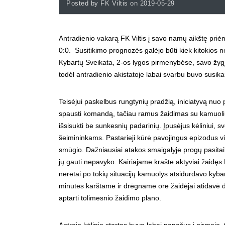
Posted by FK Viltis on 2019-05-29
Antradienio vakarą FK Viltis į savo namų aikštę pri
0:0. Susitikimo prognozės galėjo būti kiek kitokios ne
Kybartų Sveikata, 2-os lygos pirmenybėse, savo žygį t
todėl antradienio akistatoje labai svarbu buvo susikaup
Teisėjui paskelbus rungtynių pradžią, iniciatyvą nuo p
spausti komandą, tačiau ramus žaidimas su kamuoliu i
išsisukti be sunkesnių padarinių. Įpusėjus kėliniui, s
šeimininkams. Pastarieji kūrė pavojingus epizodus vie
smūgio. Dažniausiai atakos smaigalyje progų pasitai
jų gauti nepavyko. Kairiajame krašte aktyviai žaidęs
neretai po tokių situacijų kamuolys atsidurdavo kybart
minutes karštame ir drėgname ore žaidėjai atidavė dau
aptarti tolimesnio žaidimo plano.