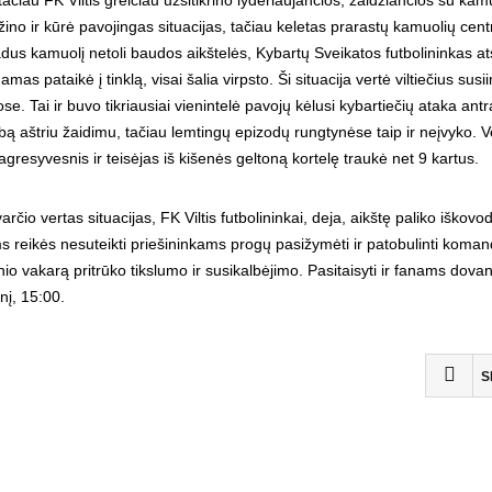
tačiau FK Viltis greičiau užsitikrino lyderiaujančios, žaidžiančios su kam
no ir kūrė pavojingas situacijas, tačiau keletas prarastų kamuolių cent
adus kamuolį netoli baudos aikštelės, Kybartų Sveikatos futbolininkas at
mas pataikė į tinklą, visai šalia virpsto. Ši situacija vertė viltiečius susi
e. Tai ir buvo tikriausiai vienintelė pavojų kėlusi kybartiečių ataka ant
nybą aštriu žaidimu, tačiau lemtingų epizodų rungtynėse taip ir neįvyko. V
gresyvesnis ir teisėjas iš kišenės geltoną kortelę traukė net 9 kartus.
APIE KLUBĄ
čio vertas situacijas, FK Viltis futbolininkai, deja, aikštę paliko iškovod
s reikės nesuteikti priešininkams progų pasižymėti ir patobulinti koma
2008 metų pradžioje, Vilniaus Žirmūnų mikrorajone,
o vakarą pritrūko tikslumo ir susikalbėjimo. Pasitaisyti ir fanams dovan
tyliai ir paslapčia galima buvo išgirsti gandų apie bene
nį, 15:00.
kuriamą futbolo klubą. Pirmieji metų mėnesiai buvo
skirti būsimo klubo žaidėjų paieškai. Atranka
nepasižymėjo išradingumu, žaidėjams keliami kriterijai
S
nereikalavo itin didelių futbolo sugebėjimų. Savaitė po
savaitės ir jau turime komandos sudėtį, juridinį statusą
bei oficialų ekipos pavadinimą. FK “Viltis” gimimo diena
skelbiama balandžio 3 dieną, o klubo steigėju ir