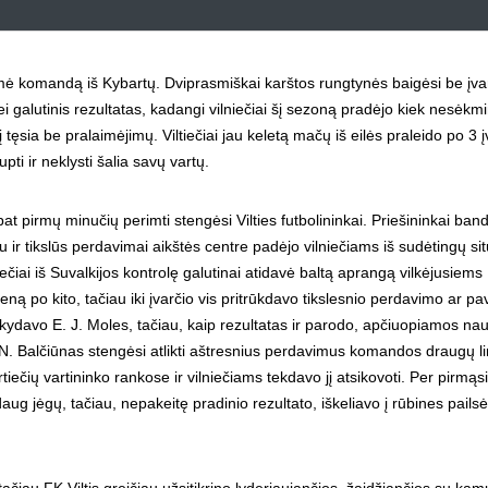
ėmė komandą iš Kybartų. Dviprasmiškai karštos rungtynės baigėsi be įva
i galutinis rezultatas, kadangi vilniečiai šį sezoną pradėjo kiek nesėkmi
ęsia be pralaimėjimų. Viltiečiai jau keletą mačų iš eilės praleido po 3 į
ti ir neklysti šalia savų vartų.
at pirmų minučių perimti stengėsi Vilties futbolininkai. Priešininkai ban
r tikslūs perdavimai aikštės centre padėjo vilniečiams iš sudėtingų sit
večiai iš Suvalkijos kontrolę galutinai atidavė baltą aprangą vilkėjusiems
ną po kito, tačiau iki įvarčio vis pritrūkdavo tikslesnio perdavimo ar pa
kydavo E. J. Moles, tačiau, kaip rezultatas ir parodo, apčiuopiamos nau
 N. Balčiūnas stengėsi atlikti aštresnius perdavimus komandos draugų li
iečių vartininko rankose ir vilniečiams tekdavo jį atsikovoti. Per pirmąs
g jėgų, tačiau, nepakeitę pradinio rezultato, iškeliavo į rūbines pailsėt