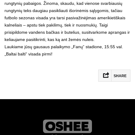
rungtynių pabaigos. Žinoma, skaudu, kad vienose svarbiausių
rungtynių teks daugiau pasikliauti išorinėmis sąlygomis, tačiau
futbolo sezonas visada yra tarsi pasivažinėjimas amerikietiškais
kalneliais – apstu tiek pakilimų, tiek ir nuosmukių. Taigi
prisipildome vandens bačkas ir butelius, susitvarkome aprangas ir
keliaujame pasitikrinti, kas ką ant žemės nuleis.
Laukiame jūsų gausaus palaikymo „Fanų“ stadione, 15:55 val.
„Baltai balti“ visada pirmi!
SHARE