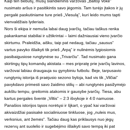
Kaip ten bebūtų, mūsų šiandieninis varžovas „Baltoji Vokė“
nusimato aršus ir pasitikintis savo jėgomis. Tam turėjo įtakos ir jų
pergalė paskutiniame ture prieš „Viesulą“, kuri leido mums tapti
vienvaldžiais lyderiais.
Nors ši ekipa ir nemuša labai daug įvarčių, tačiau taškus renka
pakankamai stabiliai ir užtikrintai – laimi dažniausiai vieno įvarčio
skirtumu. Praleidžia, aišku, taip pat nedaug, tačiau „sausus“
vartus pavyko išlaikyti tik prieš „Arpą“ ir nulinėmis lygiosiomis
pasibaigusiose rungtynėse su „Trivarčiu“. Tad nusimato gana
skirtingų tipų komandų akistata – mes pripratę prie įvarčių lavinos,
varžovai labiau draugauja su gynybiniu futbolu. Beje, tarpusavio
rungtynių istorija iš praėjusio sezono byloja, kad vis tik „Vilčiai“
pavykdavo primesti savo žaidimo stilių – abi rungtynės pasižymėjo
aukštu tempu, greitomis atakomis ir gausybe įvarčių. Tiesa, abu
kartus pergales šventė „Viltis“ – 2:3 išvykoje ir 4:0 namuose.
Panašios istorijos tąsos norėtųsi ir šįkart, o ypač kai varžovai
akivaizdžiai pasisakė socialiniuose tinkluose, jog „nuleis mus,
verksnius, ant žemės“. Tačiau daug kas priklausys nuo jėgų
rezervų ant suolelio ir sugebėjimo išlaikyti savo tempą iki pat