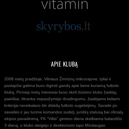
APIE KLUBĄ
2008 metų pradžioje, Vilniaus Žirmūnų mikrorajone, tyliai ir
paslapčia galima buvo išgirsti gandų apie bene kuriamą futbolo
klubą. Pirmieji metų mėnesiai buvo skirti būsimo klubo žaidėjų
paieškai. Atranka nepasižymėjo išradingumu, žaidėjams keliami
kriterijai nereikalavo itin didelių futbolo sugebėjimų. Savaitė po
savaitės ir jau turime komandos sudėtį, juridinį statusą bei oficialų
ekipos pavadinimą. FK “Viltis” gimimo diena skelbiama balandžio
3 dieną, o klubo steigėju ir direktoriumi tapo Mindaugas