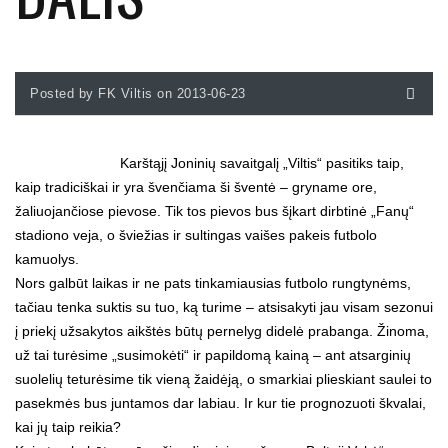
Posted by FK Viltis on 2013-06-23
Karštąjį Joninių savaitgalį „Viltis“ pasitiks taip,
kaip tradiciškai ir yra švenčiama ši šventė – gryname ore,
žaliuojančiose pievose. Tik tos pievos bus šįkart dirbtinė „Fanų“
stadiono veja, o šviežias ir sultingas vaišes pakeis futbolo
kamuolys.
Nors galbūt laikas ir ne pats tinkamiausias futbolo rungtynėms,
tačiau tenka suktis su tuo, ką turime – atsisakyti jau visam sezonui
į priekį užsakytos aikštės būtų pernelyg didelė prabanga. Žinoma,
už tai turėsime „susimokėti“ ir papildomą kainą – ant atsarginių
suolelių teturėsime tik vieną žaidėją, o smarkiai plieskiant saulei to
pasekmės bus juntamos dar labiau. Ir kur tie prognozuoti škvalai,
kai jų taip reikia?