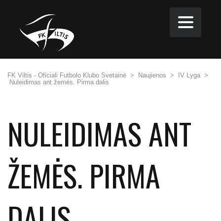
FK Viltis - Oficiali Futbolo Klubo Svetainė
>
Naujienos
>
IV Lyga
>
Nuleidimas ant žemės. Pirma dalis
NULEIDIMAS ANT
ŽEMĖS. PIRMA
DALIS