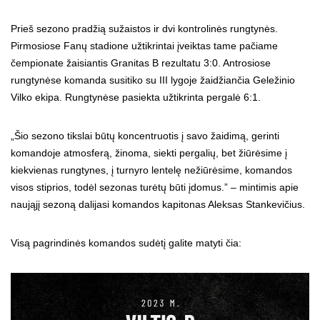
Prieš sezono pradžią sužaistos ir dvi kontrolinės rungtynės.
Pirmosiose Fanų stadione užtikrintai įveiktas tame pačiame
čempionate žaisiantis Granitas B rezultatu 3:0. Antrosiose
rungtynėse komanda susitiko su III lygoje žaidžiančia Geležinio
Vilko ekipa. Rungtynėse pasiekta užtikrinta pergalė 6:1.
„Šio sezono tikslai būtų koncentruotis į savo žaidimą, gerinti
komandoje atmosferą, žinoma, siekti pergalių, bet žiūrėsime į
kiekvienas rungtynes, į turnyro lentelę nežiūrėsime, komandos
visos stiprios, todėl sezonas turėtų būti įdomus.” – mintimis apie
naująjį sezoną dalijasi komandos kapitonas Aleksas Stankevičius.
Visą pagrindinės komandos sudėtį galite matyti čia: