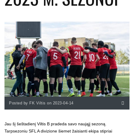
Posted by FK Viltis on 2023-04-14
Jau šį šeštadienį Viltis B pradeda savo naująjį sezoną.
Tarpsezoniu SFL A divizione šiemet žaisianti ekipa stipriai