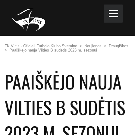
FK Viltis - Oficiali Futbolo Klubo Svetainė
>
Naujienos
>
Draugiškos
>
Paaiškėjo nauja Vilties B sudėtis 2023 m. sezonui
PAAIŠKĖJO NAUJA
VILTIES B SUDĖTIS
2023 M. SEZONUI