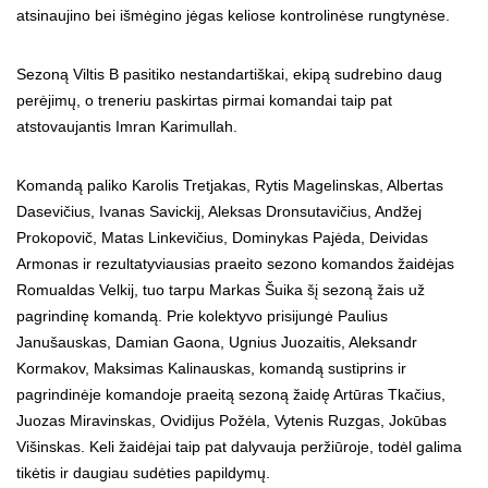
atsinaujino bei išmėgino jėgas keliose kontrolinėse rungtynėse.
Sezoną Viltis B pasitiko nestandartiškai, ekipą sudrebino daug
perėjimų, o treneriu paskirtas pirmai komandai taip pat
atstovaujantis Imran Karimullah.
Komandą paliko Karolis Tretjakas, Rytis Magelinskas, Albertas
Dasevičius, Ivanas Savickij, Aleksas Dronsutavičius, Andžej
Prokopovič, Matas Linkevičius, Dominykas Pajėda, Deividas
Armonas ir rezultatyviausias praeito sezono komandos žaidėjas
Romualdas Velkij, tuo tarpu Markas Šuika šį sezoną žais už
pagrindinę komandą. Prie kolektyvo prisijungė Paulius
Janušauskas, Damian Gaona, Ugnius Juozaitis, Aleksandr
Kormakov, Maksimas Kalinauskas, komandą sustiprins ir
pagrindinėje komandoje praeitą sezoną žaidę Artūras Tkačius,
Juozas Miravinskas, Ovidijus Požėla, Vytenis Ruzgas, Jokūbas
Višinskas. Keli žaidėjai taip pat dalyvauja peržiūroje, todėl galima
tikėtis ir daugiau sudėties papildymų.