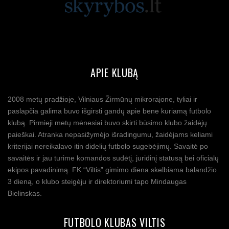
APIE KLUBĄ
2008 metų pradžioje, Vilniaus Žirmūnų mikrorajone, tyliai ir
paslapčia galima buvo išgirsti gandų apie bene kuriamą futbolo
klubą. Pirmieji metų mėnesiai buvo skirti būsimo klubo žaidėjų
paieškai. Atranka nepasižymėjo išradingumu, žaidėjams keliami
kriterijai nereikalavo itin didelių futbolo sugebėjimų. Savaitė po
savaitės ir jau turime komandos sudėtį, juridinį statusą bei oficialų
ekipos pavadinimą. FK “Viltis” gimimo diena skelbiama balandžio
3 dieną, o klubo steigėju ir direktoriumi tapo Mindaugas
Bielinskas.
FUTBOLO KLUBAS VILTIS