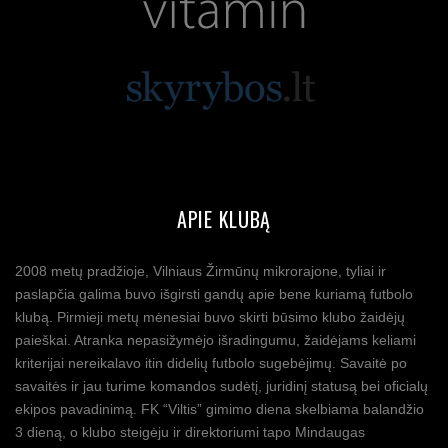
APIE KLUBĄ
2008 metų pradžioje, Vilniaus Žirmūnų mikrorajone, tyliai ir
paslapčia galima buvo išgirsti gandų apie bene kuriamą futbolo
klubą. Pirmieji metų mėnesiai buvo skirti būsimo klubo žaidėjų
paieškai. Atranka nepasižymėjo išradingumu, žaidėjams keliami
kriterijai nereikalavo itin didelių futbolo sugebėjimų. Savaitė po
savaitės ir jau turime komandos sudėtį, juridinį statusą bei oficialų
ekipos pavadinimą. FK “Viltis” gimimo diena skelbiama balandžio
3 dieną, o klubo steigėju ir direktoriumi tapo Mindaugas