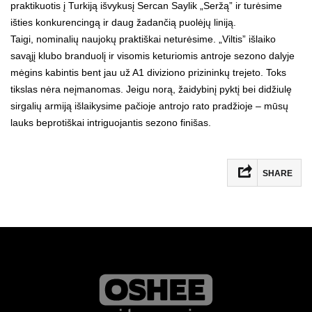
praktikuotis į Turkiją išvykusį Sercan Saylik „Seržą” ir turėsime
išties konkurencingą ir daug žadančią puolėjų liniją.
Taigi, nominalių naujokų praktiškai neturėsime. „Viltis” išlaiko
savąjį klubo branduolį ir visomis keturiomis antroje sezono dalyje
mėgins kabintis bent jau už A1 diviziono prizininkų trejeto. Toks
tikslas nėra neįmanomas. Jeigu norą, žaidybinį pyktį bei didžiulę
sirgalių armiją išlaikysime pačioje antrojo rato pradžioje – mūsų
lauks beprotiškai intriguojantis sezono finišas.
SHARE