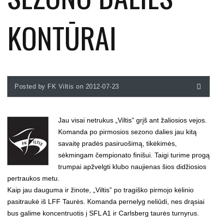
KONTŪRAI
Posted by FK Viltis on 2012-07-23
Jau visai netrukus „Viltis” grįš ant žaliosios vejos.
Komanda po pirmosios sezono dalies jau kitą
savaitę pradės pasiruošimą, tikėkimės,
sėkmingam čempionato finišui. Taigi turime progą
trumpai apžvelgti klubo naujienas šios didžiosios
pertraukos metu.
Kaip jau dauguma ir žinote, „Viltis” po tragiško pirmojo kėlinio
pasitraukė iš LFF Taurės. Komanda pernelyg neliūdi, nes drąsiai
bus galime koncentruotis į SFL A1 ir Carlsberg taurės turnyrus.