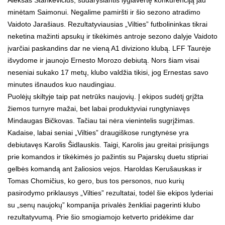
minėtam Saimonui. Negalime pamiršti ir šio sezono atradimo
Vaidoto Jarašiaus. Rezultatyviausias „Vilties” futbolininkas tikrai
neketina mažinti apsukų ir tikėkimės antroje sezono dalyje Vaidoto
įvarčiai paskandins dar ne vieną A1 diviziono klubą. LFF Taurėje
išvydome ir jaunojo Ernesto Morozo debiutą. Nors šiam visai
neseniai sukako 17 metų, klubo valdžia tikisi, jog Ernestas savo
minutes išnaudos kuo naudingiau.
Puolėjų skiltyje taip pat netrūks naujovių. Į ekipos sudėtį grįžta
žiemos turnyre mažai, bet labai produktyviai rungtyniavęs
Mindaugas Bičkovas. Tačiau tai nėra vienintelis sugrįžimas.
Kadaise, labai seniai „Vilties” draugiškose rungtynėse yra
debiutavęs Karolis Šidlauskis. Taigi, Karolis jau greitai prisijungs
prie komandos ir tikėkimės jo pažintis su Pajarskų duetu stipriai
gelbės komandą ant žaliosios vejos. Haroldas Kerušauskas ir
Tomas Chomičius, ko gero, bus tos personos, nuo kurių
pasirodymo priklausys „Vilties” rezultatai, todėl šie ekipos lyderiai
su „senų naujokų” kompanija privalės ženkliai pagerinti klubo
rezultatyvumą. Prie šio smogiamojo ketverto pridėkime dar