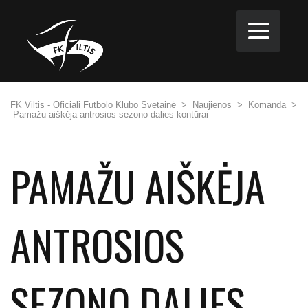
FK Viltis - Oficiali Futbolo Klubo Svetainė
>
Naujienos
>
Komanda
>
Pamažu aiškėja antrosios sezono dalies kontūrai
PAMAŽU AIŠKĖJA
ANTROSIOS
SEZONO DALIES