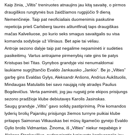
Kaip žinia, „Viltis” treniruotes atnaujins jau kitą savaitę, o pirmos
draugiškos rungtynės bus žaidžiamos rugpjūčio 9 dieną
Nemenčinėje. Taip pat neoficialiais duomenimis paskutine
repeticija prieš Carlsberg taurės aštuntfinalį taps draugiškas
mačas Kalveliuose, po kurio seks smagus savaitgalis su visa
komanda sodyboje už Vilniaus. Bet apie tai vėliau.
Antroje sezono dalyje taip pat negalime nepaminėti ir sudėties
pasikeitimų. Vartus antrajame pirmenybių rate gins tie patys
Kristupas bei Titas. Gynybos grandyje visi nenumaldomai
laukiame sugrįžtančio Evaldo Jankausko „Jankio”. Be jo „Vilties”
garbę gins Evaldas Gylys, Aleksandr Anšons, Andrius Aukštuolis,
Mindaugas Matulaitis bei savo naująją rolę atradęs Paulius
Bogdevičius. Verta paminėti, jog jau rugsėjį prie ekipos prisijungs
sezono pradžioje klube debiutavęs Karolis Jasinskas.
Saugų grandyje „Viltis” gavo solidų pastiprinimą. Prie komandos
lyderių brolių Pajarskų prisijungs žiemos turnyre puikiai klube
pritapęs Saimonas Vitkauskas bei mūsų ilgamečio gynėjo Evaldo
Gylio brolis Vidmantas. Žinoma, iš „Vilties” niekur nepabėgs ir
Aleksas Stankevičius, sudarysiantis lygiavertę konkurenciją jau