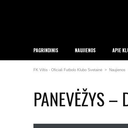
PAGRINDINIS
NAUJIENOS
APIE K
FK Viltis - Oficiali Futbolo Klubo Svetainė
>
Naujienos
PANEVĖŽYS – D