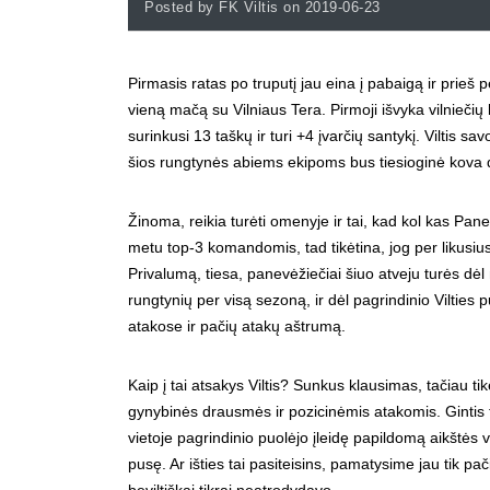
Posted by FK Viltis on 2019-06-23
Pirmasis ratas po truputį jau eina į pabaigą ir prieš 
vieną mačą su Vilniaus Tera. Pirmoji išvyka vilniečių
surinkusi 13 taškų ir turi +4 įvarčių santykį. Viltis sa
šios rungtynės abiems ekipoms bus tiesioginė kova dė
Žinoma, reikia turėti omenyje ir tai, kad kol kas Pa
metu top-3 komandomis, tad tikėtina, jog per likusiu
Privalumą, tiesa, panevėžiečiai šiuo atveju turės dėl 
rungtynių per visą sezoną, ir dėl pagrindinio Vilties
atakose ir pačių atakų aštrumą.
Kaip į tai atsakys Viltis? Sunkus klausimas, tačiau t
gynybinės drausmės ir pozicinėmis atakomis. Gintis 
vietoje pagrindinio puolėjo įleidę papildomą aikštės v
pusę. Ar išties tai pasiteisins, pamatysime jau tik pač