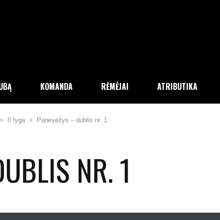
LUBĄ
KOMANDA
RĖMĖJAI
ATRIBUTIKA
>
II lyga
>
Panevėžys – dublis nr. 1
UBLIS NR. 1