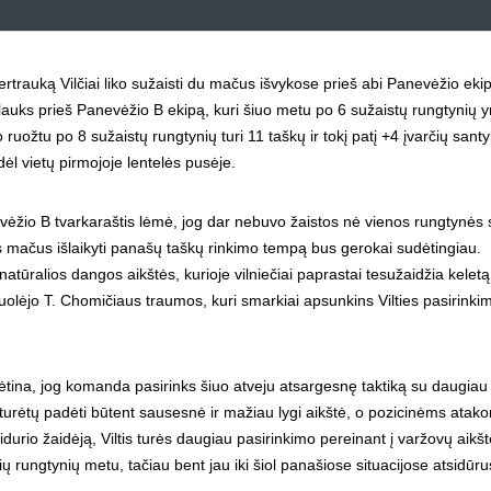
pertrauką Vilčiai liko sužaisti du mačus išvykose prieš abi Panevėžio ekip
 lauks prieš Panevėžio B ekipą, kuri šiuo metu po 6 sužaistų rungtynių y
vo ruožtu po 8 sužaistų rungtynių turi 11 taškų ir tokį patį +4 įvarčių santy
l vietų pirmojoje lentelės pusėje.
nevėžio B tvarkaraštis lėmė, jog dar nebuvo žaistos nė vienos rungtynės 
s mačus išlaikyti panašų taškų rinkimo tempą bus gerokai sudėtingiau.
natūralios dangos aikštės, kurioje vilniečiai paprastai tesužaidžia keletą
 puolėjo T. Chomičiaus traumos, kuri smarkiai apsunkins Vilties pasirinki
ikėtina, jog komanda pasirinks šiuo atveju atsargesnę taktiką su daugiau
APIE KLUBĄ
turėtų padėti būtent sausesnė ir mažiau lygi aikštė, o pozicinėms atak
idurio žaidėją, Viltis turės daugiau pasirinkimo pereinant į varžovų aikš
2008 metų pradžioje, Vilniaus Žirmūnų mikrorajone,
ių rungtynių metu, tačiau bent jau iki šiol panašiose situacijose atsidūrusi
tyliai ir paslapčia galima buvo išgirsti gandų apie bene