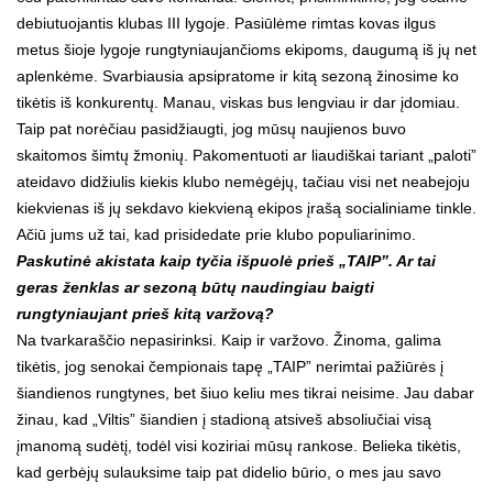
debiutuojantis klubas III lygoje. Pasiūlėme rimtas kovas ilgus
metus šioje lygoje rungtyniaujančioms ekipoms, daugumą iš jų net
aplenkėme. Svarbiausia apsipratome ir kitą sezoną žinosime ko
tikėtis iš konkurentų. Manau, viskas bus lengviau ir dar įdomiau.
Taip pat norėčiau pasidžiaugti, jog mūsų naujienos buvo
skaitomos šimtų žmonių. Pakomentuoti ar liaudiškai tariant „paloti”
ateidavo didžiulis kiekis klubo nemėgėjų, tačiau visi net neabejoju
kiekvienas iš jų sekdavo kiekvieną ekipos įrašą socialiniame tinkle.
Ačiū jums už tai, kad prisidedate prie klubo populiarinimo.
Paskutinė akistata kaip tyčia išpuolė prieš „TAIP”. Ar tai
geras ženklas ar sezoną būtų naudingiau baigti
rungtyniaujant prieš kitą varžovą?
Na tvarkaraščio nepasirinksi. Kaip ir varžovo. Žinoma, galima
tikėtis, jog senokai čempionais tapę „TAIP” nerimtai pažiūrės į
šiandienos rungtynes, bet šiuo keliu mes tikrai neisime. Jau dabar
žinau, kad „Viltis” šiandien į stadioną atsiveš absoliučiai visą
įmanomą sudėtį, todėl visi koziriai mūsų rankose. Belieka tikėtis,
kad gerbėjų sulauksime taip pat didelio būrio, o mes jau savo