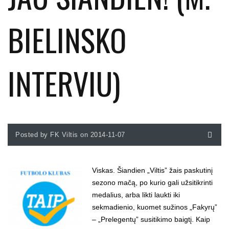
BIELINSKO
INTERVIU)
Posted by FK Viltis on 2014-11-07
Viskas. Šiandien „Viltis” žais paskutinį
sezono mačą, po kurio gali užsitikrinti
medalius, arba likti laukti iki
sekmadienio, kuomet sužinos „Fakyrų”
– „Prelegentų” susitikimo baigtį. Kaip