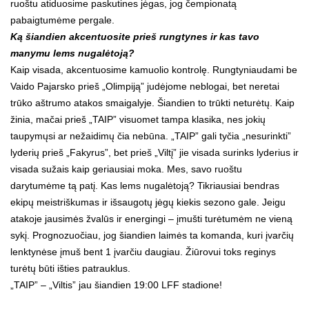
ruoštu atiduosime paskutines jėgas, jog čempionatą
pabaigtumėme pergale.
Ką šiandien akcentuosite prieš rungtynes ir kas tavo
manymu lems nugalėtoją?
Kaip visada, akcentuosime kamuolio kontrolę. Rungtyniaudami be
Vaido Pajarsko prieš „Olimpiją” judėjome neblogai, bet neretai
trūko aštrumo atakos smaigalyje. Šiandien to trūkti neturėtų. Kaip
žinia, mačai prieš „TAIP” visuomet tampa klasika, nes jokių
taupymųsi ar nežaidimų čia nebūna. „TAIP” gali tyčia „nesurinkti”
lyderių prieš „Fakyrus”, bet prieš „Viltį” jie visada surinks lyderius ir
visada sužais kaip geriausiai moka. Mes, savo ruoštu
darytumėme tą patį. Kas lems nugalėtoją? Tikriausiai bendras
ekipų meistriškumas ir išsaugotų jėgų kiekis sezono gale. Jeigu
atakoje jausimės žvalūs ir energingi – įmušti turėtumėm ne vieną
sykį. Prognozuočiau, jog šiandien laimės ta komanda, kuri įvarčių
lenktynėse įmuš bent 1 įvarčiu daugiau. Žiūrovui toks reginys
turėtų būti išties patrauklus.
„TAIP” – „Viltis” jau šiandien 19:00 LFF stadione!