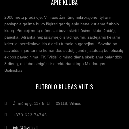
APIE KLUBĄ
2008 metų pradžioje, Vilniaus Žirmūnų mikrorajone, tyliai ir
paslapčia galima buvo išgirsti gandų apie bene kuriamą futbolo
klubą. Pirmieji metų mėnesiai buvo skirti būsimo klubo žaidėjų
paieškai. Atranka nepasižymėjo išradingumu, žaidėjams keliami
kriterijai nereikalavo itin didelių futbolo sugebėjimų. Savaitė po
savaitės ir jau turime komandos sudėtį, juridinį statusą bei oficialų
ekipos pavadinimą. FK “Viltis” gimimo diena skelbiama balandžio
3 dieną, o klubo steigėju ir direktoriumi tapo Mindaugas
Bielinskas.
FUTBOLO KLUBAS VILTIS
Žirmūnų g. 117-5, LT – 09118, Vilnius
+370 623 74745
info@fkviltis.lt