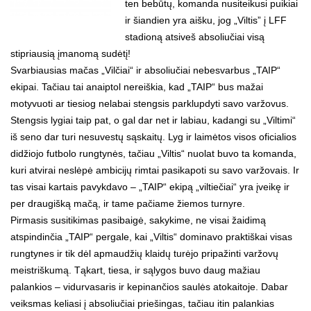
ten bebūtų, komanda nusiteikusi puikiai
ir šiandien yra aišku, jog „Viltis” į LFF
stadioną atsiveš absoliučiai visą
stipriausią įmanomą sudėtį!
Svarbiausias mačas „Vilčiai“ ir absoliučiai nebesvarbus „TAIP“
ekipai. Tačiau tai anaiptol nereiškia, kad „TAIP“ bus mažai
motyvuoti ar tiesiog nelabai stengsis parklupdyti savo varžovus.
Stengsis lygiai taip pat, o gal dar net ir labiau, kadangi su „Viltimi“
iš seno dar turi nesuvestų sąskaitų. Lyg ir laimėtos visos oficialios
didžiojo futbolo rungtynės, tačiau „Viltis“ nuolat buvo ta komanda,
kuri atvirai neslėpė ambicijų rimtai pasikapoti su savo varžovais. Ir
tas visai kartais pavykdavo – „TAIP“ ekipą „viltiečiai“ yra įveikę ir
per draugišką mačą, ir tame pačiame žiemos turnyre.
Pirmasis susitikimas pasibaigė, sakykime, ne visai žaidimą
atspindinčia „TAIP“ pergale, kai „Viltis“ dominavo praktiškai visas
rungtynes ir tik dėl apmaudžių klaidų turėjo pripažinti varžovų
meistriškumą. Tąkart, tiesa, ir sąlygos buvo daug mažiau
palankios – vidurvasaris ir kepinančios saulės atokaitoje. Dabar
veiksmas keliasi į absoliučiai priešingas, tačiau itin palankias