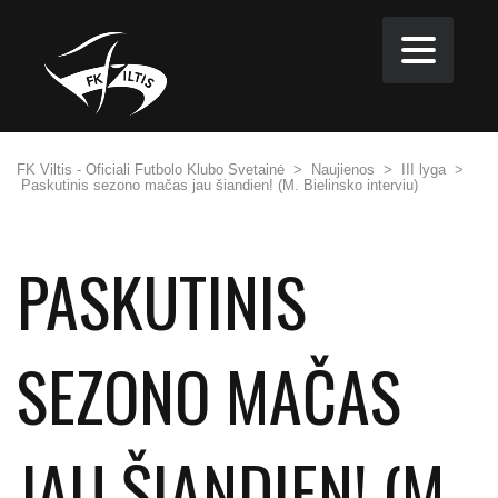
FK Viltis - Oficiali Futbolo Klubo Svetainė
>
Naujienos
>
III lyga
>
Paskutinis sezono mačas jau šiandien! (M. Bielinsko interviu)
PASKUTINIS
SEZONO MAČAS
JAU ŠIANDIEN! (M.