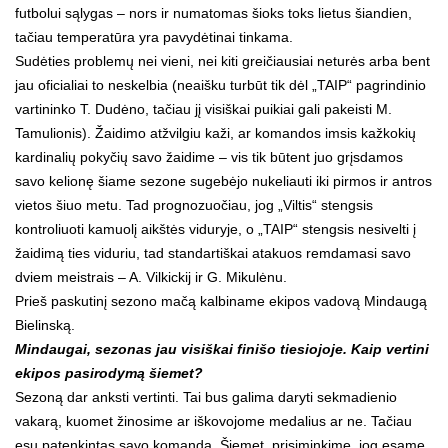
futbolui sąlygas – nors ir numatomas šioks toks lietus šiandien,
tačiau temperatūra yra pavydėtinai tinkama.
Sudėties problemų nei vieni, nei kiti greičiausiai neturės arba bent
jau oficialiai to neskelbia (neaišku turbūt tik dėl „TAIP“ pagrindinio
vartininko T. Dudėno, tačiau jį visiškai puikiai gali pakeisti M.
Tamulionis). Žaidimo atžvilgiu kaži, ar komandos imsis kažkokių
kardinalių pokyčių savo žaidime – vis tik būtent juo grįsdamos
savo kelionę šiame sezone sugebėjo nukeliauti iki pirmos ir antros
vietos šiuo metu. Tad prognozuočiau, jog „Viltis“ stengsis
kontroliuoti kamuolį aikštės viduryje, o „TAIP“ stengsis nesivelti į
žaidimą ties viduriu, tad standartiškai atakuos remdamasi savo
dviem meistrais – A. Vilkickij ir G. Mikulėnu.
Prieš paskutinį sezono mačą kalbiname ekipos vadovą Mindaugą
Bielinską.
Mindaugai, sezonas jau visiškai finišo tiesiojoje. Kaip vertini
ekipos pasirodymą šiemet?
Sezoną dar anksti vertinti. Tai bus galima daryti sekmadienio
vakarą, kuomet žinosime ar iškovojome medalius ar ne. Tačiau
esu patenkintas savo komanda. Šiemet, prisiminkime, jog esame