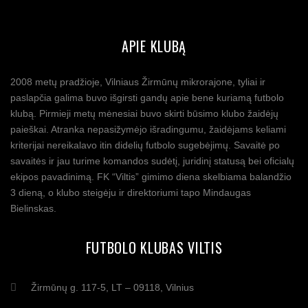
APIE KLUBĄ
2008 metų pradžioje, Vilniaus Žirmūnų mikrorajone, tyliai ir
paslapčia galima buvo išgirsti gandų apie bene kuriamą futbolo
klubą. Pirmieji metų mėnesiai buvo skirti būsimo klubo žaidėjų
paieškai. Atranka nepasižymėjo išradingumu, žaidėjams keliami
kriterijai nereikalavo itin didelių futbolo sugebėjimų. Savaitė po
savaitės ir jau turime komandos sudėtį, juridinį statusą bei oficialų
ekipos pavadinimą. FK “Viltis” gimimo diena skelbiama balandžio
3 dieną, o klubo steigėju ir direktoriumi tapo Mindaugas
Bielinskas.
FUTBOLO KLUBAS VILTIS
Žirmūnų g. 117-5, LT – 09118, Vilnius