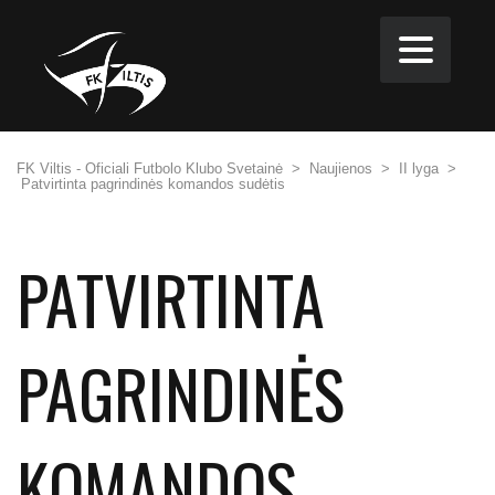
FK Viltis - Oficiali Futbolo Klubo Svetainė
>
Naujienos
>
II lyga
>
Patvirtinta pagrindinės komandos sudėtis
PATVIRTINTA
PAGRINDINĖS
KOMANDOS