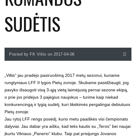
SUDĖTIS
Posted by FK Viltis on 2017-04-06
„Viltis” jau pradėjo pasiruošimą 2017 metų sezonui, kuriame
rungtyniaus LFF II lygos Pietų zonoje. Skubame pasidžiaugti, jog
pavyko išsaugoti visą 3-ąją vietą laimėjusią pernai sezone ekipą,
o prie jos pridėjus 3 pajėgius naujokus – turime kaip niekad
konkurencingą ir lygią sudėtį, kuri tikėkimės pergalingai debiutuos
Pietų zonoje.
Jau rytoj LFF rengs posėdį, kurio metu paaiškės visi čempionato
dalyviai. Jau dabar yra aišku, kad teks kautis su „Teros” bei naujai
įkurtu Vilniaus „Panerio” klubu. Taip pat prisijungs Jovanos