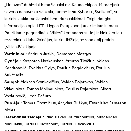
„Lietavos” dubleriai ir mažiausiai dvi Kauno ekipos. Iš praėjusio
sezono nesuvestų sąskaitų turime ir su Kybartų „Sveikata”, su
kuriais laukia mažiausiai bent du susitikimai. Taigi, daugiau
informacijos apie LFF II lygos Pietų zoną jau artimiausiu metu.
Pateikiame pagrindinės „Vilties” komandos sudėtį ir kiek žemiau –
rezervinius klubo žaidėjus, kurie didžiąją sezono dalį praleis
„Vilties-B” ekipoje.
Vartininkai:
Andrius Juzkiv, Domantas Mazgys.
Gynėjai:
Kasparas Naskauskas, Artūras Tkačius, Valdas
Kondratovič, Evaldas Gylys, Paulius Bogdevičius, Paulius
Aukštuolis.
Saugai:
Aleksas Stankevičius, Vaidas Pajarskas, Valdas
Vitkauskas, Tomas Malinauskas, Paulius Pajarskas, Albert
Voskunovič, Lech Pečuro.
Puolėjai:
Tomas Chomičius, Aivydas Ruškys, Estanislao Jameson
Moles.
Rezerviniai žaidėjai:
Vladislavas Ravdanovičius, Mindaugas
Matulaitis, Dariuš Olechnovič, Darius Juškevičius.
Naujokus pristatysime jau netrukus, o sezono pradžia numatoma