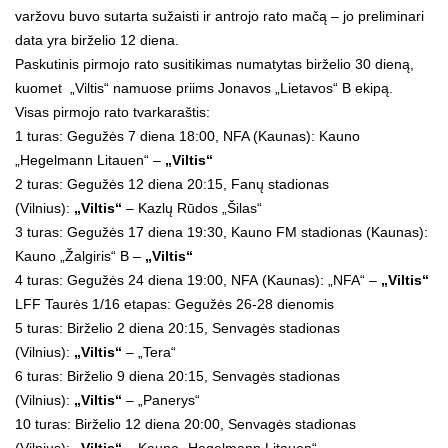
varžovu buvo sutarta sužaisti ir antrojo rato mačą – jo preliminari
data yra birželio 12 diena.
Paskutinis pirmojo rato susitikimas numatytas birželio 30 dieną,
kuomet „Viltis“ namuose priims Jonavos „Lietavos“ B ekipą.
Visas pirmojo rato tvarkaraštis:
1 turas: Gegužės 7 diena 18:00, NFA (Kaunas): Kauno
„Hegelmann Litauen“ –
„Viltis“
2 turas: Gegužės 12 diena 20:15, Fanų stadionas
(Vilnius):
„Viltis“
– Kazlų Rūdos „Šilas“
3 turas: Gegužės 17 diena 19:30, Kauno FM stadionas (Kaunas):
Kauno „Žalgiris“ B –
„Viltis“
4 turas: Gegužės 24 diena 19:00, NFA (Kaunas): „NFA“ –
„Viltis“
LFF Taurės 1/16 etapas: Gegužės 26-28 dienomis
5 turas: Birželio 2 diena 20:15, Senvagės stadionas
(Vilnius):
„Viltis“
– „Tera“
6 turas: Birželio 9 diena 20:15, Senvagės stadionas
(Vilnius):
„Viltis“
– „Panerys“
10 turas: Birželio 12 diena 20:00, Senvagės stadionas
(Vilnius):
„Viltis“
– Kauno „Hegelmann Litauen“