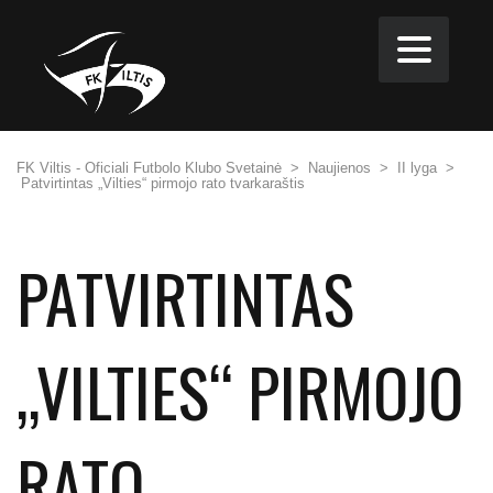
FK Viltis - Oficiali Futbolo Klubo Svetainė
>
Naujienos
>
II lyga
>
Patvirtintas „Vilties“ pirmojo rato tvarkaraštis
PATVIRTINTAS
„VILTIES“ PIRMOJO
RATO