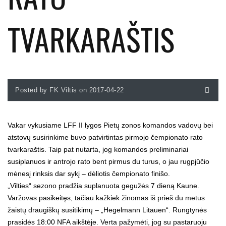
TVARKARAŠTIS
Posted by FK Viltis on 2017-04-22
Vakar vykusiame LFF II lygos Pietų zonos komandos vadovų bei
atstovų susirinkime buvo patvirtintas pirmojo čempionato rato
tvarkaraštis. Taip pat nutarta, jog komandos preliminariai
susiplanuos ir antrojo rato bent pirmus du turus, o jau rugpjūčio
mėnesį rinksis dar sykį – dėliotis čempionato finišo.
„Vilties“ sezono pradžia suplanuota gegužės 7 dieną Kaune.
Varžovas pasikeitęs, tačiau kažkiek žinomas iš prieš du metus
žaistų draugiškų susitikimų – „Hegelmann Litauen“. Rungtynės
prasidės 18:00 NFA aikštėje. Verta pažymėti, jog su pastaruoju