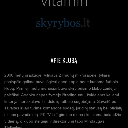
APIE KLUBĄ
2008 metų pradžioje, Vilniaus Žirmūnų mikrorajone, tyliai ir
paslapčia galima buvo išgirsti gandų apie bene kuriamą futbolo
klubą. Pirmieji metų mėnesiai buvo skirti būsimo klubo žaidėjų
paieškai. Atranka nepasižymėjo išradingumu, žaidėjams keliami
kriterijai nereikalavo itin didelių futbolo sugebėjimų. Savaitė po
savaitės ir jau turime komandos sudėtį, juridinį statusą bei oficialų
ekipos pavadinimą. FK “Viltis” gimimo diena skelbiama balandžio
3 dieną, o klubo steigėju ir direktoriumi tapo Mindaugas
Bielinskas.