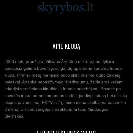
APIE KLUBĄ
2008 metų pradžioje, Vilniaus Žirmūnų mikrorajone, tyliai ir
paslapčia galima buvo išgirsti gandų apie bene kuriamą futbolo
klubą. Pirmieji metų mėnesiai buvo skirti būsimo klubo žaidėjų
paieškai. Atranka nepasižymėjo išradingumu, žaidėjams keliami
kriterijai nereikalavo itin didelių futbolo sugebėjimų. Savaitė po
savaitės ir jau turime komandos sudėtį, juridinį statusą bei oficialų
ekipos pavadinimą. FK “Viltis” gimimo diena skelbiama balandžio
3 dieną, o klubo steigėju ir direktoriumi tapo Mindaugas
Bielinskas.