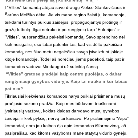
Į “Vilties” komandą atėjau savo draugų Alekso Stankevičiaus ir
Šarūno Meižiko dėka. Jie vis mane ragino žaisti jų komandoje,
teikdami turintys puikius žaidėjus, propaguojantys protingą ir
gražų futbolą. Ilgai netruko ir po rungtynių tarp “Euforijos” ir
“Vilties”, nusprendžiau pakeisti komandą. Savo sprendimo nei
kiek nesigailiu, esu labai patenkintas, kad vis dėlto pakeičiau
komandą, nes šiuo metu negalėčiau savęs įsivaizduot jokioje
kitoje komandoje. Todėl aš norėčiau jiems padėkoti, taip pat ir
komandos vadovui Mindaugui už suteiktą šansą.
“Vilties” gretose pradėjai kaip centro puolėjas, o dabar
rungtyniauji gynybos viduryje. Kaip tai nutiko ir kur labiau
patinka?
Tikriausiai kiekvienas komandos narys puikiai prisimena mūsų
praėjusio sezono pradžią. Kaip mes būdavom triuškinami
įvairiausių varžovų, kokias klaidas darydavo mūsų gynybos
žaidėjai ir kiek pykčių, nervų tai kainavo. Po pralaimėjimo “Arpo”
komandai, nors jau kalbos ėjo apie komandos išformavimą, aš
pasiprašiau, kad kitoms važyboms mane statytų vidurio gynėju.