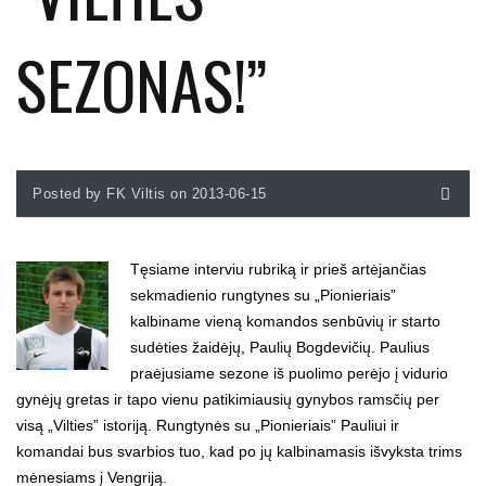
SEZONAS!”
Posted by FK Viltis on 2013-06-15
Tęsiame interviu rubriką ir prieš artėjančias
sekmadienio rungtynes su „Pionieriais”
kalbiname vieną komandos senbūvių ir starto
sudėties žaidėjų, Paulių Bogdevičių. Paulius
praėjusiame sezone iš puolimo perėjo į vidurio
gynėjų gretas ir tapo vienu patikimiausių gynybos ramsčių per
visą „Vilties” istoriją. Rungtynės su „Pionieriais” Pauliui ir
komandai bus svarbios tuo, kad po jų kalbinamasis išvyksta trims
mėnesiams į Vengriją.