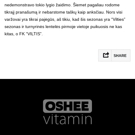
nedemonstravo tokio lygio žaidimo. Šiemet pagaliau rodome
tikrajį pranašumą ir nebarstome taškų kaip anksčiau. Nors visi
varžovai yra tikrai pajėgūs, aš tikiu, kad šis sezonas yra “Vilties”
sezonas ir turnyrinės lentelės pirmoje vietoje puikuosis ne kas
kitas, o FK “VILTIS”.
SHARE