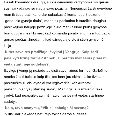
Pasak komandos draugų, su kiekvienomis varžybomis vis geriau
susitvarkydavau su nauja savo pozicija. Neneigsiu, žaisti gynyboje
man iš tiesų patinka, o dar sulaukus iš komandos 8 sezono
“geriausio gynėjo titulo”, mane tik paskatina ir suteikia daugiau
pasitikėjimo naujoje pozicijoje. Šiuo metu turime puikų gynybos
branduolį ir mes tikimės, kad komanda pasitiki mumis ir tuo pačiu
geriau jaučiasi žinodami, kad užnugaryje stovi stipri gynybinė
linija.
Kitos savaitės pradžioje išvyksti į Vengriją. Kaip žadi
palaikyti fizinę formą? Ar nebijai per tris mėnesius prarasti
vietą startinėje sudėtyje?
Išvykęs į Vengriją nežadu apleisti savo fizinės formos. Galbūt ten
neteks žaisti futbolo kaip čia, bet bent jau skirsiu laiko fiziniam
pasiruošimui. Visi gynėjai yra lygiaverčiai konkurentai
pretenduojantys į startinę sudėtį. Man grįžus iš užsienio teks
įrodyt, kad neapsileidau ir iš naujo nusipelnyt vietos startinėje
sudėtyje.
Kaip, tavo manymu, “Viltis” pabaigs šį sezoną?
“Viltis” dar niekados neturėjo tokios geros sudėties,