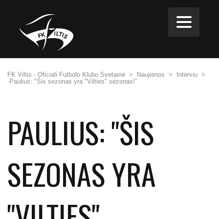
FK Viltis - Oficiali Futbolo Klubo Svetainė
>
Naujienos
>
Interviu
>
Paulius: "Šis sezonas yra "Vilties" sezonas!”
PAULIUS: "ŠIS
SEZONAS YRA
"VILTIES"