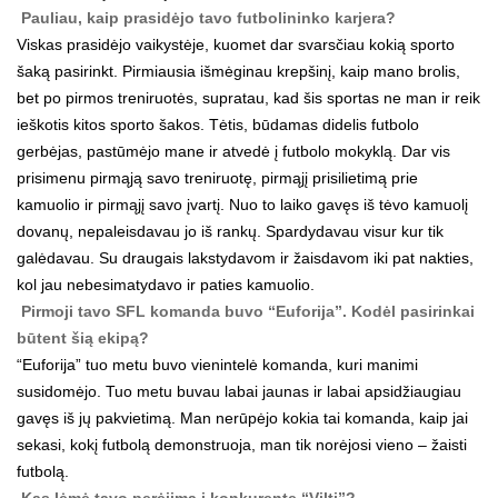
Pauliau, kaip prasidėjo tavo futbolininko karjera?
Viskas prasidėjo vaikystėje, kuomet dar svarsčiau kokią sporto
šaką pasirinkt. Pirmiausia išmėginau krepšinį, kaip mano brolis,
bet po pirmos treniruotės, supratau, kad šis sportas ne man ir reik
ieškotis kitos sporto šakos. Tėtis, būdamas didelis futbolo
gerbėjas, pastūmėjo mane ir atvedė į futbolo mokyklą. Dar vis
prisimenu pirmąją savo treniruotę, pirmąjį prisilietimą prie
kamuolio ir pirmąjį savo įvartį. Nuo to laiko gavęs iš tėvo kamuolį
dovanų, nepaleisdavau jo iš rankų. Spardydavau visur kur tik
galėdavau. Su draugais lakstydavom ir žaisdavom iki pat nakties,
kol jau nebesimatydavo ir paties kamuolio.
Pirmoji tavo SFL komanda buvo “Euforija”. Kodėl pasirinkai
būtent šią ekipą?
“Euforija” tuo metu buvo vienintelė komanda, kuri manimi
susidomėjo. Tuo metu buvau labai jaunas ir labai apsidžiaugiau
gavęs iš jų pakvietimą. Man nerūpėjo kokia tai komanda, kaip jai
sekasi, kokį futbolą demonstruoja, man tik norėjosi vieno – žaisti
futbolą.
Kas lėmė tavo perėjimą į konkurentę “Viltį”?