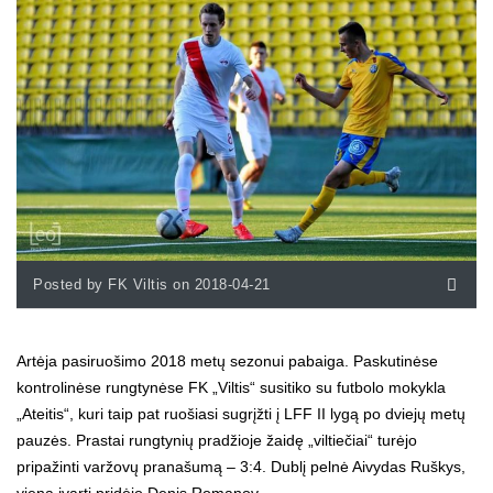
Posted by FK Viltis on 2018-04-21
Artėja pasiruošimo 2018 metų sezonui pabaiga. Paskutinėse
kontrolinėse rungtynėse FK „Viltis“ susitiko su futbolo mokykla
„Ateitis“, kuri taip pat ruošiasi sugrįžti į LFF II lygą po dviejų metų
pauzės. Prastai rungtynių pradžioje žaidę „viltiečiai“ turėjo
pripažinti varžovų pranašumą – 3:4. Dublį pelnė Aivydas Ruškys,