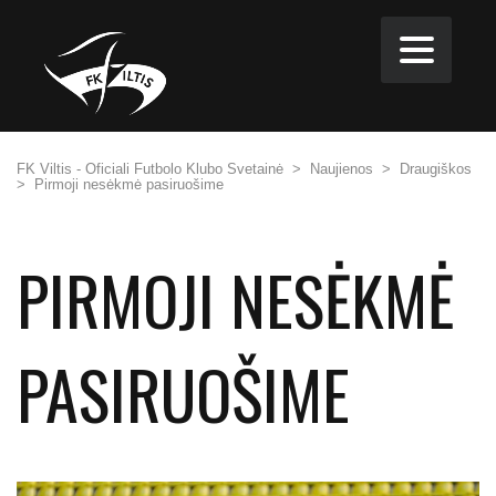
FK Viltis - Oficiali Futbolo Klubo Svetainė
>
Naujienos
>
Draugiškos
>
Pirmoji nesėkmė pasiruošime
PIRMOJI NESĖKMĖ
PASIRUOŠIME