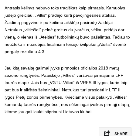
Antrasis kėlinys nebuvo toks tragiškas kaip pirmasis. Kamuolys
judėjo greičiau, „Viltis“ pradėjo kurti pavojingesnes atakas.
Žaidimą pagyvino ir po keitimo aikštėje pasirodę žaidėjai.
Netrukus „viltiečiai“ pelnė greitus du įvarčius, vėliau pridėjo dar
vieną, o vienas iš „Ateities“ futbolininkų buvo pašalintas. Tačiau to
neužteko ir nuaidėjus finaliniam teisėjo švilpukui „Ateitis“ šventė
pergalę rezultatu 4:3.
Jau kitą savaitę galimai įvyks pirmosios oficialios 2018 metų
sezono rungtynės. Paaiškėjo „Vilties“ varžovai pirmajame LFF
taurės etape. Jais bus „VGTU-Vilkai“ iš VRFS III lygos, kurie taip
pat bus ir aikštės šeimininkai. Netrukus turi prasidėti ir LFF II
lygos Pietų zonos pirmenybės. Kviečiame visus palaikyti „Vilties“
komandą taurės rungtynėse, nes sėkmingai įveikus pirmąjį etapą,
kitame jau gali laukti stipriausi Lietuvos klubai!
SHARE