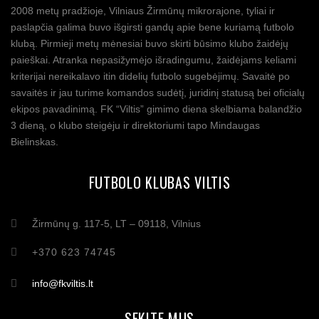
2008 metų pradžioje, Vilniaus Žirmūnų mikrorajone, tyliai ir
paslapčia galima buvo išgirsti gandų apie bene kuriamą futbolo
klubą. Pirmieji metų mėnesiai buvo skirti būsimo klubo žaidėjų
paieškai. Atranka nepasižymėjo išradingumu, žaidėjams keliami
kriterijai nereikalavo itin didelių futbolo sugebėjimų. Savaitė po
savaitės ir jau turime komandos sudėtį, juridinį statusą bei oficialų
ekipos pavadinimą. FK “Viltis” gimimo diena skelbiama balandžio
3 dieną, o klubo steigėju ir direktoriumi tapo Mindaugas
Bielinskas.
FUTBOLO KLUBAS VILTIS
Žirmūnų g. 117-5, LT – 09118, Vilnius
+370 623 74745
info@fkviltis.lt
SEKITE MUS