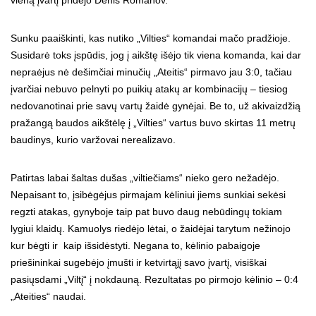
vieną įvartį pridėjo Denis Romanov.
Sunku paaiškinti, kas nutiko „Vilties“ komandai mačo pradžioje.
Susidarė toks įspūdis, jog į aikštę išėjo tik viena komanda, kai dar
nepraėjus nė dešimčiai minučių „Ateitis“ pirmavo jau 3:0, tačiau
įvarčiai nebuvo pelnyti po puikių atakų ar kombinacijų – tiesiog
nedovanotinai prie savų vartų žaidė gynėjai. Be to, už akivaizdžią
pražangą baudos aikštėlę į „Vilties“ vartus buvo skirtas 11 metrų
baudinys, kurio varžovai nerealizavo.
Patirtas labai šaltas dušas „viltiečiams“ nieko gero nežadėjo.
Nepaisant to, įsibėgėjus pirmajam kėliniui jiems sunkiai sekėsi
regzti atakas, gynyboje taip pat buvo daug nebūdingų tokiam
lygiui klaidų. Kamuolys riedėjo lėtai, o žaidėjai tarytum nežinojo
kur bėgti ir kaip išsidėstyti. Negana to, kėlinio pabaigoje
priešininkai sugebėjo įmušti ir ketvirtąjį savo įvartį, visiškai
pasiųsdami „Viltį“ į nokdauną. Rezultatas po pirmojo kėlinio – 0:4
„Ateities“ naudai.