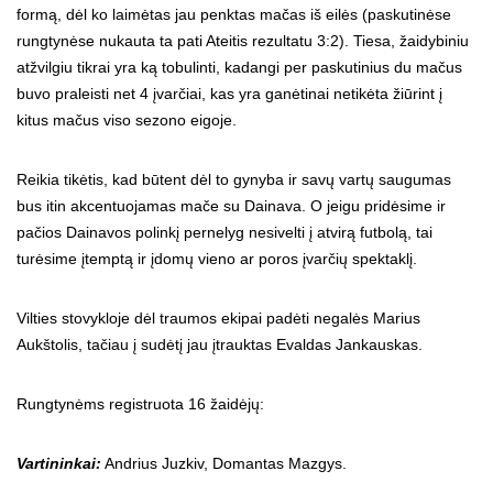
formą, dėl ko laimėtas jau penktas mačas iš eilės (paskutinėse
rungtynėse nukauta ta pati Ateitis rezultatu 3:2). Tiesa, žaidybiniu
atžvilgiu tikrai yra ką tobulinti, kadangi per paskutinius du mačus
buvo praleisti net 4 įvarčiai, kas yra ganėtinai netikėta žiūrint į
kitus mačus viso sezono eigoje.
Reikia tikėtis, kad būtent dėl to gynyba ir savų vartų saugumas
bus itin akcentuojamas mače su Dainava. O jeigu pridėsime ir
pačios Dainavos polinkį pernelyg nesivelti į atvirą futbolą, tai
turėsime įtemptą ir įdomų vieno ar poros įvarčių spektaklį.
Vilties stovykloje dėl traumos ekipai padėti negalės Marius
Aukštolis, tačiau į sudėtį jau įtrauktas Evaldas Jankauskas.
Rungtynėms registruota 16 žaidėjų:
Vartininkai:
Andrius Juzkiv, Domantas Mazgys.