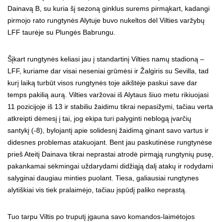
Dainavą B, su kuria šį sezoną ginklus surems pirmąkart, kadangi
pirmojo rato rungtynės Alytuje buvo nukeltos dėl Vilties varžybų
LFF taurėje su Plungės Babrungu.
Šįkart rungtynės keliasi jau į standartinį Vilties namų stadioną –
LFF, kuriame dar visai neseniai grūmėsi ir Žalgiris su Sevilla, tad
kurį laiką turbūt visos rungtynės toje aikštėje paskui save dar
temps pakilią aurą. Vilties varžovai iš Alytaus šiuo metu rikiuojasi
11 pozicijoje iš 13 ir stabiliu žaidimu tikrai nepasižymi, tačiau verta
atkreipti dėmesį į tai, jog ekipa turi palyginti neblogą įvarčių
santykį (-8), bylojantį apie solidesnį žaidimą ginant savo vartus ir
didesnes problemas atakuojant. Bent jau paskutinėse rungtynėse
prieš Ateitį Dainava tikrai neprastai atrodė pirmąją rungtynių pusę,
pakankamai sėkmingai uždarydami didžiąją dalį atakų ir rodydami
salyginai daugiau minties puolant. Tiesa, galiausiai rungtynes
alytiškiai vis tiek pralaimėjo, tačiau įspūdį paliko neprastą.
Tuo tarpu Viltis po truputį įgauna savo komandos-laimėtojos