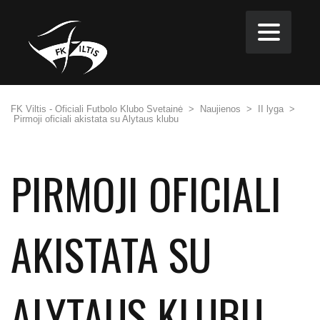
FK Viltis - Oficiali Futbolo Klubo Svetainė
>
Naujienos
>
II lyga
>
Pirmoji oficiali akistata su Alytaus klubu
PIRMOJI OFICIALI
AKISTATA SU
ALYTAUS KLUBU