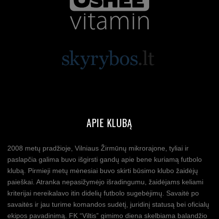
APIE KLUBĄ
2008 metų pradžioje, Vilniaus Žirmūnų mikrorajone, tyliai ir
paslapčia galima buvo išgirsti gandų apie bene kuriamą futbolo
klubą. Pirmieji metų mėnesiai buvo skirti būsimo klubo žaidėjų
paieškai. Atranka nepasižymėjo išradingumu, žaidėjams keliami
kriterijai nereikalavo itin didelių futbolo sugebėjimų. Savaitė po
savaitės ir jau turime komandos sudėtį, juridinį statusą bei oficialų
ekipos pavadinimą. FK “Viltis” gimimo diena skelbiama balandžio