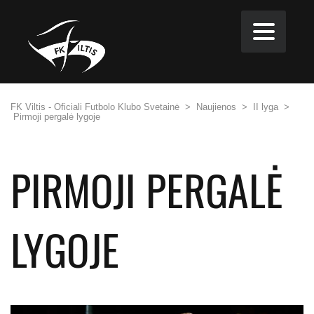
FK Viltis - Oficiali Futbolo Klubo Svetainė
>
Naujienos
>
II lyga
>
Pirmoji pergalė lygoje
PIRMOJI PERGALĖ
LYGOJE