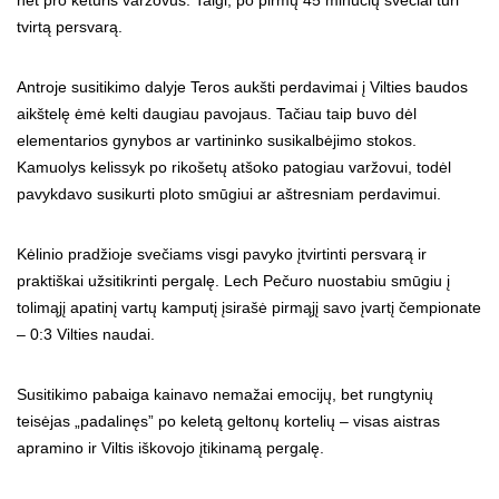
tvirtą persvarą.
Antroje susitikimo dalyje Teros aukšti perdavimai į Vilties baudos
aikštelę ėmė kelti daugiau pavojaus. Tačiau taip buvo dėl
elementarios gynybos ar vartininko susikalbėjimo stokos.
Kamuolys kelissyk po rikošetų atšoko patogiau varžovui, todėl
pavykdavo susikurti ploto smūgiui ar aštresniam perdavimui.
Kėlinio pradžioje svečiams visgi pavyko įtvirtinti persvarą ir
praktiškai užsitikrinti pergalę. Lech Pečuro nuostabiu smūgiu į
tolimąjį apatinį vartų kamputį įsirašė pirmąjį savo įvartį čempionate
– 0:3 Vilties naudai.
Susitikimo pabaiga kainavo nemažai emocijų, bet rungtynių
teisėjas „padalinęs” po keletą geltonų kortelių – visas aistras
apramino ir Viltis iškovojo įtikinamą pergalę.