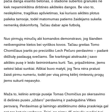
pačia danga esantis betonas, o stadione subertos granulės nė
kiek nepaminkština dirbtinės aikštelės dangos. Be viso to,
neslėpkime, tragiškas apšvietimas, kai kuriuos aikštės plotus
palieka tamsoje, todėl matomumas patiems žaidėjams sukelia
nemenką diskomfortą. Tačiau dabar apie futbolą.
Nuo pirmųjų minučių abi komandos demonstravo, jog šiandien
neišvengsime kietos bei vyriškos kovos. Tačiau greitas Tomo
Chomičiaus įvartis po preciziško Lech Pečuro perdavimo – padarė
didžiulę paslaugą svečiams. Šie tvarkingai atsitraukė į savo
aikštės pusę ir leido šeimininkams kurti. Tas, pripažinkime, jiems
sekėsi labai sunkiai. Aiškiai buvo matyti, jog Tera nėra pratusi
žaisti pirmu numeriu, todėl per visą pirmą kėlinį rimtesnių progų
jiems sukurti nepavyko.
Maža to, kėlinio antroje pusėje Tomas Chomičius po skersavimo
iš dešinės pusės „uždaro” perdavimą ir padvigubina Vilties
persvarą. Perdavimas gi laimingo atsitiktinumo dėka praskrieja gal
net pro keturis varžovus. Taigi, po pirmų 45 minučių svečiai turi