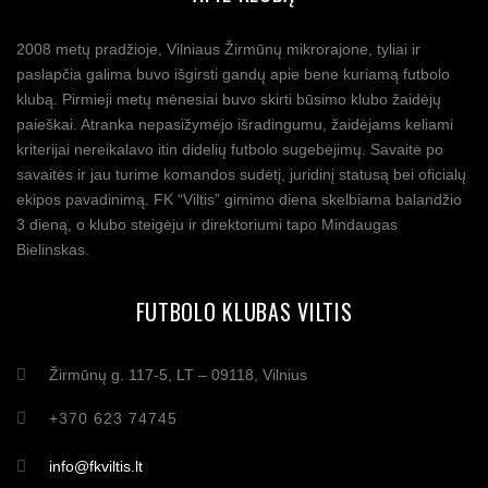
2008 metų pradžioje, Vilniaus Žirmūnų mikrorajone, tyliai ir
paslapčia galima buvo išgirsti gandų apie bene kuriamą futbolo
klubą. Pirmieji metų mėnesiai buvo skirti būsimo klubo žaidėjų
paieškai. Atranka nepasižymėjo išradingumu, žaidėjams keliami
kriterijai nereikalavo itin didelių futbolo sugebėjimų. Savaitė po
savaitės ir jau turime komandos sudėtį, juridinį statusą bei oficialų
ekipos pavadinimą. FK “Viltis” gimimo diena skelbiama balandžio
3 dieną, o klubo steigėju ir direktoriumi tapo Mindaugas
Bielinskas.
FUTBOLO KLUBAS VILTIS
Žirmūnų g. 117-5, LT – 09118, Vilnius
+370 623 74745
info@fkviltis.lt