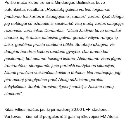
Po šio mačo klubo treneris Mindaugas Bielinskas buvo
patenkintas rezultatu:
„Rezultatą galima vertinti teigiamai.
Įmušėme tris kartus ir išsaugojome „sausus” vartus. Ypač džiugu,
jog neblogai su užduotimis susitvarkė visą mačą vartus saugojęs
rezervinis vartininkas Domantas. Tačiau žaidime buvo nemažai
chaoso, ką iš dalies pateisinti galima gerokai vėlyvu rungtynių
laiku, ganėtinai prasta stadiono būkle. Be abejo džiugina vis
daugiau bendros kalbos randanti gynyba. Dar turime kur
pasitempti, bet einame teisinga linkme. Atiduodame visas jėgas
treniruotėse, stengiamės jose perteikti varžybines situacijas,
šlifuoti prasčiau veikiančias žaidimo detales. Net neabejoju, jog
pirmadienį (rungtynėse prieš Ateitį) sužaisime gerokai
kokybiškiau. Juolab turėsime ilgesnį suolelį ir žaisime namų
stadione”.
Kitas Vilties mačas jau šį pirmadienį 20:00 LFF stadione.
Varžovas – šiemet 3 pergales iš 3 galimų iškovojusi FM Ateitis.