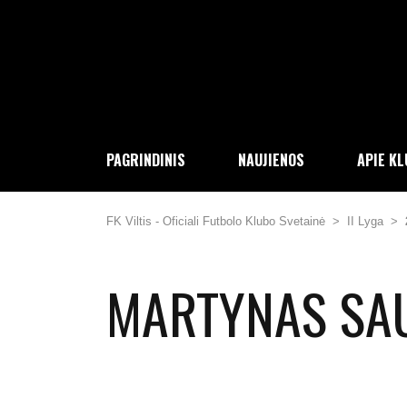
PAGRINDINIS
NAUJIENOS
APIE K
FK Viltis - Oficiali Futbolo Klubo Svetainė
>
II Lyga
>
MARTYNAS SA