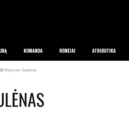
LUBĄ
KOMANDA
RĖMĖJAI
ATRIBUTIKA
20
Martynas Saulėnas
ULĖNAS