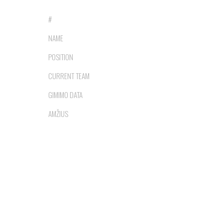
20
#
MARTYNAS SAULĖNAS
NAME
GYNĖJAS
POSITION
VILTIS
CURRENT TEAM
2003-05-05
GIMIMO DATA
23
AMŽIUS
27