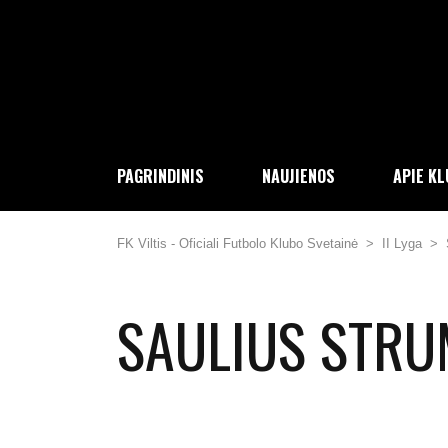
PAGRINDINIS
NAUJIENOS
APIE K
FK Viltis - Oficiali Futbolo Klubo Svetainė
>
II Lyga
>
SAULIUS STR