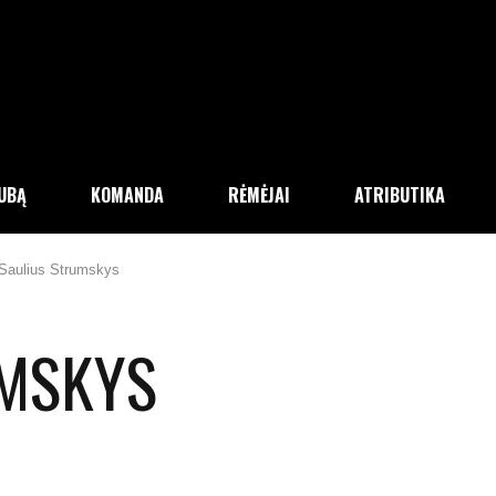
LUBĄ
KOMANDA
RĖMĖJAI
ATRIBUTIKA
Saulius Strumskys
UMSKYS