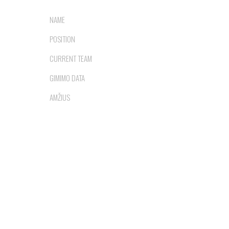
SAULIUS STRUMSKYS
NAME
GYNĖJAS
POSITION
VILTIS
CURRENT TEAM
2004-02-02
GIMIMO DATA
22
AMŽIUS
2