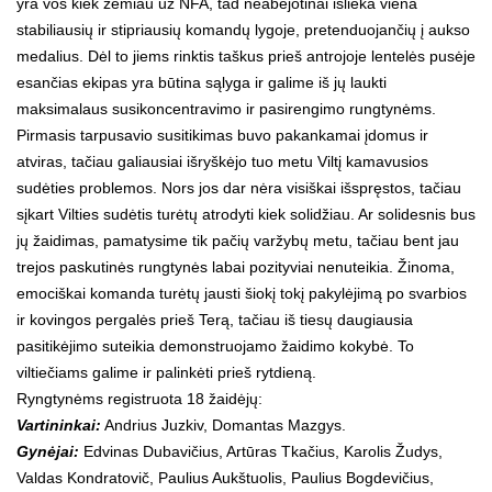
yra vos kiek žemiau už NFA, tad neabejotinai išlieka viena
stabiliausių ir stipriausių komandų lygoje, pretenduojančių į aukso
medalius. Dėl to jiems rinktis taškus prieš antrojoje lentelės pusėje
esančias ekipas yra būtina sąlyga ir galime iš jų laukti
maksimalaus susikoncentravimo ir pasirengimo rungtynėms.
Pirmasis tarpusavio susitikimas buvo pakankamai įdomus ir
atviras, tačiau galiausiai išryškėjo tuo metu Viltį kamavusios
sudėties problemos. Nors jos dar nėra visiškai išspręstos, tačiau
sįkart Vilties sudėtis turėtų atrodyti kiek solidžiau. Ar solidesnis bus
jų žaidimas, pamatysime tik pačių varžybų metu, tačiau bent jau
trejos paskutinės rungtynės labai pozityviai nenuteikia. Žinoma,
emociškai komanda turėtų jausti šiokį tokį pakylėjimą po svarbios
ir kovingos pergalės prieš Terą, tačiau iš tiesų daugiausia
pasitikėjimo suteikia demonstruojamo žaidimo kokybė. To
viltiečiams galime ir palinkėti prieš rytdieną.
Ryngtynėms registruota 18 žaidėjų:
Vartininkai:
Andrius Juzkiv, Domantas Mazgys.
Gynėjai:
Edvinas Dubavičius, Artūras Tkačius, Karolis Žudys,
Valdas Kondratovič, Paulius Aukštuolis, Paulius Bogdevičius,