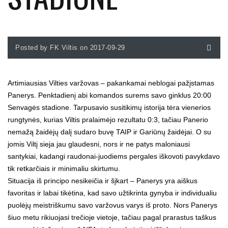
Posted by FK Viltis on 2017-09-29
Artimiausias Vilties varžovas – pakankamai neblogai pažįstamas
Panerys. Penktadienį abi komandos surems savo ginklus 20:00
Senvagės stadione. Tarpusavio susitikimų istorija tėra vienerios
rungtynės, kurias Viltis pralaimėjo rezultatu 0:3, tačiau Panerio
nemažą žaidėjų dalį sudaro buvę TAIP ir Gariūnų žaidėjai. O su
jomis Viltį sieja jau glaudesni, nors ir ne patys maloniausi
santykiai, kadangi raudonai-juodiems pergales iškovoti pavykdavo
tik retkarčiais ir minimaliu skirtumu.
Situacija iš principo nesikeičia ir šįkart – Panerys yra aiškus
favoritas ir labai tikėtina, kad savo užtikrinta gynyba ir individualiu
puolėjų meistriškumu savo varžovus varys iš proto. Nors Panerys
šiuo metu rikiuojasi trečioje vietoje, tačiau pagal prarastus taškus