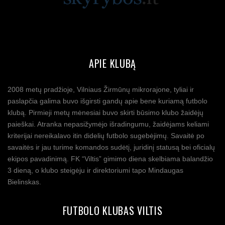
APIE KLUBĄ
2008 metų pradžioje, Vilniaus Žirmūnų mikrorajone, tyliai ir
paslapčia galima buvo išgirsti gandų apie bene kuriamą futbolo
klubą. Pirmieji metų mėnesiai buvo skirti būsimo klubo žaidėjų
paieškai. Atranka nepasižymėjo išradingumu, žaidėjams keliami
kriterijai nereikalavo itin didelių futbolo sugebėjimų. Savaitė po
savaitės ir jau turime komandos sudėtį, juridinį statusą bei oficialų
ekipos pavadinimą. FK “Viltis” gimimo diena skelbiama balandžio
3 dieną, o klubo steigėju ir direktoriumi tapo Mindaugas
Bielinskas.
FUTBOLO KLUBAS VILTIS