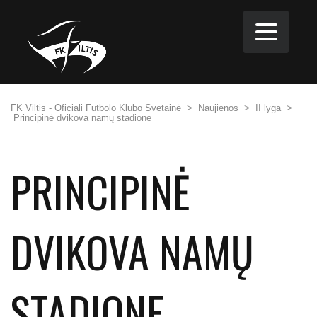
FK Viltis - Oficiali Futbolo Klubo Svetainė
>
Naujienos
>
II lyga
>
Principinė dvikova namų stadione
PRINCIPINĖ
DVIKOVA NAMŲ
STADIONE