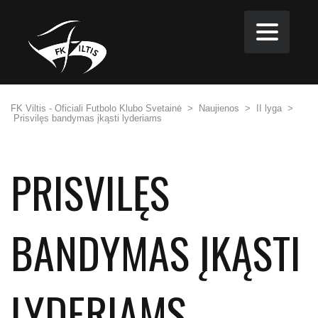
FK Viltis - Oficiali Futbolo Klubo Svetainė
>
Naujienos
>
II lyga
>
Prisvilęs bandymas įkąsti lyderiams
PRISVILĘS
BANDYMAS ĮKĄSTI
LYDERIAMS