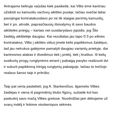
Antrajame kėlinyje vaizdas kiek pasikeitė, kai Viltis ėmė kantriau
užsibūti su kamuoliu varžovų aikštės pusėje, tačiau svečiai labai
pavojingai kontratakuodavo po ne tik staigiai perimtų kamuolių,
bet ir po, atrodė, paprasčiausių išsivalymų iš savo baudos
aikštelės prieigų – kartais net susidarydavo įspūdis, jog Šilo
žaidėjų aikštelėje daugiau. Kai rezultatas jau tapo 0:3 po eilinės
kontratakos, Viltis į aikštės vidurį įmetė kelis papildomus žaidėjus,
tad jau netrukus galėjome pamatyti daugiau variantų priekyje, dar
kantresnes atakas ir išvedimus tiek į priekį, tiek į kraštus. Iš kelių
susikurtų progų rungtynėms einant į pabaigą pavyko realizuoti dvi
ir sukurti papildomą intrigą rungtynių pabaigoje, tačiau to trečiojo
realaus šanso taip ir pritrūko.
Taip pat verta pastebėti, jog A. Stankevičius, ilgametis Vilties
žaidėjas ir viena iš pagrindinių klubo figūrų, sužaidė kol kas
paskutinį savo mačą Vilties gretose. Nuoširdžiai jam dėkojame už
svarų indėlį ir linkime visokeriopos sėkmės.