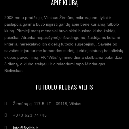
APIE KLUBĄ
2008 metų pradžioje, Vilniaus Žirmūnų mikrorajone, tyliai ir
paslapčia galima buvo išgirsti gandų apie bene kuriamą futbolo
klubą. Pirmieji metų mėnesiai buvo skirti būsimo klubo žaidėjų
paieškai. Atranka nepasižymėjo išradingumu, žaidėjams keliami
kriterijai nereikalavo itin didelių futbolo sugebėjimų. Savaitė po
savaitės ir jau turime komandos sudėtį, juridinį statusą bei oficialų
ekipos pavadinimą. FK “Viltis” gimimo diena skelbiama balandžio
3 dieną, o klubo steigėju ir direktoriumi tapo Mindaugas
Bielinskas.
FUTBOLO KLUBAS VILTIS
Žirmūnų g. 117-5, LT – 09118, Vilnius
+370 623 74745
info@fkviltis.lt