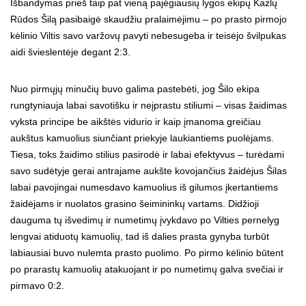
Išbandymas prieš taip pat vieną pajėgiausių lygos ekipų Kazlų
Rūdos Šilą pasibaigė skaudžiu pralaimėjimu – po prasto pirmojo
kėlinio Viltis savo varžovų pavyti nebesugeba ir teisėjo švilpukas
aidi švieslentėje degant 2:3.
Nuo pirmųjų minučių buvo galima pastebėti, jog Šilo ekipa
rungtyniauja labai savotišku ir neįprastu stiliumi – visas žaidimas
vyksta principe be aikštės vidurio ir kaip įmanoma greičiau
aukštus kamuolius siunčiant priekyje laukiantiems puolėjams.
Tiesa, toks žaidimo stilius pasirodė ir labai efektyvus – turėdami
savo sudėtyje gerai antrajame aukšte kovojančius žaidėjus Šilas
labai pavojingai numesdavo kamuolius iš gilumos įkertantiems
žaidėjams ir nuolatos grasino šeimininkų vartams. Didžioji
dauguma tų išvedimų ir numetimų įvykdavo po Vilties pernelyg
lengvai atiduotų kamuolių, tad iš dalies prasta gynyba turbūt
labiausiai buvo nulemta prasto puolimo. Po pirmo kėlinio būtent
po prarastų kamuolių atakuojant ir po numetimų galva svečiai ir
pirmavo 0:2.