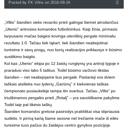
Posted by FK Viltis on 2016-08-24
„Viltis” šiandien sieks revanšo prieš galingai šiemet atrodančius
„Utenio” antrosios komandos futbolininkus. Kaip žinia, pirmasis
tarpusavio mačas baigėsi kovinga uteniškių pergale minimaliu
rezultatu 1:0. Tačiau tiek tąkart, tiek šiandien neabejotinai
turėsime ir savų progų, nuo kurių realizacijos priklausys ir būsimo
susitikimo baigtis.
Kol kas „Utenio” ekipa po 12 žaistų rungtynių yra antroji lygoje ir
praradusi viso labo 5 taškus. Todėl būsimo varžovo tikslas
šiandien – net neabejojame bus pergalė. Pastarieji vos dviem
taškais atsilieka nuo lyderių „Gariūnų” ir kiekvienas taškas
čempionato pusiaukelėje tampa itin svarbus. Tačiau „Viltis” po
triuškinamos pergalės prieš „Rotalį” – yra savotiškame pakylime.
Todėl taip pat tikėsis taškų.
Šiandien komandos gretose pasirodys praktiškai visa stipriausia
sudėtis. Ir pirmą kartą šiame sezone net trečiame mače iš eilės
turėsime tuos pačius du žaidėjus centro gynybos pozicijoje.