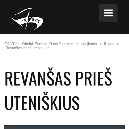
FK Viltis - Oficiali Futbolo Klubo Svetainė
>
Naujienos
>
II lyga
>
Revanšas prieš uteniškius
REVANŠAS PRIEŠ
UTENIŠKIUS