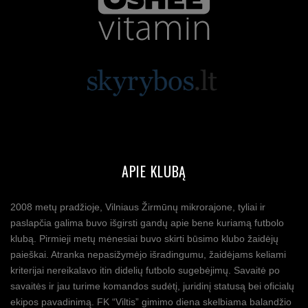
APIE KLUBĄ
2008 metų pradžioje, Vilniaus Žirmūnų mikrorajone, tyliai ir
paslapčia galima buvo išgirsti gandų apie bene kuriamą futbolo
klubą. Pirmieji metų mėnesiai buvo skirti būsimo klubo žaidėjų
paieškai. Atranka nepasižymėjo išradingumu, žaidėjams keliami
kriterijai nereikalavo itin didelių futbolo sugebėjimų. Savaitė po
savaitės ir jau turime komandos sudėtį, juridinį statusą bei oficialų
ekipos pavadinimą. FK “Viltis” gimimo diena skelbiama balandžio