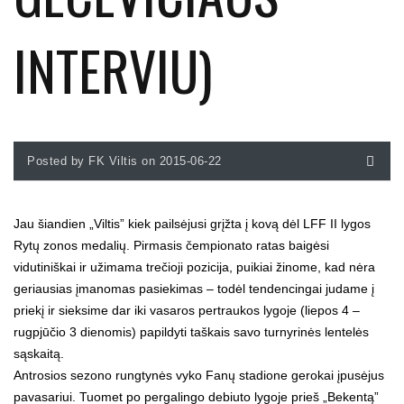
INTERVIU)
Posted by FK Viltis on 2015-06-22
Jau šiandien „Viltis” kiek pailsėjusi grįžta į kovą dėl LFF II lygos
Rytų zonos medalių. Pirmasis čempionato ratas baigėsi
vidutiniškai ir užimama trečioji pozicija, puikiai žinome, kad nėra
geriausias įmanomas pasiekimas – todėl tendencingai judame į
priekį ir sieksime dar iki vasaros pertraukos lygoje (liepos 4 –
rugpjūčio 3 dienomis) papildyti taškais savo turnyrinės lentelės
sąskaitą.
Antrosios sezono rungtynės vyko Fanų stadione gerokai įpusėjus
pavasariui. Tuomet po pergalingo debiuto lygoje prieš „Bekentą”