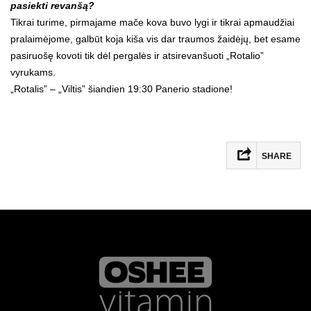
pasiekti revanšą?
Tikrai turime, pirmajame mače kova buvo lygi ir tikrai apmaudžiai
pralaimėjome, galbūt koja kiša vis dar traumos žaidėjų, bet esame
pasiruošę kovoti tik dėl pergalės ir atsirevanšuoti „Rotalio”
vyrukams.
„Rotalis” – „Viltis” šiandien 19:30 Panerio stadione!
SHARE