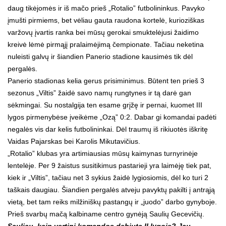
daug tikėjomės ir iš mačo prieš „Rotalio” futbolininkus. Pavyko
įmušti pirmiems, bet vėliau gauta raudona kortelė, kurioziškas
varžovų įvartis ranka bei mūsų gerokai smuktelėjusi žaidimo
kreivė lėmė pirmąjį pralaimėjimą čempionate. Tačiau neketina
nuleisti galvų ir šiandien Panerio stadione kausimės tik dėl
pergalės.
Panerio stadionas kelia gerus prisiminimus. Būtent ten prieš 3
sezonus „Viltis” žaidė savo namų rungtynes ir tą darė gan
sėkmingai. Su nostalgija ten esame grįžę ir pernai, kuomet III
lygos pirmenybėse įveikėme „Ozą” 0:2. Dabar gi komandai padėti
negalės vis dar kelis futbolininkai. Dėl traumų iš rikiuotės iškritę
Vaidas Pajarskas bei Karolis Mikutavičius.
„Rotalio” klubas yra artimiausias mūsų kaimynas turnyrinėje
lentelėje. Per 9 žaistus susitikimus pastarieji yra laimėję tiek pat,
kiek ir „Viltis”, tačiau net 3 sykius žaidė lygiosiomis, dėl ko turi 2
taškais daugiau. Šiandien pergalės atveju pavyktų pakilti į antrąją
vietą, bet tam reiks milžiniškų pastangų ir „juodo” darbo gynyboje.
Prieš svarbų mačą kalbiname centro gynėją Saulių Gecevičių.
Sauliau, kaip vertini komandos debiutą II lygoje? Jau