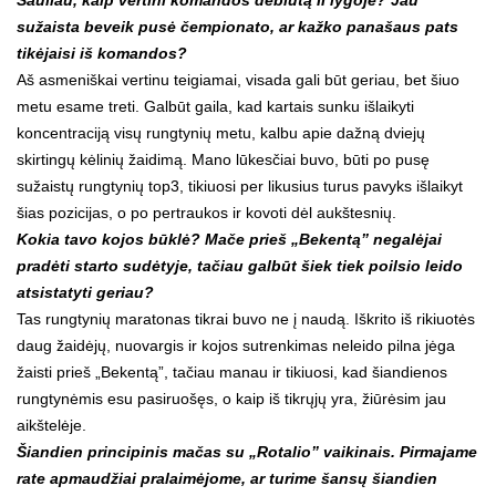
sužaista beveik pusė čempionato, ar kažko panašaus pats
tikėjaisi iš komandos?
Aš asmeniškai vertinu teigiamai, visada gali būt geriau, bet šiuo
metu esame treti. Galbūt gaila, kad kartais sunku išlaikyti
koncentraciją visų rungtynių metu, kalbu apie dažną dviejų
skirtingų kėlinių žaidimą. Mano lūkesčiai buvo, būti po pusę
sužaistų rungtynių top3, tikiuosi per likusius turus pavyks išlaikyt
šias pozicijas, o po pertraukos ir kovoti dėl aukštesnių.
Kokia tavo kojos būklė? Mače prieš „Bekentą” negalėjai
pradėti starto sudėtyje, tačiau galbūt šiek tiek poilsio leido
atsistatyti geriau?
Tas rungtynių maratonas tikrai buvo ne į naudą. Iškrito iš rikiuotės
daug žaidėjų, nuovargis ir kojos sutrenkimas neleido pilna jėga
žaisti prieš „Bekentą”, tačiau manau ir tikiuosi, kad šiandienos
rungtynėmis esu pasiruošęs, o kaip iš tikrųjų yra, žiūrėsim jau
aikštelėje.
Šiandien principinis mačas su „Rotalio” vaikinais. Pirmajame
rate apmaudžiai pralaimėjome, ar turime šansų šiandien