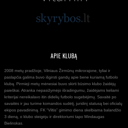
APIE KLUBĄ
2008 metų pradžioje, Vilniaus Žirmūnų mikrorajone, tyliai ir
paslapčia galima buvo išgirsti gandų apie bene kuriamą futbolo
klubą. Pirmieji metų mėnesiai buvo skirti būsimo klubo žaidėjų
paieškai. Atranka nepasižymėjo išradingumu, žaidėjams keliami
kriterijai nereikalavo itin didelių futbolo sugebėjimų. Savaitė po
savaitės ir jau turime komandos sudėtį, juridinį statusą bei oficialų
ekipos pavadinimą. FK “Viltis” gimimo diena skelbiama balandžio
3 dieną, o klubo steigėju ir direktoriumi tapo Mindaugas
Bielinskas.