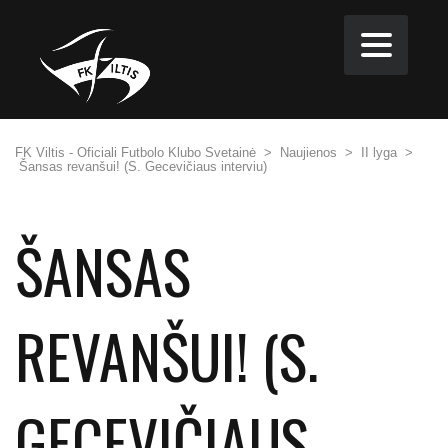
FK Viltis - Oficiali Futbolo Klubo Svetainė
>
Naujienos
>
II lyga
>
Šansas revanšui! (S. Gecevičiaus interviu)
ŠANSAS
REVANŠUI! (S.
GECEVIČIAUS