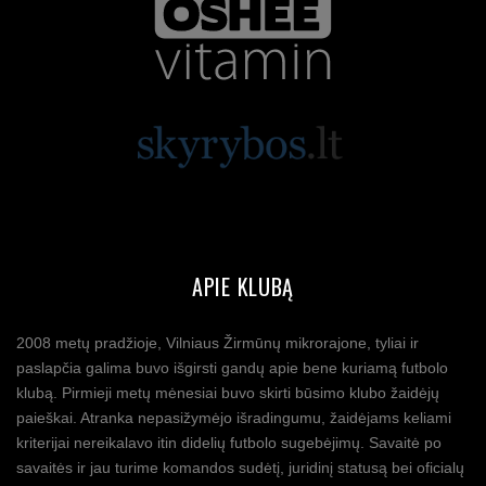
APIE KLUBĄ
2008 metų pradžioje, Vilniaus Žirmūnų mikrorajone, tyliai ir
paslapčia galima buvo išgirsti gandų apie bene kuriamą futbolo
klubą. Pirmieji metų mėnesiai buvo skirti būsimo klubo žaidėjų
paieškai. Atranka nepasižymėjo išradingumu, žaidėjams keliami
kriterijai nereikalavo itin didelių futbolo sugebėjimų. Savaitė po
savaitės ir jau turime komandos sudėtį, juridinį statusą bei oficialų