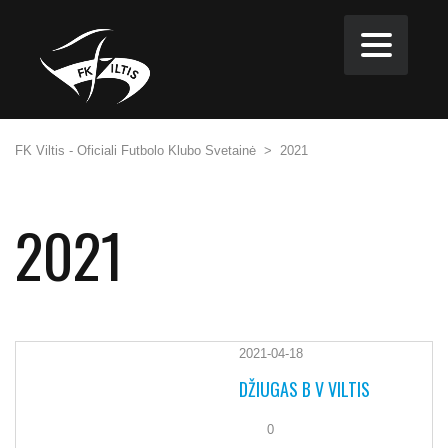
FK Viltis - Oficiali Futbolo Klubo Svetainė
>
2021
2021
2021-04-18
DŽIUGAS B V VILTIS
0