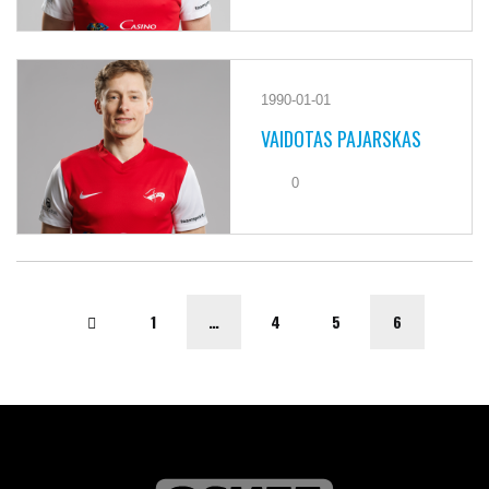
1990-01-01
VAIDOTAS PAJARSKAS
0
1
…
4
5
6