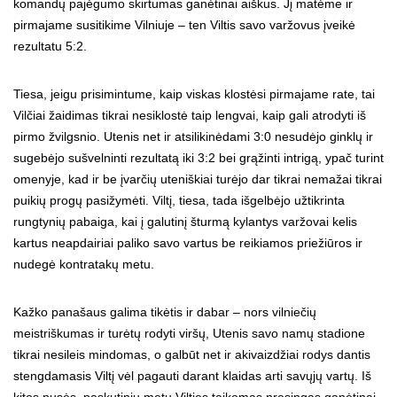
komandų pajėgumo skirtumas ganėtinai aiškus. Jį matėme ir
pirmajame susitikime Vilniuje – ten Viltis savo varžovus įveikė
rezultatu 5:2.
Tiesa, jeigu prisimintume, kaip viskas klostėsi pirmajame rate, tai
Vilčiai žaidimas tikrai nesiklostė taip lengvai, kaip gali atrodyti iš
pirmo žvilgsnio. Utenis net ir atsilikinėdami 3:0 nesudėjo ginklų ir
sugebėjo sušvelninti rezultatą iki 3:2 bei grąžinti intrigą, ypač turint
omenyje, kad ir be įvarčių uteniškiai turėjo dar tikrai nemažai tikrai
puikių progų pasižymėti. Viltį, tiesa, tada išgelbėjo užtikrinta
rungtynių pabaiga, kai į galutinį šturmą kylantys varžovai kelis
kartus neapdairiai paliko savo vartus be reikiamos priežiūros ir
nudegė kontratakų metu.
Kažko panašaus galima tikėtis ir dabar – nors vilniečių
meistriškumas ir turėtų rodyti viršų, Utenis savo namų stadione
tikrai nesileis mindomas, o galbūt net ir akivaizdžiai rodys dantis
stengdamasis Viltį vėl pagauti darant klaidas arti savųjų vartų. Iš