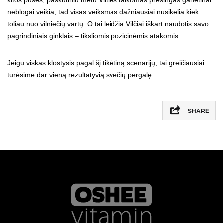
kitos pusės, paskutiniu metu Vilties taikomas presingas ganėtinai
neblogai veikia, tad visas veiksmas dažniausiai nusikelia kiek
toliau nuo vilniečių vartų. O tai leidžia Vilčiai iškart naudotis savo
pagrindiniais ginklais – tiksliomis pozicinėmis atakomis.
Jeigu viskas klostysis pagal šį tikėtiną scenarijų, tai greičiausiai
turėsime dar vieną rezultatyvią svečių pergalę.
SHARE