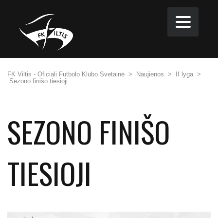
FK Viltis - Oficiali Futbolo Klubo Svetainė
>
Naujienos
>
II lyga
>
Sezono finišo tiesioji
SEZONO FINIŠO
TIESIOJI