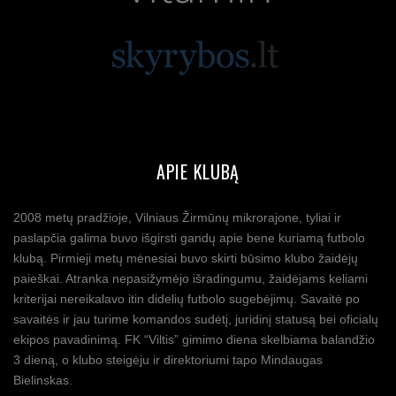
APIE KLUBĄ
2008 metų pradžioje, Vilniaus Žirmūnų mikrorajone, tyliai ir
paslapčia galima buvo išgirsti gandų apie bene kuriamą futbolo
klubą. Pirmieji metų mėnesiai buvo skirti būsimo klubo žaidėjų
paieškai. Atranka nepasižymėjo išradingumu, žaidėjams keliami
kriterijai nereikalavo itin didelių futbolo sugebėjimų. Savaitė po
savaitės ir jau turime komandos sudėtį, juridinį statusą bei oficialų
ekipos pavadinimą. FK “Viltis” gimimo diena skelbiama balandžio
3 dieną, o klubo steigėju ir direktoriumi tapo Mindaugas
Bielinskas.