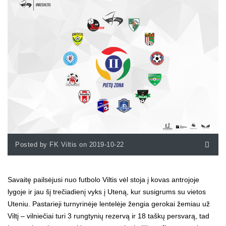
Posted by FK Viltis on 2019-10-22
Savaitę pailsėjusi nuo futbolo Viltis vėl stoja į kovas antrojoje
lygoje ir jau šį trečiadienį vyks į Uteną, kur susigrums su vietos
Uteniu. Pastarieji turnyrinėje lentelėje žengia gerokai žemiau už
Viltį – vilniečiai turi 3 rungtynių rezervą ir 18 taškų persvarą, tad