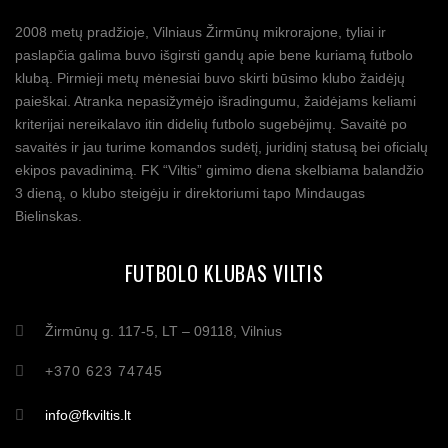
2008 metų pradžioje, Vilniaus Žirmūnų mikrorajone, tyliai ir
paslapčia galima buvo išgirsti gandų apie bene kuriamą futbolo
klubą. Pirmieji metų mėnesiai buvo skirti būsimo klubo žaidėjų
paieškai. Atranka nepasižymėjo išradingumu, žaidėjams keliami
kriterijai nereikalavo itin didelių futbolo sugebėjimų. Savaitė po
savaitės ir jau turime komandos sudėtį, juridinį statusą bei oficialų
ekipos pavadinimą. FK “Viltis” gimimo diena skelbiama balandžio
3 dieną, o klubo steigėju ir direktoriumi tapo Mindaugas
Bielinskas.
FUTBOLO KLUBAS VILTIS
Žirmūnų g. 117-5, LT – 09118, Vilnius
+370 623 74745
info@fkviltis.lt