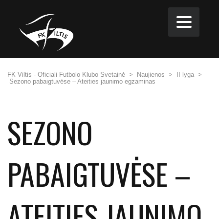
FK Viltis - Oficiali Futbolo Klubo Svetainė
>
Naujienos
>
II lyga
>
Sezono pabaigtuvėse – Ateities jaunimo egzaminas
SEZONO
PABAIGTUVĖSE –
ATEITIES JAUNIMO