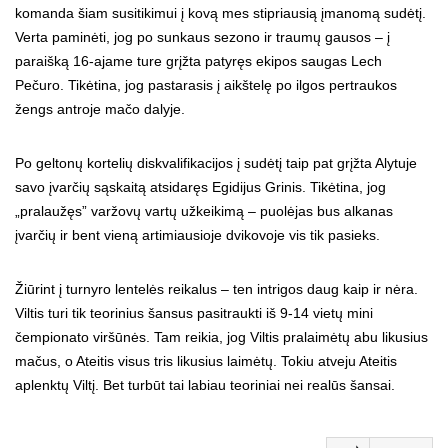
komanda šiam susitikimui į kovą mes stipriausią įmanomą sudėtį.
Verta paminėti, jog po sunkaus sezono ir traumų gausos – į
paraišką 16-ajame ture grįžta patyręs ekipos saugas Lech
Pečuro. Tikėtina, jog pastarasis į aikštelę po ilgos pertraukos
žengs antroje mačo dalyje.
Po geltonų kortelių diskvalifikacijos į sudėtį taip pat grįžta Alytuje
savo įvarčių sąskaitą atsidaręs Egidijus Grinis. Tikėtina, jog
„pralaužęs” varžovų vartų užkeikimą – puolėjas bus alkanas
įvarčių ir bent vieną artimiausioje dvikovoje vis tik pasieks.
Žiūrint į turnyro lentelės reikalus – ten intrigos daug kaip ir nėra.
Viltis turi tik teorinius šansus pasitraukti iš 9-14 vietų mini
čempionato viršūnės. Tam reikia, jog Viltis pralaimėtų abu likusius
mačus, o Ateitis visus tris likusius laimėtų. Tokiu atveju Ateitis
aplenktų Viltį. Bet turbūt tai labiau teoriniai nei realūs šansai.