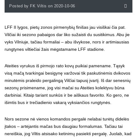
Posted by FK Viltis on 2020-10-06
LFF II lygos, pietų zonos pirmenybių finišas jau visiškai čia pat.
Vilčiai iki sezono pabaigos dar liko sužaisti du susitikimus. Abu jie
vyks Vilniuje, tačiau formaliai – abu išvykose, nors ir artimiausias
rungtynes viltiečiai žais mėgstamame LFF stadione.
Ateities vyrukus iš pirmojo rato kovų puikiai pamename. Tąsyk
visą mačą tvarkingai besigynę varžovai tik paskutinėmis dvikovos
minutėmis praleido pergalingą Vilčiai tapusį įvartį. Iš dar senesnių
sezonų prisimename, jog visi mačai su Ateities kolektyvu būna
darbiniai. Kitaip tariant sunkūs ir be aiškaus favorito. Ko gero, ne
išimtis bus ir trečiadienio vakarą vyksiančios rungtynės.
Nors sezone nė vienos komandos pergalė nelabai turėtų didelės
įtakos – artėjantis mačas bus daugiau formalumas. Tačiau tai
nereiškia, jog Viltis atsisako ketinimų pasiekti pergalę. Juolab, kad