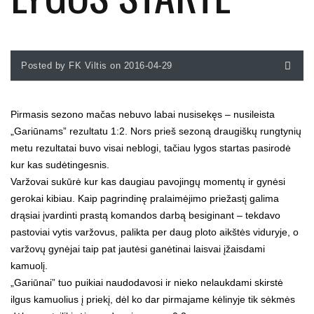
Posted by FK Viltis on 2016-04-29
Pirmasis sezono mačas nebuvo labai nusisekęs – nusileista
„Gariūnams” rezultatu 1:2. Nors prieš sezoną draugiškų rungtynių
metu rezultatai buvo visai neblogi, tačiau lygos startas pasirodė
kur kas sudėtingesnis.
Varžovai sukūrė kur kas daugiau pavojingų momentų ir gynėsi
gerokai kibiau. Kaip pagrindinę pralaimėjimo priežastį galima
drąsiai įvardinti prastą komandos darbą besiginant – tekdavo
pastoviai vytis varžovus, palikta per daug ploto aikštės viduryje, o
varžovų gynėjai taip pat jautėsi ganėtinai laisvai įžaisdami
kamuolį.
„Gariūnai” tuo puikiai naudodavosi ir nieko nelaukdami skirstė
ilgus kamuolius į priekį, dėl ko dar pirmajame kėlinyje tik sėkmės