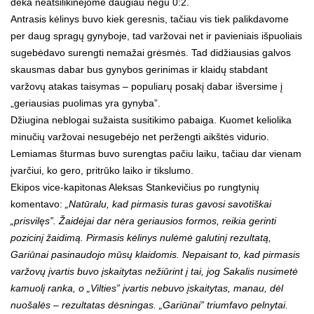
dėka neatsilikinėjome daugiau negu 0:2.
Antrasis kėlinys buvo kiek geresnis, tačiau vis tiek palikdavome
per daug spragų gynyboje, tad varžovai net ir pavieniais išpuoliais
sugebėdavo surengti nemažai grėsmės. Tad didžiausias galvos
skausmas dabar bus gynybos gerinimas ir klaidų stabdant
varžovų atakas taisymas – populiarų posakį dabar išversime į
„geriausias puolimas yra gynyba”.
Džiugina neblogai sužaista susitikimo pabaiga. Kuomet keliolika
minučių varžovai nesugebėjo net peržengti aikštės vidurio.
Lemiamas šturmas buvo surengtas pačiu laiku, tačiau dar vienam
įvarčiui, ko gero, pritrūko laiko ir tikslumo.
Ekipos vice-kapitonas Aleksas Stankevičius po rungtynių
komentavo:
„Natūralu, kad pirmasis turas gavosi savotiškai
„prisvilęs”. Žaidėjai dar nėra geriausios formos, reikia gerinti
pozicinį žaidimą. Pirmasis kėlinys nulėmė galutinį rezultatą,
Gariūnai pasinaudojo mūsų klaidomis. Nepaisant to, kad pirmasis
varžovų įvartis buvo įskaitytas nežiūrint į tai, jog Sakalis nusimetė
kamuolį ranka, o „Vilties” įvartis nebuvo įskaitytas, manau, dėl
nuošalės – rezultatas dėsningas. „Gariūnai” triumfavo pelnytai.