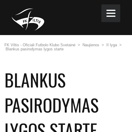
FK Viltis - Oficiali Futbolo Klubo Svetainė
>
Naujienos
>
II lyga
>
Blankus pasirodymas lygos starte
BLANKUS
PASIRODYMAS
LYGOS STARTE