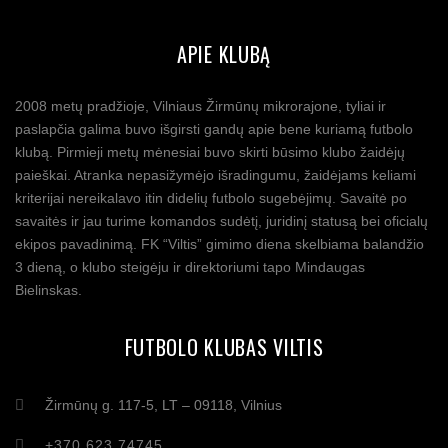
APIE KLUBĄ
2008 metų pradžioje, Vilniaus Žirmūnų mikrorajone, tyliai ir
paslapčia galima buvo išgirsti gandų apie bene kuriamą futbolo
klubą. Pirmieji metų mėnesiai buvo skirti būsimo klubo žaidėjų
paieškai. Atranka nepasižymėjo išradingumu, žaidėjams keliami
kriterijai nereikalavo itin didelių futbolo sugebėjimų. Savaitė po
savaitės ir jau turime komandos sudėtį, juridinį statusą bei oficialų
ekipos pavadinimą. FK “Viltis” gimimo diena skelbiama balandžio
3 dieną, o klubo steigėju ir direktoriumi tapo Mindaugas
Bielinskas.
FUTBOLO KLUBAS VILTIS
Žirmūnų g. 117-5, LT – 09118, Vilnius
+370 623 74745