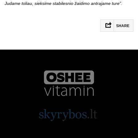
Judame toliau, sieksime stabilesnio žaidimo antrajame ture”.
SHARE