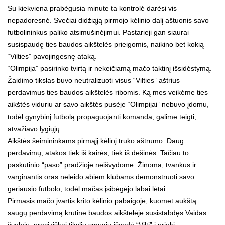
Su kiekviena prabėgusia minute ta kontrolė darėsi vis
nepadoresnė. Svečiai didžiąją pirmojo kėlinio dalį aštuonis savo
futbolininkus paliko atsimušinėjimui. Pastarieji gan siaurai
susispaudę ties baudos aikštelės prieigomis, naikino bet kokią
“Vilties” pavojingesnę ataką.
“Olimpija” pasirinko tvirtą ir nekeičiamą mačo taktinį išsidėstymą.
Žaidimo tikslas buvo neutralizuoti visus “Vilties” aštrius
perdavimus ties baudos aikštelės ribomis. Ką mes veikėme ties
aikštės viduriu ar savo aikštės pusėje “Olimpijai” nebuvo įdomu,
todėl gynybinį futbolą propaguojanti komanda, galime teigti,
atvažiavo lygiųjų.
Aikštės šeimininkams pirmąjį kėlinį trūko aštrumo. Daug
perdavimų, atakos tiek iš kairės, tiek iš dešinės. Tačiau to
paskutinio “paso” pradžioje neišvydome. Žinoma, tvankus ir
varginantis oras neleido abiem klubams demonstruoti savo
geriausio futbolo, todėl mačas įsibėgėjo labai lėtai.
Pirmasis mačo įvartis krito kėlinio pabaigoje, kuomet aukštą
saugų perdavimą krūtine baudos aikštelėje susistabdęs Vaidas
švelniu, preciziškai tiksliu smūgiu išvedė “Viltį” į priekį.