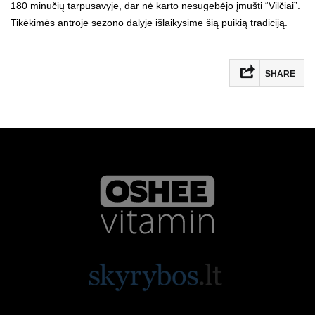
180 minučių tarpusavyje, dar nė karto nesugebėjo įmušti “Vilčiai”.
Tikėkimės antroje sezono dalyje išlaikysime šią puikią tradiciją.
SHARE