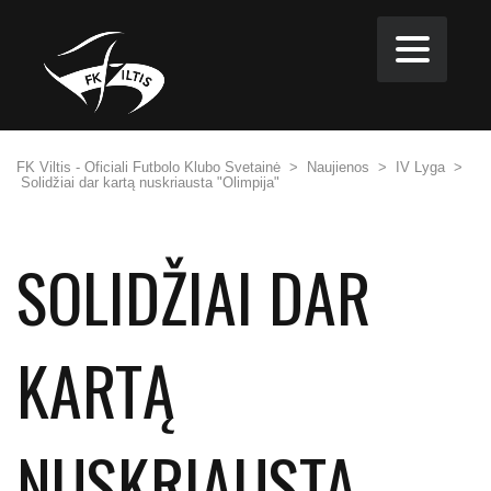
FK Viltis - Oficiali Futbolo Klubo Svetainė
>
Naujienos
>
IV Lyga
>
Solidžiai dar kartą nuskriausta "Olimpija"
SOLIDŽIAI DAR
KARTĄ
NUSKRIAUSTA