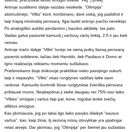
Antroje susitikimo dalyje vaizdas nesikeitė. “Olimpija”
atsimušinėjo, “Viltis” kūrė, kombinavo, darė viską, jog padidinti ir
taip trapią minimalią persvarą. Ilgai laukti antrojo įvarčio nereikėjo.
Po analogiško aukšto perdavimo į baudos aikštelę, tas pats
Vaidas galva pasiuntė kamuolį į varžovų vartų tinklą. 2:0 ir jau kiek
ramiau.
Antroje mačo dalyje “Viltis” turėjo ne vieną puikų šansą persvarą
paversti solidesne, tačiau tiek Haroldo, tiek Pauliaus ir Domo ar
Igno realizacija reikiamu momentu sušlubavo.
Priešininkams šioje dvikovoje praktiškai nieko pavojingo sukurti
taip ir nepavyko. “Viltis” visas rungtynes vadžias laikė savo
rankose. Kamuolio kontrolė šiose rungtynėse žvėriška persvara
priklausė mums. Neabejotinai ji siekė daugiau nei 75% viso laiko.
“Vilties” smūgiai į vartus taip pat, kone, trigubai lenkė svečių
atliktus smūgius.
Kas įdomiausia, jog po labai ilgo laiko pavyko išlaikyti “sausus
vartus”, kas, kaip žinia, šį sezoną mūsų stovykloje yra ypatingai
retas atvejis. Dar įdomiau, jog “Olimpija” per šiemet jau sužaistas