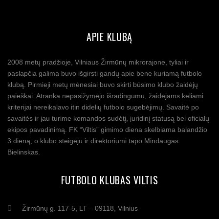
APIE KLUBĄ
2008 metų pradžioje, Vilniaus Žirmūnų mikrorajone, tyliai ir
paslapčia galima buvo išgirsti gandų apie bene kuriamą futbolo
klubą. Pirmieji metų mėnesiai buvo skirti būsimo klubo žaidėjų
paieškai. Atranka nepasižymėjo išradingumu, žaidėjams keliami
kriterijai nereikalavo itin didelių futbolo sugebėjimų. Savaitė po
savaitės ir jau turime komandos sudėtį, juridinį statusą bei oficialų
ekipos pavadinimą. FK “Viltis” gimimo diena skelbiama balandžio
3 dieną, o klubo steigėju ir direktoriumi tapo Mindaugas
Bielinskas.
FUTBOLO KLUBAS VILTIS
Žirmūnų g. 117-5, LT – 09118, Vilnius