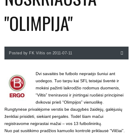
"OLIMPIJA"
Posted by FK Viltis on 2011-07-11
Dvi savaitės be futbolo nepraėjo šuniui ant
uodegos. Tuo tarpu kai SFL teisėjai šventė ir
mokėsi pažinti laikrodžio rodomus duomenis,
“Viltis” treniravosi ir įnirtingai ruošėsi principinei
dvikovai prieš “Olimpijos” vienuolikę.
Rungtynėse privalėjome verstis be daugybės žaidėjų, galėjusių
ženkliai prisidėti, siekiant pergalės. Todėl šiam mačui
registravome neįprastai mažai – vos 13 futbolininkų.
Nuo pat susitikimo pradžios kamuolio kontrolė priklausė “Vilčiai”.