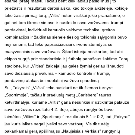
esame įpratę matyti. Tačiau bent kiek labiau pasigilinus į to
priežastis ir rezultatus darosi aišku, kad tokioje aikštelėje, kokioje
teko žaisti pirmąjį turą, „Viltis“ neturi visiškai jokio pranašumo, o
gal net tam tikrose vietose ir nusileido savo varžovams: trumpi
perdavimai, individuali kamuolio valdymo technika, greitos
kombinacijos ir žaidimas sienele tiesiog tokiomis sąlygomis buvo
neįmanomi, tad teko paprasčiausiai dirvone stumdytis su
masyvesniais savo varžovais. Šįkart istorija nesikartos, tad abi
ekipos sugrįš prie standartinio ir į futbolą panašaus žaidimo Fanų
stadione, kur „Vilties“ žaidėjai jau galės žymiai geriau išnaudoti
savo didžiausią privalumą – kamuolio kontrolę ir trumpų
perdavimų atakas bei nuolatinį varžovų spaudimą.
Su „Fakyrais“ „Vilčiai“ teko susidurti ne tik žiemos turnyre
„Sportimoje“, tačiau ir praėjusių metų „Carlsberg“ taurės
ketvirtfinalyje, kuriame „Viltis“ gana nesunkiai ir užtikrintai palaužė
savo varžovus rezultatu 4:2. Beje, abejos rungtynės buvo
laimėtos „Vilties“ ir „Sportimoje“ rezultatais 5:1 ir 0:2, tad „Fakyrai“
jau kuris laikas negali įveikti savo varžovų. Vis tik turėję
pakankamai gerą apšilimą su „Naujaisiais Verkiais“ rungtynių