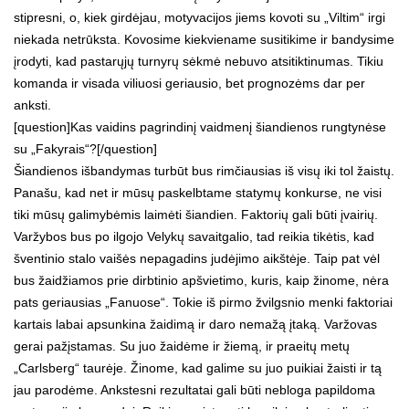
stipresni, o, kiek girdėjau, motyvacijos jiems kovoti su „Viltim“ irgi
niekada netrūksta. Kovosime kiekviename susitikime ir bandysime
įrodyti, kad pastarųjų turnyrų sėkmė nebuvo atsitiktinumas. Tikiu
komanda ir visada viliuosi geriausio, bet prognozėms dar per
anksti.
[question]Kas vaidins pagrindinį vaidmenį šiandienos rungtynėse
su „Fakyrais“?[/question]
Šiandienos išbandymas turbūt bus rimčiausias iš visų iki tol žaistų.
Panašu, kad net ir mūsų paskelbtame statymų konkurse, ne visi
tiki mūsų galimybėmis laimėti šiandien. Faktorių gali būti įvairių.
Varžybos bus po ilgojo Velykų savaitgalio, tad reikia tikėtis, kad
šventinio stalo vaišės nepagadins judėjimo aikštėje. Taip pat vėl
bus žaidžiamos prie dirbtinio apšvietimo, kuris, kaip žinome, nėra
pats geriausias „Fanuose“. Tokie iš pirmo žvilgsnio menki faktoriai
kartais labai apsunkina žaidimą ir daro nemažą įtaką. Varžovas
gerai pažįstamas. Su juo žaidėme ir žiemą, ir praeitų metų
„Carlsberg“ taurėje. Žinome, kad galime su juo puikiai žaisti ir tą
jau parodėme. Ankstesni rezultatai gali būti nebloga papildoma