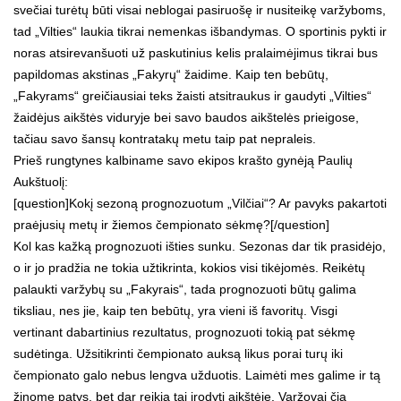
svečiai turėtų būti visai neblogai pasiruošę ir nusiteikę varžyboms,
tad „Vilties“ laukia tikrai nemenkas išbandymas. O sportinis pykti ir
noras atsirevanšuoti už paskutinius kelis pralaimėjimus tikrai bus
papildomas akstinas „Fakyrų“ žaidime. Kaip ten bebūtų,
„Fakyrams“ greičiausiai teks žaisti atsitraukus ir gaudyti „Vilties“
žaidėjus aikštės viduryje bei savo baudos aikštelės prieigose,
tačiau savo šansų kontratakų metu taip pat nepraleis.
Prieš rungtynes kalbiname savo ekipos krašto gynėją Paulių
Aukštuolį:
[question]Kokį sezoną prognozuotum „Vilčiai“? Ar pavyks pakartoti
praėjusių metų ir žiemos čempionato sėkmę?[/question]
Kol kas kažką prognozuoti išties sunku. Sezonas dar tik prasidėjo,
o ir jo pradžia ne tokia užtikrinta, kokios visi tikėjomės. Reikėtų
palaukti varžybų su „Fakyrais“, tada prognozuoti būtų galima
tiksliau, nes jie, kaip ten bebūtų, yra vieni iš favoritų. Visgi
vertinant dabartinius rezultatus, prognozuoti tokią pat sėkmę
sudėtinga. Užsitikrinti čempionato auksą likus porai turų iki
čempionato galo nebus lengva užduotis. Laimėti mes galime ir tą
žinome patys, bet dar reikia tai įrodyti aikštėje. Varžovai čia