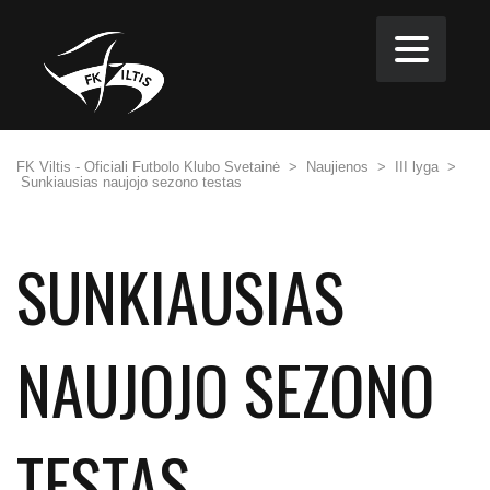
FK Viltis - Oficiali Futbolo Klubo Svetainė
>
Naujienos
>
III lyga
>
Sunkiausias naujojo sezono testas
SUNKIAUSIAS
NAUJOJO SEZONO
TESTAS