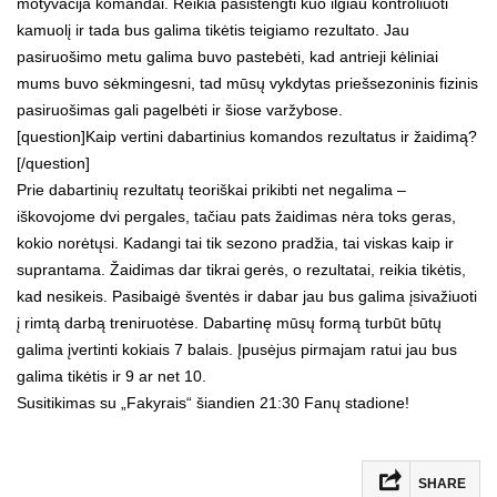
motyvacija komandai. Reikia pasistengti kuo ilgiau kontroliuoti
kamuolį ir tada bus galima tikėtis teigiamo rezultato. Jau
pasiruošimo metu galima buvo pastebėti, kad antrieji kėliniai
mums buvo sėkmingesni, tad mūsų vykdytas priešsezoninis fizinis
pasiruošimas gali pagelbėti ir šiose varžybose.
[question]Kaip vertini dabartinius komandos rezultatus ir žaidimą?
[/question]
Prie dabartinių rezultatų teoriškai prikibti net negalima –
iškovojome dvi pergales, tačiau pats žaidimas nėra toks geras,
kokio norėtųsi. Kadangi tai tik sezono pradžia, tai viskas kaip ir
suprantama. Žaidimas dar tikrai gerės, o rezultatai, reikia tikėtis,
kad nesikeis. Pasibaigė šventės ir dabar jau bus galima įsivažiuoti
į rimtą darbą treniruotėse. Dabartinę mūsų formą turbūt būtų
galima įvertinti kokiais 7 balais. Įpusėjus pirmajam ratui jau bus
galima tikėtis ir 9 ar net 10.
Susitikimas su „Fakyrais“ šiandien 21:30 Fanų stadione!
SHARE