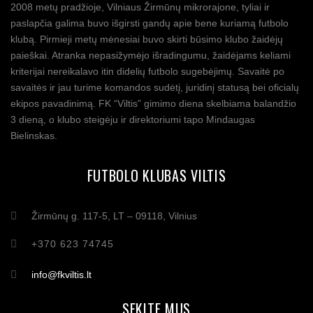
2008 metų pradžioje, Vilniaus Žirmūnų mikrorajone, tyliai ir
paslapčia galima buvo išgirsti gandų apie bene kuriamą futbolo
klubą. Pirmieji metų mėnesiai buvo skirti būsimo klubo žaidėjų
paieškai. Atranka nepasižymėjo išradingumu, žaidėjams keliami
kriterijai nereikalavo itin didelių futbolo sugebėjimų. Savaitė po
savaitės ir jau turime komandos sudėtį, juridinį statusą bei oficialų
ekipos pavadinimą. FK “Viltis” gimimo diena skelbiama balandžio
3 dieną, o klubo steigėju ir direktoriumi tapo Mindaugas
Bielinskas.
FUTBOLO KLUBAS VILTIS
Žirmūnų g. 117-5, LT – 09118, Vilnius
+370 623 74745
info@fkviltis.lt
SEKITE MUS