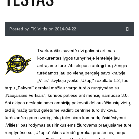
Posted by FK Viltis on 2014-04-22
Tvarkaraštis suvedė dvi galimai artimas
konkurentes lygos turnyrinėje lentelėje jau
antrajame ture. Abi ekipos į antrąjį turą žengia
turėdamos jau po vieną pergalę savo kraityje:
„Viltis“ išvykoje įveikė „Užupį“ rezultatu 1:2, tuo
tarpu „Fakyrai“ gerokai mažiau vargo turėjo rungtynėse su
„Naujaisiais Verkiais“, kuriuos patiesė ant menčių namuose 3:0.
Abi ekipos neslepia savo ambicijų pakovoti dėl aukščiausių vietų,
tad šį mačą turbūt galėtume vadinti centrine turo dvikova,
turėsiančia gana svarią įtaką tolesniam komandų išsidėstymui.
„Vilties“ pasirodymas susirinkusiems žiūrovams praėjusiame ture
rungtynėse su „Užupiu“ išties atrodė gerokai prastesnis, negu