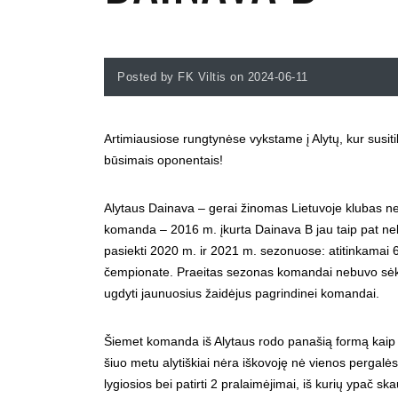
Posted by FK Viltis on 2024-06-11
Artimiausiose rungtynėse vykstame į Alytų, kur susit
būsimais oponentais!
Alytaus Dainava – gerai žinomas Lietuvoje klubas ne 
komanda – 2016 m. įkurta Dainava B jau taip pat neb
pasiekti 2020 m. ir 2021 m. sezonuose: atitinkamai 6 
čempionate. Praeitas sezonas komandai nebuvo sėkmi
ugdyti jaunuosius žaidėjus pagrindinei komandai.
Šiemet komanda iš Alytaus rodo panašią formą kaip ir
šiuo metu alytiškiai nėra iškovoję nė vienos pergalė
lygiosios bei patirti 2 pralaimėjimai, iš kurių ypač s