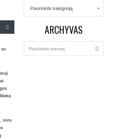
Kategorijos
Pasirinkite kategoriją
ARCHYVAS
Archyvas
 su
Pasirinkite mėnesį
roji
ai
ygos
šlieka
, nors
os
ų