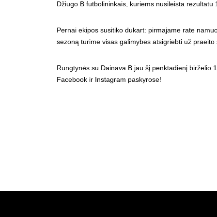
Džiugo B futbolininkais, kuriems nusileista rezultatu 
Pernai ekipos susitiko dukart: pirmajame rate namuose
sezoną turime visas galimybes atsigriebti už praeito 
Rungtynės su Dainava B jau šį penktadienį birželio 1
Facebook ir Instagram paskyrose!