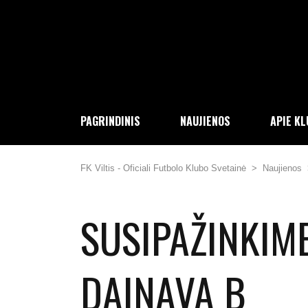
PAGRINDINIS
NAUJIENOS
APIE K
FK Viltis - Oficiali Futbolo Klubo Svetainė
>
Naujienos
SUSIPAŽINKIME
DAINAVA B