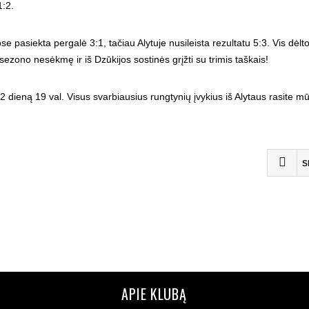
1:2.
 pasiekta pergalė 3:1, tačiau Alytuje nusileista rezultatu 5:3. Vis dėlto
sezono nesėkmę ir iš Dzūkijos sostinės grįžti su trimis taškais!
2 dieną 19 val. Visus svarbiausius rungtynių įvykius iš Alytaus rasite m
S
APIE KLUBĄ