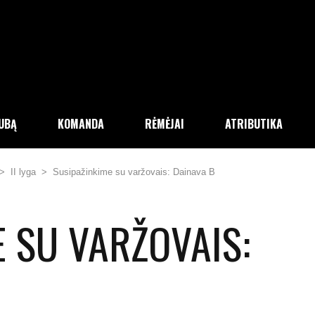
LUBĄ
KOMANDA
RĖMĖJAI
ATRIBUTIKA
>
II lyga
>
Susipažinkime su varžovais: Dainava B
 SU VARŽOVAIS: