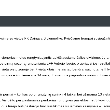
iksime su vietos FK Dainava B vienuolike. Kviečiame trumpai susipažinti
vienerius metus rungtyniaujantis aukščiausiame šalies divizione. Jų ant
e pirmą sezoną rungtyniauja LFF Antroje lygoje, o geriausi jos rezultat
vieta pietų zonoje bei 7 vieta kitais metais jau bendrai sujungtame II l
ngas – ši užėmė vos 14 vietą. Komandos pagrindinis siekis ir toliau i
 pernai – kol kas po 8 rungtynių surinkti 4 taškai bei užimama 13 vieta
s. Vis dėlto per pastarąsias penkerias rungtynes pasiektos net 3 koving
kaudus turėjo būti pastarojo turo susitikimas su lentelės kaimynais – Telši