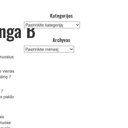
Kategorijos
anga B
Kategorijos
Archyvas
Archyvas
imuosius
e vienas
dinę 7
17
s pakilo
ais
namuose