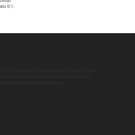
kovojo
atu 0:1,
ubą. Pirmieji metų mėnesiai buvo skirti būsimo klubo
avaitė po savaitės ir jau turime komandos sudėtį,
toriumi tapo Mindaugas Bielinskas.