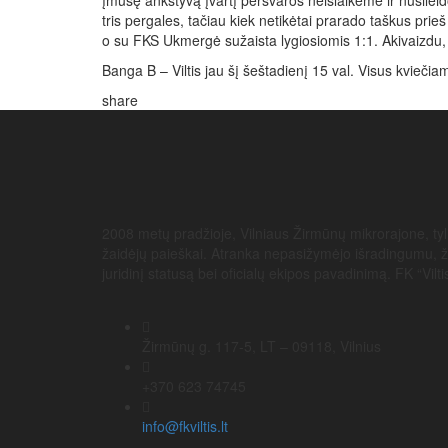
įmušę ankstyvą įvartį persvaros neišlaikėme ir nusilei
tris pergales, tačiau kiek netikėtai prarado taškus pri
o su FKS Ukmergė sužaista lygiosiomis 1:1. Akivaizdu, kad
Banga B – Viltis jau šį šeštadienį 15 val. Visus kvieč
share
2008 metų pradžioje, Vilniaus Žirmūnų mikrorajone, tyli
žaidėjų paieškai. Atranka nepasižymėjo išradingumu, žai
juridinį statusą bei oficialų ekipos pavadinimą. FK “Vi
Žirmūnų g. 117-5, LT – 09118, Vilnius
+370 623 74745
info@fkviltis.lt