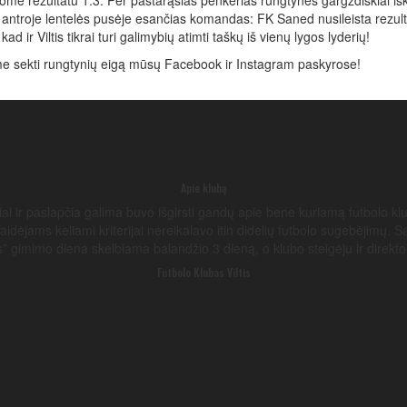
dome rezultatu 1:3. Per pastarąsias penkerias rungtynes gargždiškiai iš
eš antroje lentelės pusėje esančias komandas: FK Saned nusileista rezult
 ir Viltis tikrai turi galimybių atimti taškų iš vienų lygos lyderių!
iame sekti rungtynių eigą mūsų Facebook ir Instagram paskyrose!
Apie klubą
ai ir paslapčia galima buvo išgirsti gandų apie bene kuriamą futbolo kl
dėjams keliami kriterijai nereikalavo itin didelių futbolo sugebėjimų. S
ltis” gimimo diena skelbiama balandžio 3 dieną, o klubo steigėju ir direk
Futbolo Klubas Viltis