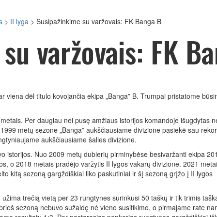
s
>
II lyga
>
Susipažinkime su varžovais: FK Banga B
 su varžovais: FK B
ar viena dėl titulo kovojančia ekipa „Banga” B. Trumpai pristatome būs
6 metais. Per daugiau nei pusę amžiaus istorijos komandoje išugdytas n
ė. 1999 metų sezone „Banga” aukščiausiame divizione pasiekė sau rekor
rungtyniaujame aukščiausiame šalies divizione.
avo istorijos. Nuo 2009 metų dublerių pirminybėse besivaržanti ekipa 20
gos, o 2018 metais pradėjo varžytis II lygos vakarų divizione. 2021 metai
lto kitą sezoną gargždiškiai liko paskutiniai ir šį sezoną grįžo į II lygos
žima trečią vietą per 23 rungtynes surinkusi 50 taškų ir tik trimis tašk
liai prieš sezoną nebuvo sužaidę nė vieno susitikimo, o pirmajame rate 