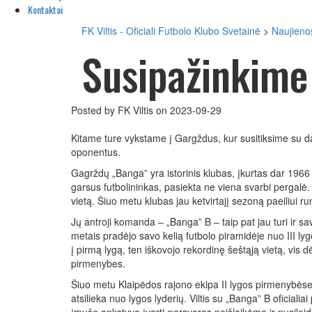
Kontaktai
FK Viltis - Oficiali Futbolo Klubo Svetainė
>
Naujieno
Susipažinkime
Posted by FK Viltis on 2023-09-29
Kitame ture vykstame į Gargždus, kur susitiksime su d
oponentus.
Gagrždų „Banga” yra istorinis klubas, įkurtas dar 196
garsus futbolininkas, pasiekta ne viena svarbi pergal
vietą. Šiuo metu klubas jau ketvirtajį sezoną paeiliui 
Jų antroji komanda – „Banga” B – taip pat jau turi ir s
metais pradėjo savo kelią futbolo piramidėje nuo III ly
į pirmą lygą, ten iškovojo rekordinę šeštąją vietą, vis dė
pirmenybes.
Šiuo metu Klaipėdos rajono ekipa II lygos pirmenybėse u
atsilieka nuo lygos lyderių. Viltis su „Banga” B oficia