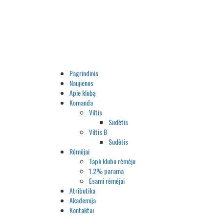
Pagrindinis
Naujienos
Apie klubą
Komanda
Viltis
Sudėtis
Viltis B
Sudėtis
Rėmėjai
Tapk klubo rėmėju
1.2% parama
Esami rėmėjai
Atributika
Akademija
Kontaktai