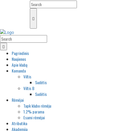
Pagrindinis
Naujienos
Apie klubą
Komanda
Viltis
Sudėtis
Viltis B
Sudėtis
Rėmėjai
Tapk klubo rėmėju
1.2% parama
Esami rėmėjai
Atributika
Akademija