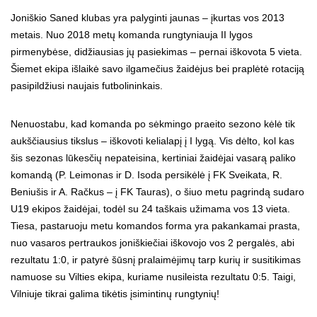
Joniškio Saned klubas yra palyginti jaunas – įkurtas vos 2013
metais. Nuo 2018 metų komanda rungtyniauja II lygos
pirmenybėse, didžiausias jų pasiekimas – pernai iškovota 5 vieta.
Šiemet ekipa išlaikė savo ilgamečius žaidėjus bei praplėtė rotaciją
pasipildžiusi naujais futbolininkais.
Nenuostabu, kad komanda po sėkmingo praeito sezono kėlė tik
aukščiausius tikslus – iškovoti kelialapį į I lygą. Vis dėlto, kol kas
šis sezonas lūkesčių nepateisina, kertiniai žaidėjai vasarą paliko
komandą (P. Leimonas ir D. Isoda persikėlė į FK Sveikata, R.
Beniušis ir A. Račkus – į FK Tauras), o šiuo metu pagrindą sudaro
U19 ekipos žaidėjai, todėl su 24 taškais užimama vos 13 vieta.
Tiesa, pastaruoju metu komandos forma yra pakankamai prasta,
nuo vasaros pertraukos joniškiečiai iškovojo vos 2 pergalės, abi
rezultatu 1:0, ir patyrė šūsnį pralaimėjimų tarp kurių ir susitikimas
namuose su Vilties ekipa, kuriame nusileista rezultatu 0:5. Taigi,
Vilniuje tikrai galima tikėtis įsimintinų rungtynių!