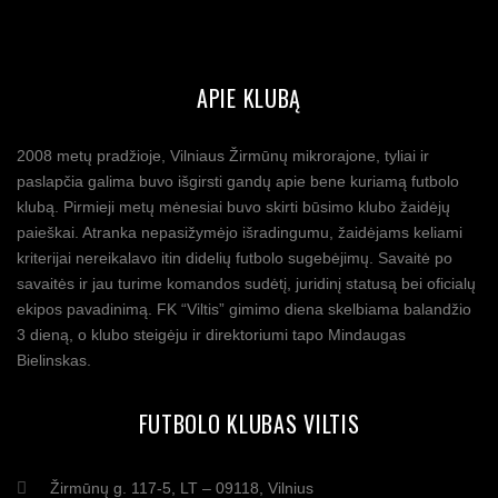
APIE KLUBĄ
2008 metų pradžioje, Vilniaus Žirmūnų mikrorajone, tyliai ir
paslapčia galima buvo išgirsti gandų apie bene kuriamą futbolo
klubą. Pirmieji metų mėnesiai buvo skirti būsimo klubo žaidėjų
paieškai. Atranka nepasižymėjo išradingumu, žaidėjams keliami
kriterijai nereikalavo itin didelių futbolo sugebėjimų. Savaitė po
savaitės ir jau turime komandos sudėtį, juridinį statusą bei oficialų
ekipos pavadinimą. FK “Viltis” gimimo diena skelbiama balandžio
3 dieną, o klubo steigėju ir direktoriumi tapo Mindaugas
Bielinskas.
FUTBOLO KLUBAS VILTIS
Žirmūnų g. 117-5, LT – 09118, Vilnius