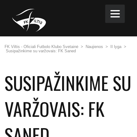
FK Viltis - Oficiali Futbolo Klubo Svetainė
>
Naujienos
>
II lyga
>
Susipažinkime su varžovais: FK Saned
SUSIPAŽINKIME SU
VARŽOVAIS: FK
SANED