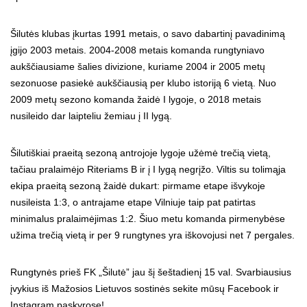
Šilutės klubas įkurtas 1991 metais, o savo dabartinį pavadinimą
įgijo 2003 metais. 2004-2008 metais komanda rungtyniavo
aukščiausiame šalies divizione, kuriame 2004 ir 2005 metų
sezonuose pasiekė aukščiausią per klubo istoriją 6 vietą. Nuo
2009 metų sezono komanda žaidė I lygoje, o 2018 metais
nusileido dar laipteliu žemiau į II lygą.
Šilutiškiai praeitą sezoną antrojoje lygoje užėmė trečią vietą,
tačiau pralaimėjo Riteriams B ir į I lygą negrįžo. Viltis su tolimąja
ekipa praeitą sezoną žaidė dukart: pirmame etape išvykoje
nusileista 1:3, o antrajame etape Vilniuje taip pat patirtas
minimalus pralaimėjimas 1:2. Šiuo metu komanda pirmenybėse
užima trečią vietą ir per 9 rungtynes yra iškovojusi net 7 pergales.
Rungtynės prieš FK „Šilutė” jau šį šeštadienį 15 val. Svarbiausius
įvykius iš Mažosios Lietuvos sostinės sekite mūsų Facebook ir
Instagram paskyrose!