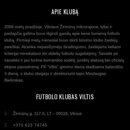
APIE KLUBĄ
2008 metų pradžioje, Vilniaus Žirmūnų mikrorajone, tyliai ir
paslapčia galima buvo išgirsti gandų apie bene kuriamą futbolo
klubą. Pirmieji metų mėnesiai buvo skirti būsimo klubo žaidėjų
paieškai. Atranka nepasižymėjo išradingumu, žaidėjams keliami
kriterijai nereikalavo itin didelių futbolo sugebėjimų. Savaitė po
savaitės ir jau turime komandos sudėtį, juridinį statusą bei oficialų
ekipos pavadinimą. FK “Viltis” gimimo diena skelbiama balandžio
3 dieną, o klubo steigėju ir direktoriumi tapo Mindaugas
Bielinskas.
FUTBOLO KLUBAS VILTIS
Žirmūnų g. 117-5, LT – 09118, Vilnius
+370 623 74745