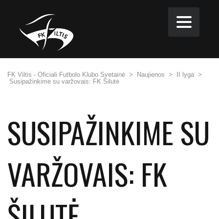
FK Viltis - Oficiali Futbolo Klubo Svetainė
>
Naujienos
>
II lyga
>
Susipažinkime su varžovais: FK Šilutė
SUSIPAŽINKIME SU
VARŽOVAIS: FK
ŠILUTĖ