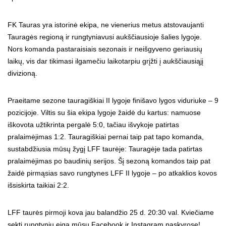
FK Tauras yra istorinė ekipa, ne vienerius metus atstovaujanti
Tauragės regioną ir rungtyniavusi aukščiausioje šalies lygoje.
Nors komanda pastaraisiais sezonais ir neišgyveno geriausių
laikų, vis dar tikimasi ilgamečiu laikotarpiu grįžti į aukščiausiąjį
divizioną.
Praeitame sezone tauragiškiai II lygoje finišavo lygos viduriuke – 9
pozicijoje. Viltis su šia ekipa lygoje žaidė du kartus: namuose
iškovota užtikrinta pergalė 5:0, tačiau išvykoje patirtas
pralaimėjimas 1:2. Tauragiškiai pernai taip pat tapo komanda,
sustabdžiusia mūsų žygį LFF taurėje: Tauragėje tada patirtas
pralaimėjimas po baudinių serijos. Šį sezoną komandos taip pat
žaidė pirmąsias savo rungtynes LFF II lygoje – po atkaklios kovos
išsiskirta taikiai 2:2.
LFF taurės pirmoji kova jau balandžio 25 d. 20:30 val. Kviečiame
sekti rungtynių eigą mūsų Facebook ir Instagram paskyrose!