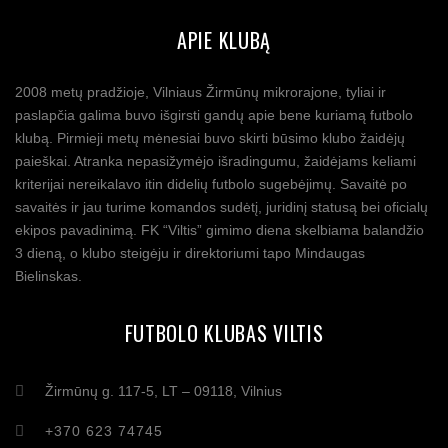
APIE KLUBĄ
2008 metų pradžioje, Vilniaus Žirmūnų mikrorajone, tyliai ir
paslapčia galima buvo išgirsti gandų apie bene kuriamą futbolo
klubą. Pirmieji metų mėnesiai buvo skirti būsimo klubo žaidėjų
paieškai. Atranka nepasižymėjo išradingumu, žaidėjams keliami
kriterijai nereikalavo itin didelių futbolo sugebėjimų. Savaitė po
savaitės ir jau turime komandos sudėtį, juridinį statusą bei oficialų
ekipos pavadinimą. FK “Viltis” gimimo diena skelbiama balandžio
3 dieną, o klubo steigėju ir direktoriumi tapo Mindaugas
Bielinskas.
FUTBOLO KLUBAS VILTIS
Žirmūnų g. 117-5, LT – 09118, Vilnius
+370 623 74745