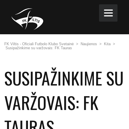
FK Viltis - Oficiali Futbolo Klubo Svetainė
>
Naujienos
>
Kita
>
Susipažinkime su varžovais: FK Tauras
SUSIPAŽINKIME SU
VARŽOVAIS: FK
TAURAS